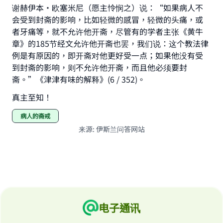
谢赫伊本•欧塞米尼（愿主怜悯之）说：“如果病人不
会受到封斋的影响，比如轻微的感冒，轻微的头痛，或
者牙痛等，就不允许他开斋，尽管有的学者主张《黄牛
章》的185节经文允许他开斋也罢，我们说：这个教法律
例是有原因的，即开斋对他更好受一点；如果他没有受
到封斋的影响，则不允许他开斋，而且他必须要封
斋。”《津津有味的解释》(6 / 352)。
真主至知！
病人的斋戒
来源
:
伊斯兰问答网站
电子通讯