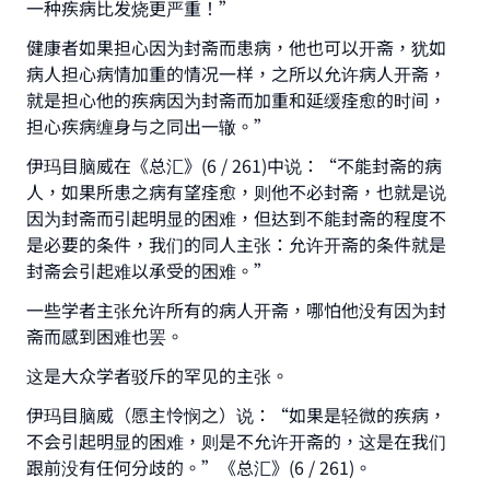
一种疾病比发烧更严重！”
健康者如果担心因为封斋而患病，他也可以开斋，犹如
病人担心病情加重的情况一样，之所以允许病人开斋，
就是担心他的疾病因为封斋而加重和延缓痊愈的时间，
Make an impact on millions of lives
担心疾病缠身与之同出一辙。”
with your contribution today
伊玛目脑威在《总汇》(6 / 261)中说：“不能封斋的病
人，如果所患之病有望痊愈，则他不必封斋，也就是说
Your support is crucial for our mission.
因为封斋而引起明显的困难，但达到不能封斋的程度不
The Prophet (ﷺ) said:
是必要的条件，我们的同人主张：允许开斋的条件就是
"A person who leads others to doing what is
封斋会引起难以承受的困难。”
good will earn the same reward as those who
do it."
一些学者主张允许所有的病人开斋，哪怕他没有因为封
斋而感到困难也罢。
(MUSLIM, 1893)
这是大众学者驳斥的罕见的主张。
伊玛目脑威（愿主怜悯之）说：“如果是轻微的疾病，
Support IslamQA
不会引起明显的困难，则是不允许开斋的，这是在我们
跟前没有任何分歧的。”《总汇》(6 / 261)。