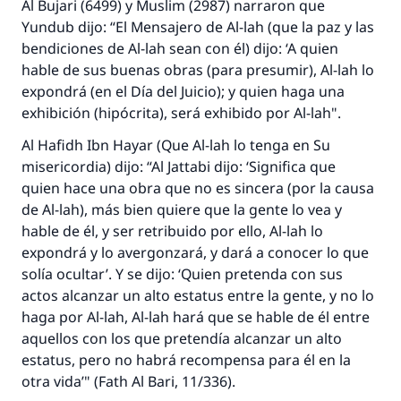
Al Bujari (6499) y Muslim (2987) narraron que
Yundub dijo: “El Mensajero de Al-lah (que la paz y las
bendiciones de Al-lah sean con él) dijo: ‘A quien
hable de sus buenas obras (para presumir), Al-lah lo
expondrá (en el Día del Juicio); y quien haga una
exhibición (hipócrita), será exhibido por Al-lah".
Al Hafidh
Ibn Hayar (Que Al-lah lo tenga en Su
misericordia) dijo: “Al Jattabi dijo: ‘Significa que
quien hace una obra que no es sincera (por la causa
de Al-lah), más bien quiere que la gente lo vea y
hable de él, y ser retribuido por ello, Al-lah lo
expondrá y lo avergonzará, y dará a conocer lo que
solía ocultar’. Y se dijo: ‘Quien pretenda con sus
actos alcanzar un alto estatus entre la gente, y no lo
haga por Al-lah, Al-lah hará que se hable de él entre
aquellos con los que pretendía alcanzar un alto
estatus, pero no habrá recompensa para él en la
otra vida’" (
Fath Al Bari
, 11/336).