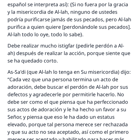
español se interpreta así): {Si no fuera por la gracia
y la misericordia de Al-lah, ninguno de ustedes
podría purificarse jamás de sus pecados, pero Al-lah
purifica a quien quiere [perdonándole sus pecados].
Al-lah todo lo oye, todo lo sabe}.
Debe realizar mucho
istigfar
(pedirle perdón a Al-
ah) después de realizar la acción, porque siente que
se ha quedado corto.
As-Sa'di (que Al-lah lo tenga en Su misericordia) dijo:
“Cada vez que una persona termina un acto de
adoración, debe buscar el perdón de Al-lah por sus
defectos y agradecerle por permitirle hacerlo. No
debe ser como el que piensa que ha perfeccionado
sus actos de adoración y le ha hecho un favor a su
Señor, y piensa que eso le ha dado un estatus
elevado, porque tal persona merece ser rechazada
y que su acto no sea aceptado, así como el primero
merece ser aceptado y habilitado para hacer más