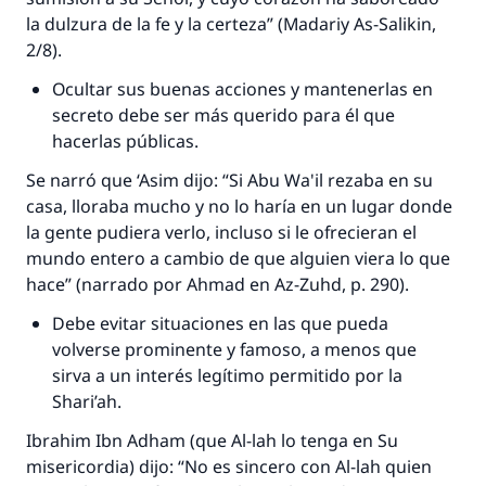
la dulzura de la fe y la certeza” (
Madariy As-Salikin
,
2/8).
La respuesta no. 110845 salvó un
Ocultar sus buenas acciones y mantenerlas en
matrimonio.
secreto debe ser más querido para él que
hacerlas públicas.
Desde la Q hasta la A, su contribución ayuda a
IslamQA.
Se narró que ‘Asim dijo: “Si Abu Wa'il rezaba en su
casa, lloraba mucho y no lo haría en un lugar donde
Profeta ﷺ dijo:
la gente pudiera verlo, incluso si le ofrecieran el
"Una persona que orienta a otros a hacer el
mundo entero a cambio de que alguien viera lo que
bien obtendrá la misma recompensa que
hace” (narrado por Ahmad en
Az-Zuhd,
p. 290).
aquellos que lo realicen."
Debe evitar situaciones en las que pueda
(MUSLIM, 1893)
volverse prominente y famoso, a menos que
sirva a un interés legítimo permitido por la
Shar
i’ah
.
Contribuir
Ibrahim Ibn Adham (que Al-lah lo tenga en Su
misericordia) dijo: “No es sincero con Al-lah quien