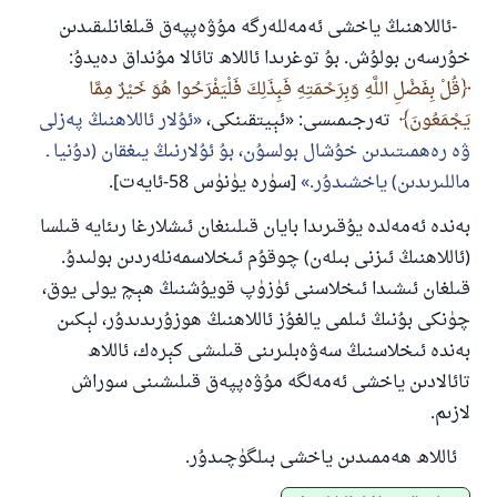
-ئاللاھنىڭ ياخشى ئەمەللەرگە مۇۋەپپەق قىلغانلىقىدىن
خۇرسەن بولۇش. بۇ توغرىدا ئاللاھ تائالا مۇنداق دەيدۇ:
قُلْ بِفَضْلِ اللَّهِ وَبِرَحْمَتِهِ فَبِذَلِكَ فَلْيَفْرَحُوا هُوَ خَيْرٌ مِمَّا
يَجْمَعُونَ
تەرجىمىسى: «ئېيتقىنكى،
ئۇلار ئاللاھنىڭ پەزلى
ۋە رەھمىتىدىن خۇشال بولسۇن، بۇ ئۇلارنىڭ يىغقان (دۇنيا ـ
ماللىرىدىن) ياخشىدۇر.
[سۈرە يۈنۈس 58-ئايەت].
بەندە ئەمەلدە يۇقىرىدا بايان قىلىنغان ئىشلارغا رىئايە قىلسا
(ئاللاھنىڭ ئىزنى بىلەن) چوقۇم ئىخلاسمەنلەردىن بولىدۇ.
قىلغان ئىشىدا ئىخلاسنى ئۈزۈپ قويۇشنىڭ ھېچ يولى يوق،
چۈنكى بۇنىڭ ئىلمى يالغۇز ئاللاھنىڭ ھوزۇرىدىدۇر، لېكىن
بەندە ئىخلاسنىڭ سەۋەبلىرىنى قىلىشى كېرەك، ئاللاھ
تائالادىن ياخشى ئەمەلگە مۇۋەپپەق قىلىشىنى سوراش
لازىم.
ئاللاھ ھەممىدىن ياخشى بىلگۈچىدۇر.