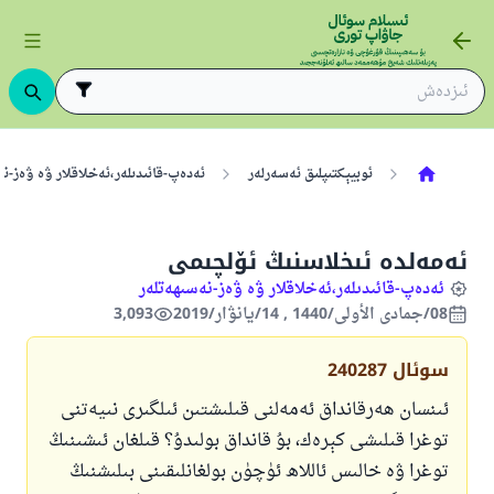
ئوبيېكتىپلىق ئەسەرلەر
ئەدەپ-قائىدىلەر،ئەخلاقلار ۋە ۋەز-ن
ئەمەلدە ئىخلاسنىڭ ئۆلچىمى
ئەدەپ-قائىدىلەر،ئەخلاقلار ۋە ۋەز-نەسىھەتلەر
08/جمادى الأولى/1440 , 14/يانۋار/2019
3,093
سوئال
240287
ئىنسان ھەرقانداق ئەمەلنى قىلىشتىن ئىلگىرى نىيەتنى
توغرا قىلىشى كېرەك، بۇ قانداق بولىدۇ؟ قىلغان ئىشىنىڭ
توغرا ۋە خالىس ئاللاھ ئۈچۈن بولغانلىقىنى بىلىشنىڭ