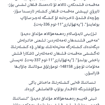
مەقسەت قىلىدىكەن، ئاللاھ ئۇ ئادەمنىڭ قىلغان ئىشىنى يۈز-
ئابرۇي تېپىشنى مەقسەت قىلغان كىشىلەر ئارىسىدا سۆز-
چۆچەك قىلىدۇ، ئاخىرەتتە ئۇ كىشىگە ئەجىر-ساۋاپ
بولمايدۇ". ["پەتھۇلبارى"11-توم 336-بەت].
ئىززىبنى ئابدۇسالام رەھىمەھۇللاھ مۇنداق دەيدۇ:
"مەخپى قىلىنىدىغان ئەمەللەردىن: ئىلىمنى خاتىرلەش
دېگەندەك، كىشىلەرگە مەنپەئەتلىك بولغان ۋە كىشىلەرنىڭ
ئەگىشىشى مەقسەت قىلىنغان ئەمەللەرنى ئاشكارا قىلىش
ياخشى بولىدۇ". ["پەتھۇلبارى"11-توم 337-بەت]. تەپسىلى
مەلۇمات ئۈچۈن 148158- نومۇرلۇق سوئالنىڭ جاۋابىغا
قارالسۇن.
ئىنساننىڭ قەلبى كىشىلەرنىڭ ماختاش ياكى
سۆكۈشلىرىگە ئالاقىدار بولۇپ قالماسلىقى كېرەك.
ئىبنى قەييىم رەھىمەھۇللاھ مۇنداق دەيدۇ: "ئىنساننىڭ