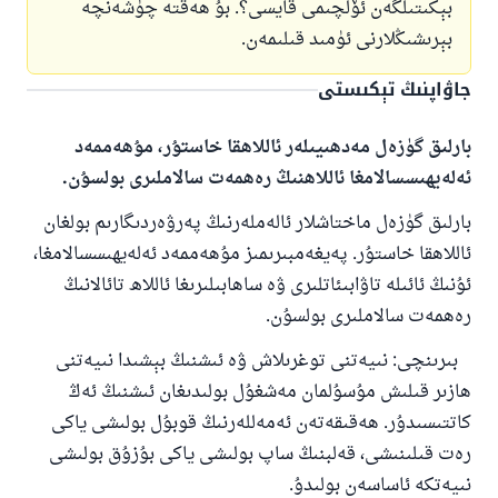
بېكىتىلگەن ئۆلچىمى قايسى؟. بۇ ھەقتە چۈشەنچە
بېرىشىڭلارنى ئۈمىد قىلىمەن.
جاۋاپنىڭ تېكىستى
بارلىق گۈزەل مەدھىيىلەر ئاللاھقا خاستۇر، مۇھەممەد
ئەلەيھىسسالامغا ئاللاھنىڭ رەھمەت سالاملىرى بولسۇن.
بارلىق گۈزەل ماختاشلار ئالەملەرنىڭ پەرۋەردىگارىم بولغان
ئاللاھقا خاستۇر. پەيغەمبىرىمىز مۇھەممەد ئەلەيھىسسالامغا،
ئۇنىڭ ئائىلە تاۋابىئاتلىرى ۋە ساھابىلىرىغا ئاللاھ تائالانىڭ
رەھمەت سالاملىرى بولسۇن.
بىرىنچى: نىيەتنى توغرىلاش ۋە ئىشنىڭ بېشىدا نىيەتنى
ھازىر قىلىش مۇسۇلمان مەشغۇل بولىدىغان ئىشنىڭ ئەڭ
كاتتىسىدۇر. ھەقىقەتەن ئەمەللەرنىڭ قوبۇل بولىشى ياكى
رەت قىلىنىشى، قەلبنىڭ ساپ بولىشى ياكى بۇزۇق بولىشى
نىيەتكە ئاساسەن بولىدۇ.