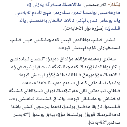
يَشَاءُ
تەرجىمىسى:
ئاللاھنىڭ سىلەرگە پەزلى ۋە
مەرھەمىتى بولمىسا ئىدى، سىلەردىن ھېچ ئادەم ئەبەدىي
پاك بولماس ئىدى، لېكىن ئاللاھ خالىغان بەندىسىنى پاك
قىلىدۇ.
[سۈرە نۇر 21-ئايەت].
-ئىشنى قىلىپ بولغاندىن كېيىن كەمچىلىكىنى ھېس قىلىپ
ئىستىغپارنى كۆپ ئېيتىش كېرەك.
سەئدى رەھىمەھۇللاھ مۇنداق دەيدۇ: "ئىنسان ئىبادەتتىن
بىكار بولغاندا، ئۆزىنىڭ كەمچىللىكىگە ئىستىغپار ئېيتىش ۋە
ئاللاھنىڭ مۇۋەپپەق قىلغانلىقىغا شۈكۈر ئېيتىش كېرەك
بولىدۇ، ئىبادەتنى كامىل قىلدىم دەپ، ئاللاھقا مىننەت
قىلغان، ئىبادەتنى ئالى مەرتىۋېنىڭ ئورنى قىلىۋالغان كىشىگە
ئوخشاش بولماسلىقى كېرەك، بۇنداق كىشىنىڭ قىلمىشى رەت
قىلىنىدۇ، ئازابقا ھەقلىق بولىدۇ، ئەمما بىرىنچى كىشى باشقا
ئەمەللىرىنىڭ قوبۇل بولىشىغا مۇۋەپپەق بولىدۇ. ["تەپسىر
سەئدى"92-بەت].