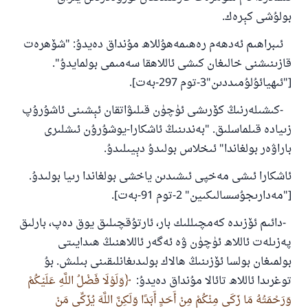
بولۇشى كېرەك.
ئىبراھىم ئەدھەم رەھىمەھۇللاھ مۇنداق دەيدۇ: "شۆھرەت
قازىنىشنى خالىغان كىشى ئاللاھقا سەمىمى بولمايدۇ".
["ئىھيائۇلۇمىددىن"3-توم 297-بەت].
-كىشىلەرنىڭ كۆرىشى ئۈچۈن قىلىۋاتقان ئېشىنى ئاشۇرۇپ
زىيادە قىلماسلىق. "بەندىنىڭ ئاشكارا-يوشۇرۇن ئىشلىرى
باراۋەر بولغاندا" ئىخلاس بولىدۇ دېيىلىدۇ.
ئاشكارا ئىشى مەخپى ئىشىدىن ياخشى بولغاندا رىيا بولىدۇ.
["مەدارىجۇسسالىكىين" 2-توم 91-بەت].
-دائىم ئۆزىدە كەمچىللىك بار، ئارتۇقچىلىق يوق دەپ، بارلىق
پەزىلەت ئاللاھ ئۈچۈن ۋە ئەگەر ئاللاھنىڭ ھىدايىتى
بولمىغان بولسا ئۆزىنىڭ ھالاك بولىدىغانلىقىنى بىلىش. بۇ
توغرىدا ئاللاھ تائالا مۇنداق دەيدۇ:
وَلَوْلَا فَضْلُ اللَّهِ عَلَيْكُمْ
وَرَحْمَتُهُ مَا زَكَى مِنْكُمْ مِنْ أَحَدٍ أَبَدًا وَلَكِنَّ اللَّهَ يُزَكِّي مَنْ