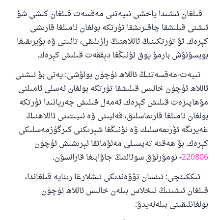
قىلغان ئىشىدا ياخشى نىيەتنى مەقسەت قىلغان كىشى شۇ
ئىشنى قىلىشقا چاقىرىشقا تۈرتكە بولغان ئامىلغا قارىشى
كېرەك. ئۇ تۈرتكىنىڭ ئاللاھنىڭ رازىلىقى، تائىتى ۋە بۇيرىقىغا
بويسۇنۇش بارمۇ يوق ئۇنىڭغا دېققەت قىلىش كېرەك.
نىيەت-مەقسەتنىڭ ئاللاھ ئۈچۈن بولۇشى: يەنى بۇ ئىشنى
ئاللاھ ئۈچۈن خالىس قىلىشقا تۈرتكە بولغان ئەسلى ئامىلنى
مۇھاپىزەت قىلىش كېرەك. ئەمەل قىلىش جەريانىدا تۈرتكە
بولغان ئامىلغا قارىماسلىق، قەلبىنى ۋە نىيىتىنى ئاللاھنىڭ
غەيرىگە ئۆرىمەسلىك ۋە ئۇنىڭغا شېرىكنى كىرگۈزمەسلىكى
كېرەك. بۇ ھەقتە تەپسىلى مەلۇماتقا ئېرىشىش ئۈچۈن
220806
- نومۇرلۇق سوئالنىڭ جاۋابىغا قارالسۇن.
ئىككىنچى: ئىنسان تۆۋەندىكى ئىشلارغا رىئايە قىلغاندا،
قىلغان ئىشىنىڭ ئىخلاس بىلەن خالىس ئاللاھ ئۈچۈن
بولغانلىقىنى بىلەلەيدۇ: