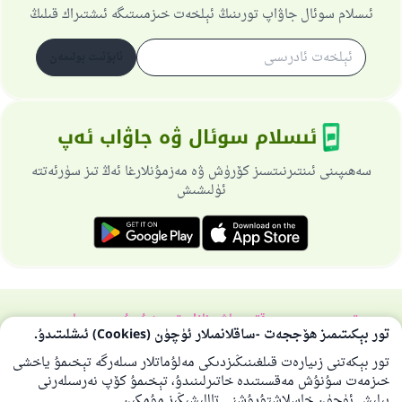
ئىسلام سوئال جاۋاپ تورىنىڭ ئېلخەت خىزمىىتىگە ئىشتىراك قىلىڭ
ئابۇنىت بولىمەن
ئىسلام سوئال ۋە جاۋاب ئەپ
سەھىپىنى ئىنتىرنىتسىز كۆرۈش ۋە مەزمۇنلارغا ئەڭ تىز سۈرئەتتە
ئۈلىشىش
تورسەھىپىسى ھەققىدە
باش نازارەتچى
خۇسۇسىي سىياسەت
تور بېكىتىمىز ھۆججەت -ساقلانمىلار ئۈچۈن (Cookies) ئىشلىتىدۇ.
بارلىق ھوقۇق ئىسلام سوئال-جاۋاپ تورىغا مەنسۇپتۇر 1997-2025 ©
تور بېكەتنى زىيارەت قىلغىنىڭىزدىكى مەلۇماتلار سىلەرگە تېخىمۇ ياخشى
خىزمەت سۇنۇش مەقسىتىدە خاتىرلىنىدۇ، تېخىمۇ كۆپ نەرسىلەرنى
بىلىش ئۈچۈن خاسلاشتۇرۇشنى تاللىشىڭىز مۇمكىن.