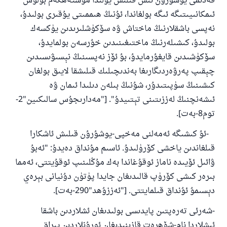
قەدىمى يوشۇرۇن ئىش قىلىش يولىدا مۇستەھكەم بولۇش
ئىمكانىيىتىگە ئىگە بولغاندا، ئۇنىڭ ھىممىتى يۇقىرى بولىدۇ،
نەپسى باشقلارنىڭ ماختاش ۋە سۆكۈشلىرىدىن يۈكسەك
بولىدۇ، كىشىلەرنىڭ ماختىغىنىدىن خۇرسەن بولمايدۇ،
سۆكۈشىدىن قايغۇرمايدۇ، بۇ ئۆز نەپسىنىڭ نېسىۋىسىدىن
110845 - نومۇرلۇق سوئالنىڭ جاۋابى
چېقىپ پەرۋەردىگارىغا بەندىچىلىك قىلىشقا لايىق بولغان
ئائىلىنى ساقلاپ قالدى
كىشىنىڭ سۈپىتىدۇر، شۇنىڭ بىلەن دىلىدا ئىمان ۋە
ئىشەنچنىڭ لەززىتىنى تېتىيدۇ". ["مەدارىجۇس سالىكىين"2-
ئۇممەتكە جاۋاپ بېرىشىمىزگە ياردەم قىلىڭ
توم8-بەت].
پەيغەمبەرئەلەيھىسسالام مۇنداق دېگەن:
ياخشىلىققا باشلارپ قويغان كىشى قىلغۇچىغا
-ئۇ كىشىگە ئەمەلنى مەخپى-يوشۇرۇن قىلىش ئاشكارا
ئوخشاش ساۋاپقا ئېرىشىدۇ
قىلغاندىن ياخشى كۆرۈلىدۇ. ئاسىم مۇنداق دەيدۇ: "ئەبۇ
مۇسلىم رىۋايەت قىلغان (1893) ھەدىس
ۋائىل ئۆيىدە ناماز ئوقۇغاندا بەك مۇڭلىنىپ ئوقۇيتتى، ئەمما
بىرەر كىشى كۆرۈپ قالىدىغان جايدا پۈتۈن دۇنيانى بېرەي
دېسىمۇ ئۇنداق قىلمايتتى. ["ئەززۇھد"290-بەت].
ئىئائە
-شەرئى تەرەپتىن پايدىسى بولىدىغان ئشلاردىن باشقا
ئىشلاردا نام-شۆھرەت قازىنىدىغان ئورۇنلاردىن يىراق