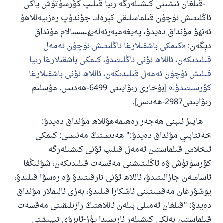
-قىلغان ئىشىنى كىشىلەرگە رىيا قىلىپ كۆرسۈتۈش ياكى
ئاڭلىتىش ئۈچۈن قىلماسلىقى كېرەك. جۇندۇپ رەزىيەللاھۇ
ئەنھۇ مۇنداق دەيدۇ، پەيغەمبەرئەلەيھىسسالام مۇنداق
دېگەن:
كىمكى باشقىلارغا ئاڭلىتىش ئۈچۈن ئەمەل
قىلىدىكەن، ئاللاھ ئۇنى ئاڭلىتىدۇ، كىمكى باشقىلارغا رىيا
قىلىش ئۈچۈن ئەمەل قىلىدىكەن، ئاللاھ ئۇنى باشقىلارغا
كۆرسىتىدۇ.
[بۇخارى رىۋايىتى 6499-ھەدىس. مۇسلىم
رىۋايىتى2987-ھەدىس].
ھاپىز ئىبنى ھەجەر رەھىمەھۇللاھ مۇنداق دەيدۇ:
خەتتابىي مۇنداق دەيدۇ:" ھەدىسنىڭ مەنىسى: كىمكى
ئىخلاس قىلماستىن ئەمەل قىلىپ ئۇنى كىشىلەرگە
كۆرسۈتۈش ۋە ئاڭلىتىشنى مەقسەت قىلىدىكەن، شۇنىڭغا
ئاساسەن جازالىنىدۇ، ئاللاھ ئۇنى تارقىتىدۇ ۋە رەسۋا قىلىدۇ،
يوشۇرغان مەقسىتىنى ئاشكارا قىلىدۇ، بەزى ئالىملار مۇنداق
دەيدۇ: "قىلغان ئەمىلى بىلەن ئاللاھنىڭ رازىلىقىنى مەقسەت
قىلماستىن بەلكى كىشىلەر ئارىسىدا يۈز-ئابرۇي تېپىشنى