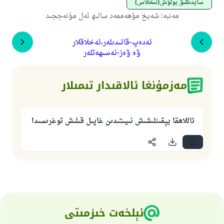
ساپدىللىق بولۇش(ئىخلاس)
مەنبە
:
شەيخ مۇھەممەد سالىھ ئەل مۇنەججىد
ئەدەپ-قائىدىلەر،ئەخلاقلار
ۋە ۋەز-نەسىھەتلەر
مەزمۇنغا ئالاقىدار تىمىلار
ئاللاھقا يېقىنلىشىش نىيىتىدىن غاپىل قىلىش توغرىسىدا
ئېلخەت خىزمىتى