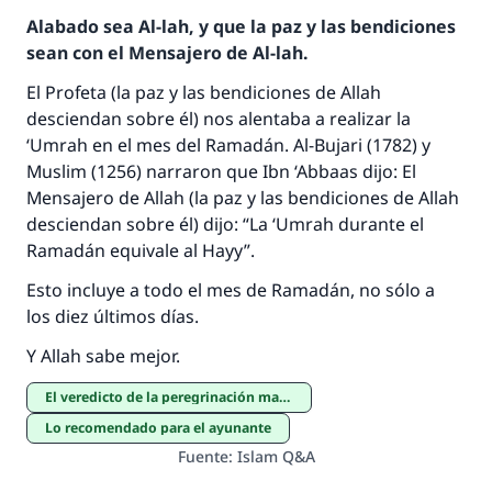
Alabado sea Al-lah, y que la paz y las bendiciones
sean con el Mensajero de Al-lah.
El Profeta (la paz y las bendiciones de Allah
desciendan sobre él) nos alentaba a realizar la
‘Umrah en el mes del Ramadán. Al-Bujari (1782) y
Muslim (1256) narraron que Ibn ‘Abbaas dijo: El
La respuesta no. 110845 salvó un
Mensajero de Allah (la paz y las bendiciones de Allah
desciendan sobre él) dijo: “La ‘Umrah durante el
matrimonio.
Ramadán equivale al Hayy”.
Desde la Q hasta la A, su contribución ayuda a
Esto incluye a todo el mes de Ramadán, no sólo a
IslamQA.
los diez últimos días.
Profeta ﷺ dijo:
Y Allah sabe mejor.
"Una persona que orienta a otros a hacer el
bien obtendrá la misma recompensa que
El veredicto de la peregrinación mayor y menor
aquellos que lo realicen."
Lo recomendado para el ayunante
(MUSLIM, 1893)
Fuente
:
Islam Q&A