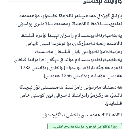
جاۋاپنىڭ تېكىستى
بارلىق گۈزەل مەدھىيىلەر ئاللاھقا خاستۇر، مۇھەممەد
ئەلەيھىسسالامغا ئاللاھنىڭ رەھمەت سالاملىرى بولسۇن.
پەيغەمبەرئەلەيھىسسالام رامىزان ئېيىدا ئۆمرە قىلىشقا
ئالاھىدە رىغبەتلەندۈرگەن، بۇ توغرىدا ئىبنى ئابباس
رەزىيەللاھۇ ئەنھۇدىن بايان قىلىنغان ھەدىستە،
پەيغەمبەرئەلەيھىسسالام مۇنداق دېگەن: «رامزاندا قىلغان
110845 - نومۇرلۇق سوئالنىڭ جاۋابى
ئۆمرە ھەجگە باراۋەر بولىدۇ» [بۇخارى رىۋايىتى 1782-
ھەدىس. مۇسلىم رىۋايىتى 1256-ھەدىس].
ئائىلىنى ساقلاپ قالدى
ھەدىسنىڭ مەزمۇنى رامزاننىڭ ھەممىسىنى ئۆز ئېچىگە
ئۇممەتكە جاۋاپ بېرىشىمىزگە ياردەم قىلىڭ
ئالىدۇ، ھەرگىزمۇ رامزاننىڭ ئاخىرقى ئون كۈنىنى خاس
پەيغەمبەرئەلەيھىسسالام مۇنداق دېگەن:
قىلمايدۇ.
ياخشىلىققا باشلارپ قويغان كىشى قىلغۇچىغا
ئوخشاش ساۋاپقا ئېرىشىدۇ
ئاللاھ تائالا ھەممىدىن ياخشى بىلگۈچىدۇر.
مۇسلىم رىۋايەت قىلغان (1893) ھەدىس
روزا تۇتقۇچى ئۈچۈن مۇستەھەب-ياخشى بولغان ئىشلار