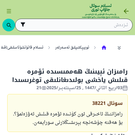
ئوبيېكتىپلىق ئەسەرلەر
ئىسلام قانۇنشۇناسلىقى(فىقھ
رامىزان ئېيىنىڭ ھەممىسىدە ئۆمرە
قىلىش ياخشى بولىدىغانلىقى توغرىسىدا
03/ربيع الثاني/1447 , 25/سېنتەبىر/2025
21
سوئال
38221
رامزاننىڭ ئاخىرقى ئون كۈنىدە ئۆمرە قىلىش ئەۋزەلمۇ؟.
بۇ ھەقتە چۈشەنچە بېرىشىڭلارنى سورايمەن.