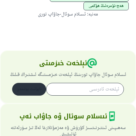
ھەج-ئۆمرەنىڭ ھۆكمى
مەنبە
:
ئىسلام سوئال-جاۋاپ تورى
ئىئائە
ئېلخەت خىزمىتى
ئىسلام سوئال جاۋاپ تورىنىڭ ئېلخەت خىزمىىتىگە ئىشتىراك قىلىڭ
ئابۇنىت بولىمەن
ئىسلام سوئال ۋە جاۋاب ئەپ
سەھىپىنى ئىنتىرنىتسىز كۆرۈش ۋە مەزمۇنلارغا ئەڭ تىز سۈرئەتتە
ئۈلىشىش