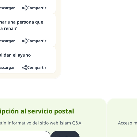
escargar
Compartir
nar una persona que
ia renal?
escargar
Compartir
alidan el ayuno
escargar
Compartir
ipción al servicio postal
etín informativo del sitio web Islam Q&A.
Acceso m