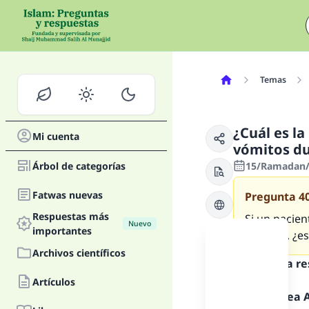
Temas
¿Cuál es l
Mi cuenta
vómitos du
Árbol de categorías
15/Ramadan/
Fatwas nuevas
Pregunta
4
Respuestas más
Si un pacie
Nuevo
importantes
vómitos, ¿e
Archivos científicos
Texto de la r
Artículos
Alabado sea Al