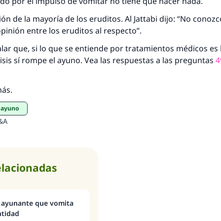
ido por el impulso de vomitar no tiene que hacer nada.
esde la Q hasta la A, su contribución ayuda a IslamQ
nión de la mayoría de los eruditos. Al Jattabi dijo: “No cono
opinión entre los eruditos al respecto”.
Profeta ﷺ dijo:
"Una persona que orienta a otros a hacer el bien obtendrá l
r que, si lo que se entiende por tratamientos médicos es la
misma recompensa que aquellos que lo realicen."
álisis sí rompe el ayuno. Vea las respuestas a las preguntas
4
(MUSLIM, 1893)
más.
Contribuir
l ayuno
&A
elacionadas
 ayunante que vomita
ntidad