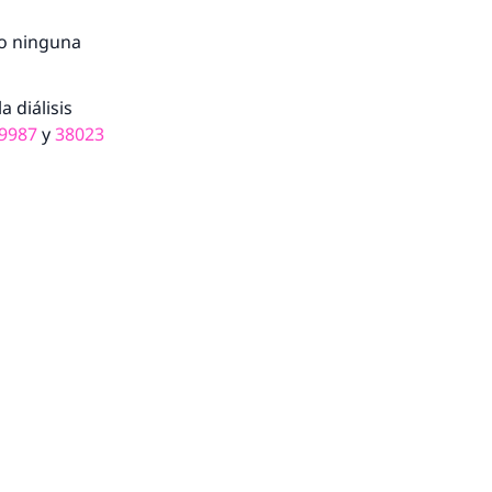
A.
zco ninguna
a
 diálisis
9987
y
38023