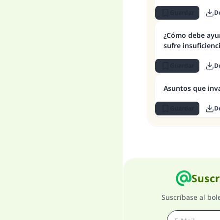
Guardar
D
¿Cómo debe ayu
sufre insuficienc
Guardar
D
Asuntos que inv
Guardar
D
Suscr
Suscríbase al bol