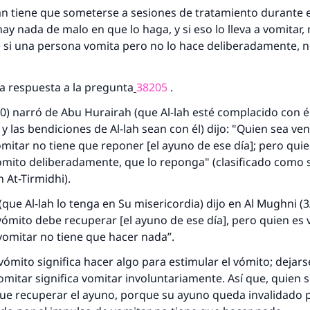
n tiene que someterse a sesiones de tratamiento durante e
y nada de malo en que lo haga, y si eso lo lleva a vomitar
 si una persona vomita pero no lo hace deliberadamente, 
 la respuesta a la pregunta
38205
.
20) narró de Abu Hurairah (que Al-lah esté complacido con él
 y las bendiciones de Al-lah sean con él) dijo: "Quien sea ve
mitar no tiene que reponer [el ayuno de ese día]; pero quie
ómito deliberadamente, que lo reponga" (clasificado como
h At-Tirmidhi
).
ue Al-lah lo tenga en Su misericordia) dijo en
Al Mughni
(3
vómito debe recuperar [el ayuno de ese día], pero quien es
vomitar no tiene que hacer nada”.
vómito significa hacer algo para estimular el vómito; dejar
omitar significa vomitar involuntariamente. Así que, quien 
respuesta no. 110845 salvó un matrimo
ue recuperar el ayuno, porque su ayuno queda invalidado p