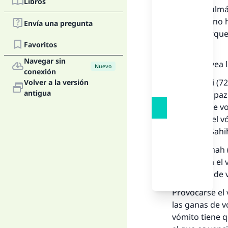
Libros
Si un musulmá
Ramadán, no ha
Envía una pregunta
ayuno, porque
Favoritos
ayuno.
Navegar sin
Por favor, vea
Nuevo
conexión
At-Tirmidhi (7
Volver a la versión
antigua
Profeta (la paz
urgencia de vo
provoque el v
Albani en
Sahi
Ibn Qudamah (q
se provoca el 
el impulso de 
Provocarse el 
las ganas de v
La 
vómito tiene q