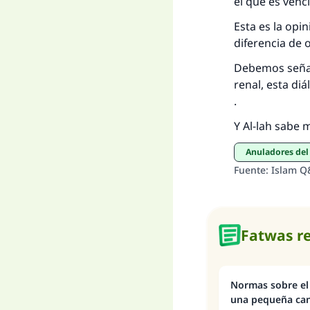
el que es venc
D
Esta es la opi
diferencia de 
Debemos señala
renal, esta di
.
Y Al-lah sabe 
Anuladores de
Fuente
:
Islam Q
Fatwas r
Normas sobre el
una pequeña ca