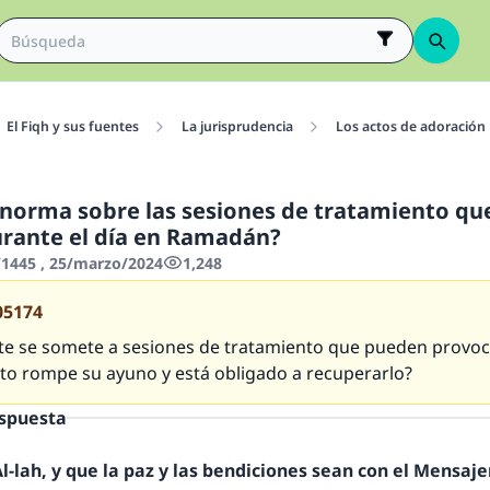
El Fiqh y sus fuentes
La jurisprudencia
Los actos de adoración
a norma sobre las sesiones de tratamiento qu
rante el día en Ramadán?
1445 , 25/marzo/2024
1,248
05174
nte se somete a sesiones de tratamiento que pueden provoc
sto rompe su ayuno y está obligado a recuperarlo?
espuesta
-lah, y que la paz y las bendiciones sean con el Mensajer