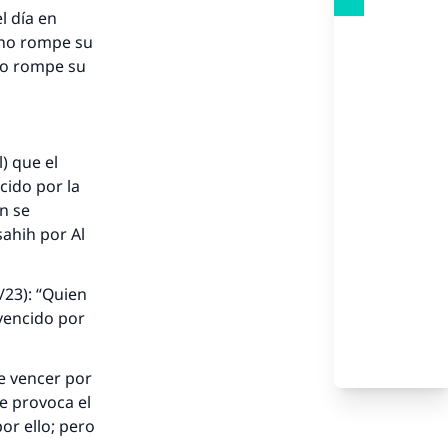
l día en
, no rompe su
no rompe su
) que el
ncido por la
n se
sahih
por Al
/23): “Quien
 vencido por
se vencer por
se provoca el
nio.
or ello; pero