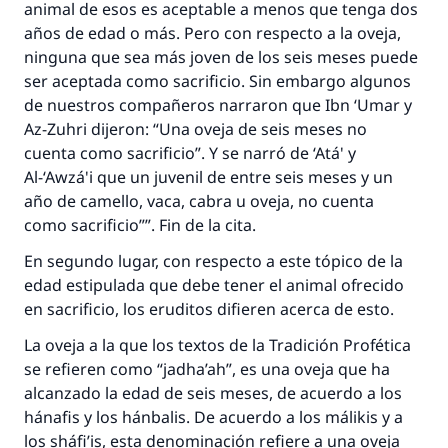
animal de esos es aceptable a menos que tenga dos
Contribuir
años de edad o más. Pero con respecto a la oveja,
ninguna que sea más joven de los seis meses puede
ser aceptada como sacrificio. Sin embargo algunos
de nuestros compañeros narraron que Ibn ‘Umar y
Az-Zuhri dijeron: “Una oveja de seis meses no
cuenta como sacrificio”. Y se narró de ‘Atá' y
Al-‘Awzá'i que un juvenil de entre seis meses y un
año de camello, vaca, cabra u oveja, no cuenta
como sacrificio””. Fin de la cita.
En segundo lugar, con respecto a este tópico de la
edad estipulada que debe tener el animal ofrecido
en sacrificio, los eruditos difieren acerca de esto.
La oveja a la que los textos de la Tradición Profética
se refieren como “jadha’ah”, es una oveja que ha
alcanzado la edad de seis meses, de acuerdo a los
hánafis y los hánbalis. De acuerdo a los málikis y a
los sháfi’is, esta denominación refiere a una oveja