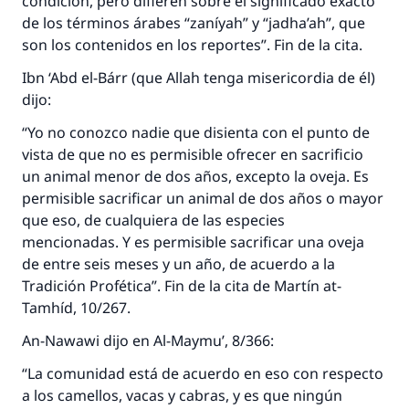
condición, pero difieren sobre el significado exacto
de los términos árabes “zaníyah” y “jadha’ah”, que
son los contenidos en los reportes”. Fin de la cita.
Ibn ‘Abd el-Bárr (que Allah tenga misericordia de él)
dijo:
“Yo no conozco nadie que disienta con el punto de
La respuesta no. 110845 salvó un
vista de que no es permisible ofrecer en sacrificio
matrimonio.
un animal menor de dos años, excepto la oveja. Es
permisible sacrificar un animal de dos años o mayor
Desde la Q hasta la A, su contribución ayuda a
que eso, de cualquiera de las especies
IslamQA.
mencionadas. Y es permisible sacrificar una oveja
Profeta ﷺ dijo:
de entre seis meses y un año, de acuerdo a la
"Una persona que orienta a otros a hacer el
Tradición Profética”. Fin de la cita de Martín at-
bien obtendrá la misma recompensa que
Tamhíd, 10/267.
aquellos que lo realicen."
An-Nawawi dijo en Al-Maymu’, 8/366:
(MUSLIM, 1893)
“La comunidad está de acuerdo en eso con respecto
a los camellos, vacas y cabras, y es que ningún