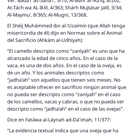
Ver: Badá’i' as-Saná’i', 5/70; Al-Báhr ar-Rá’iq, 8/202;
At-Tách wa AL-Iklíl, 4/363; Shárh Mujtásar Jalíl, 3/34;
Al-Maymu’, 8/365; Al-Mugni, 13/368.
El Shéij Muhámmed ibn al-‘Uzaimín (que Allah tenga
misericordia de él) dijo en Normas sobre el Animal
del Sacrificio (Ahkám al-Udhíyah):
“El camello descripto como “zaníyah” es uno que ha
alcanzado la edad de cinco años. En el caso de la
vaca, es una de dos años. En el caso de la oveja, es
de un año. Y los animales descriptos como
“jadha’ah” son aquellos que tienen seis meses. No
es aceptable ofrecer en sacrificio ningún animal que
no pueda ser descripto como “zaníyah” en el caso
de los camellos, vacas y cabras, o que no pueda ser
descripto como “jadha’ah” en el caso de las ovejas”.
Dice en Fatáwa al-Láynah ad-Dá'imah, 11/377:
“La evidencia textual indica que una oveja que ha