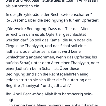
wäre und Al-Albaani stufte dies in „Sahih An-Nasaa'i“
Ehe.
als authentisch ein.
Unterstütze die Arbeit von Islam Q&A
In der „Enzyklopädie der Rechtswissenschaften“
Der Prophet -Allahs Segen und Frieden auf
(5/83) steht, über die Bedingungen für ein Opfertier:
ihm- sagte:
„Die zweite Bedingung: Dass das Tier das Alter
"Wer zum Guten aufruft, hat den Lohn
erreicht, in dem es als Opfertier geschlachtet
desjenigen, der sie durchführt."
werden darf. So soll das Kamel, die Kuh oder die
(MUSLIM 1893)
Ziege eine Thaniyyah, und das Schaf soll eine
Jadha'ah, oder älter sein. Somit wird keine
Schlachtung angenommen, wenn das Opfertier, bis
Beitrag dazu
auf das Schaf, unter dem Alter einer Thaniyyah, oder
einer Jadha'ah beim Schaf, ist. Über diese
Bedingung sind sich die Rechtsgelehrten einig,
jedoch stritten sie sich über die Erläuterung des
Begriffe „Thaniyyah“ und „Jadha'ah“.“
Ibn 'Abdil Barr -möge Allah ihm barmherzig sein-
sagte:
„Ich kenne keine Meinungsverschiedenheit darüber,