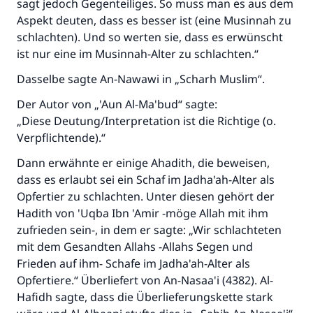
sagt jedoch Gegenteiliges. So muss man es aus dem
Aspekt deuten, dass es besser ist (eine Musinnah zu
schlachten). Und so werten sie, dass es erwünscht
ist nur eine im Musinnah-Alter zu schlachten.“
Dasselbe sagte An-Nawawi in „Scharh Muslim“.
Der Autor von „'Aun Al-Ma'bud“ sagte:
„Diese Deutung/Interpretation ist die Richtige (o.
Verpflichtende).“
Dann erwähnte er einige Ahadith, die beweisen,
dass es erlaubt sei ein Schaf im Jadha'ah-Alter als
Opfertier zu schlachten. Unter diesen gehört der
Hadith von 'Uqba Ibn 'Amir -möge Allah mit ihm
zufrieden sein-, in dem er sagte: „Wir schlachteten
mit dem Gesandten Allahs -Allahs Segen und
Frieden auf ihm- Schafe im Jadha'ah-Alter als
Opfertiere.“ Überliefert von An-Nasaa'i (4382). Al-
Die Antwort Nr. 110845 rettete eine
Hafidh sagte, dass die Überlieferungskette stark