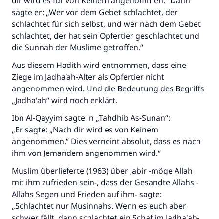
dir wird es für von Keinem angenommen.“ Dann
sagte er: „Wer vor dem Gebet schlachtet, der
schlachtet für sich selbst, und wer nach dem Gebet
schlachtet, der hat sein Opfertier geschlachtet und
die Sunnah der Muslime getroffen.“
Aus diesem Hadith wird entnommen, dass eine
Ziege im Jadha’ah-Alter als Opfertier nicht
angenommen wird. Und die Bedeutung des Begriffs
„Jadha'ah“ wird noch erklärt.
Ibn Al-Qayyim sagte in „Tahdhib As-Sunan“:
„Er sagte: „Nach dir wird es von Keinem
angenommen.“ Dies verneint absolut, dass es nach
ihm von Jemandem angenommen wird.“
Muslim überlieferte (1963) über Jabir -möge Allah
mit ihm zufrieden sein-, dass der Gesandte Allahs -
Allahs Segen und Frieden auf ihm- sagte:
„Schlachtet nur Musinnahs. Wenn es euch aber
schwer fällt, dann schlachtet ein Schaf im Jadha'ah-