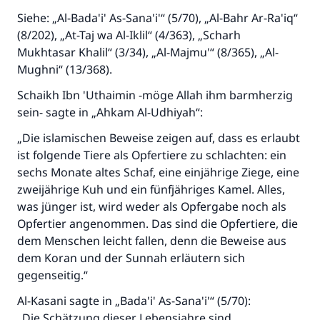
Siehe: „Al-Bada'i' As-Sana'i'“ (5/70), „Al-Bahr Ar-Ra'iq“
(8/202), „At-Taj wa Al-Iklil“ (4/363), „Scharh
Mukhtasar Khalil“ (3/34), „Al-Majmu'“ (8/365), „Al-
Mughni“ (13/368).
Schaikh Ibn 'Uthaimin -möge Allah ihm barmherzig
sein- sagte in „Ahkam Al-Udhiyah“:
„Die islamischen Beweise zeigen auf, dass es erlaubt
ist folgende Tiere als Opfertiere zu schlachten: ein
sechs Monate altes Schaf, eine einjährige Ziege, eine
zweijährige Kuh und ein fünfjähriges Kamel. Alles,
was jünger ist, wird weder als Opfergabe noch als
Opfertier angenommen. Das sind die Opfertiere, die
dem Menschen leicht fallen, denn die Beweise aus
dem Koran und der Sunnah erläutern sich
gegenseitig.“
Al-Kasani sagte in „Bada'i' As-Sana'i'“ (5/70):
„Die Schätzung dieser Lebensjahre sind