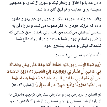
دادن هدایا و اخلاق و رفتار نیک و دوری از تندی، و همچنین
همیشه برای هدایت و توفیق آنان دعا کند.
وقتی خداوند دستور به نیکی و خوبی در حق پدر و مادری
داده که فرزند خود را به کفر دعوت می‌کنند و در راه آن به
سختی کوشش می‌کنند، من باب اولی باید در حق کسانی که
راضی به اسلام آوردن شما هستند و در این راه مانع شما
نشده‌اند نیکی و محبت بیشتری نمود.
الله تبارک و تعالی می‌فرماید:
وَوَصَّيْنَا الْإِنْسَانَ بِوَالِدَيْهِ حَمَلَتْهُ أُمُّهُ وَهْنًا عَلَى وَهْنٍ وَفِصَالُهُ
فِي عَامَيْنِ أَنِ اشْكُرْ لِي وَلِوَالِدَيْكَ إِلَيَّ الْمَصِيرُ (۱۴) وَإِنْ جَاهَدَاكَ
عَلَى أَنْ تُشْرِكَ بِي مَا لَيْسَ لَكَ بِهِ عِلْمٌ فَلَا تُطِعْهُمَا وَصَاحِبْهُمَا
فِي الدُّنْيَا مَعْرُوفًا وَاتَّبِعْ سَبِيلَ مَنْ أَنَابَ إِلَيَّ
[لقمان: ۱۴ ـ ۱۵]
(و انسان را درباره‌ی پدر و مادرش سفارش کردیم. مادرش به
او باردار شد، سستی بر روی سستی و از شیر گرفتنش در دو