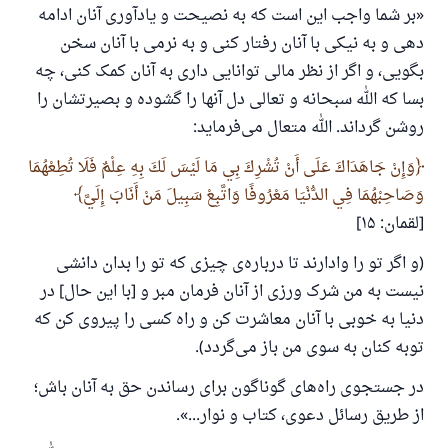
رسول الله صلی الله علیه وسلم می‌فرماید
«بر شما واجب این است که به نصیحت و یادآوری آنان ادامه
آنکه به سوی خیری راهنمایی کند مانند پاداش انجام
دهی و به نیکی با آنان رفتار کنی و به نرمی با آنان سخن
دهنده‌اش را خواهد داشت
بگویی، و اگر از نظر مالی توانایی داری به آنان کمک کنی، چه
(مسلم: ۱۸۹۳)
بسا که الله سبحانه و تعالی دل آنها را گشوده و بصیرتشان را
روشن گرداند. الله متعال می‌فرماید:
همکاری
وَإِنْ جَاهَدَاكَ عَلَى أَنْ تُشْرِكَ بِي مَا لَيْسَ لَكَ بِهِ عِلْمٌ فَلَا تُطِعْهُمَا
وَصَاحِبْهُمَا فِي الدُّنْيَا مَعْرُوفًا وَاتَّبِعْ سَبِيلَ مَنْ أَنَابَ إِلَيَّ
[لقمان: ۱۵]
(و اگر تو را وادارند تا درباره‌ی چیزی که تو را بدان دانشی
نیست به من شرک ورزی از آنان فرمان مبر و [با این حال] در
دنیا به خوبی با آنان معاشرت کن و راه کسی را پیروی کن که
توبه کنان به سوی من باز می‌گردد).
در جستجوی راه‌های گوناگون برای رساندن حق به آنان باش؛
از طریق رسائل دعوی، کتاب و نوار...».