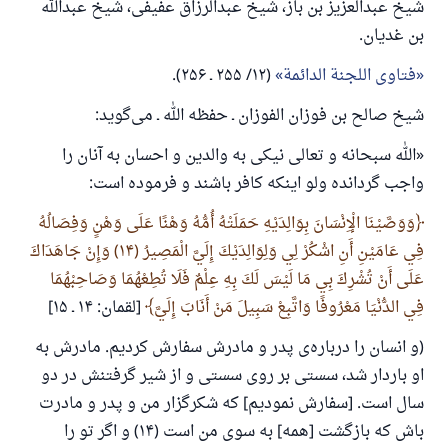
شیخ عبدالعزیز بن باز، شیخ عبدالرزاق عفیفی، شیخ عبدالله
بن غدیان.
فتاوی اللجنة الدائمة
(۱۲/ ۲۵۵ ـ ۲۵۶).
شیخ صالح بن فوزان الفوزان ـ حفظه الله ـ می‌گوید:
«الله سبحانه و تعالی نیکی به والدین و احسان به آنان را
واجب گردانده ولو اینکه کافر باشند و فرموده است:
وَوَصَّيْنَا الْإِنْسَانَ بِوَالِدَيْهِ حَمَلَتْهُ أُمُّهُ وَهْنًا عَلَى وَهْنٍ وَفِصَالُهُ
فِي عَامَيْنِ أَنِ اشْكُرْ لِي وَلِوَالِدَيْكَ إِلَيَّ الْمَصِيرُ (۱۴) وَإِنْ جَاهَدَاكَ
عَلَى أَنْ تُشْرِكَ بِي مَا لَيْسَ لَكَ بِهِ عِلْمٌ فَلَا تُطِعْهُمَا وَصَاحِبْهُمَا
فِي الدُّنْيَا مَعْرُوفًا وَاتَّبِعْ سَبِيلَ مَنْ أَنَابَ إِلَيَّ
[لقمان: ۱۴ ـ ۱۵]
(و انسان را درباره‌ی پدر و مادرش سفارش کردیم. مادرش به
او باردار شد، سستی بر روی سستی و از شیر گرفتنش در دو
سال است. [سفارش نمودیم] که شکرگزار من و پدر و مادرت
باش که بازگشت [همه] به سوی من است (۱۴) و اگر تو را