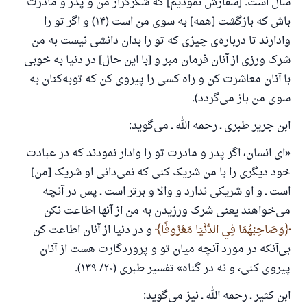
سال است. [سفارش نمودیم] که شکرگزار من و پدر و مادرت
باش که بازگشت [همه] به سوی من است (۱۴) و اگر تو را
وادارند تا درباره‌ی چیزی که تو را بدان دانشی نیست به من
شرک ورزی از آنان فرمان مبر و [با این حال] در دنیا به خوبی
با آنان معاشرت کن و راه کسی را پیروی کن که توبه‌کنان به
سوی من باز می‌گردد).
ابن جریر طبری ـ رحمه الله ـ می‌گوید:
«ای انسان، اگر پدر و مادرت تو را وادار نمودند که در عبادت
خود دیگری را با من شریک کنی که نمی‌دانی او شریک [من]
است ـ و او شریکی ندارد و والا و برتر است ـ پس در آنچه
می‌خواهند یعنی شرک ورزیدن به من از آنها اطاعت نکن
وَصَاحِبْهُمَا فِي الدُّنْيَا مَعْرُوفًا
و در دنیا از آنان اطاعت کن
بی‌آنکه در مورد آنچه میان تو و پروردگارت هست از آنان
پیروی کنی، و نه در گناه» تفسیر طبری (۲۰/ ۱۳۹).
ابن کثیر ـ رحمه الله ـ نیز می‌گوید: