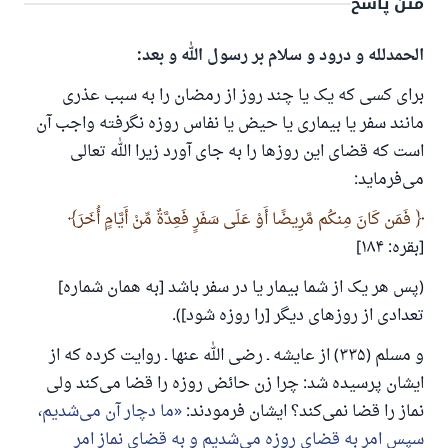
متن پاسخ
الحمدلله و درود و سلام بر رسول الله و بعد:
برای کسی که یک یا چند روز از رمضان را به سبب عذری
مانند سفر یا بیماری یا حیض یا نفاس روزه نگرفته واجب آن
است که قضای این روزها را به جای آورد زیرا الله تعالی
می‌فرماید:
فَمَن كَانَ مِنكُم مَّرِيضًا أَوْ عَلَى سَفَرٍ فَعِدَّةٌ مِّنْ أَيَّامٍ أُخَرَ
[بقره: ۱۸۴]
(پس هر یک از شما بیمار یا در سفر باشد [به همان شماره]
تعدادی از روزهای دیگر [را روزه شود]).
و مسلم (۳۳۵) از عایشه ـ رضی الله عنها ـ روایت کرده که از
ایشان پرسیده شد: چرا زن حائض روزه را قضا می‌کند ولی
نماز را قضا نمی‌کند؟ ایشان فرمودند:
ما دچار آن می‌شدیم،
سپس امر به قضای روزه می‌شدیم و به قضای نماز امر