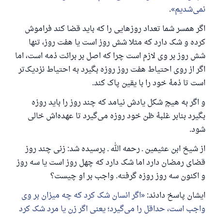
نمی‌شدیم
.
اگر همسر شما تعداد روزهایی را که باید قضا کند فراموش
کرده و شک دارد که مثلا شش روز است یا هفت روز، تنها
پاسخ شمارهٔ ۱۱۰۸۴۵ یک زندگی زناشویی
شش روز بر وی لازم است چرا که اصل بر برائت ذمه است، اما
را نجات داد.
اگر از روی احتیاط هفت روز روزه بگیرد به احتیاط نزدیک‌تر
است تا ذمهٔ خود را با یقین پاک کند.
از پرسش تا پاسخ، کمک مالی شما «اسلام سوال و جواب» را
و اگر به هیچ شکل یادش نیامد که چند روز را باید روزه
یاری می‌دهد.
بگیرد بنابر غلبهٔ ظن خود روزه می‌گیرد تا عهده‌اش خالی
رسول الله صلی الله علیه وسلم می‌فرماید
شود.
آنکه به سوی خیری راهنمایی کند مانند پاداش انجام
دهنده‌اش را خواهد داشت
از شیخ ابن عثیمین ـ رحمه الله ـ پرسیده شد: زنی چند روز
(مسلم: ۱۸۹۳)
قضای رمضان دارد اما شک دارد که چهل روز است یا سه روز
و اکنون سه روز روزه گرفته. واجب بر او چیست؟
همکاری
ایشان پاسخ دادند:
اگر انسان شک کرد که چه میزان بر وی
واجب است، حداقل را می‌گیرد؛ یعنی اگر زن یا مرد شک کرد