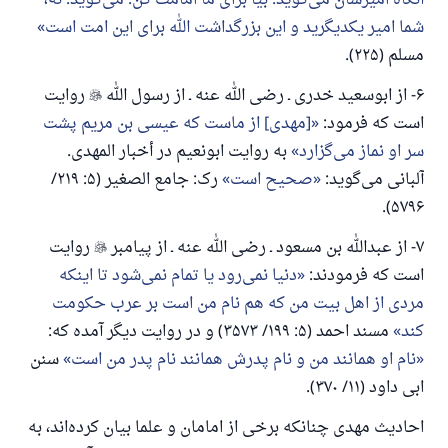
آنگاه امیرشان می‌گوید: بیا برای ما امامت کن. می‌گوید: نه،
شما امیر یکدیگرید و این بزرگداشت الله برای این امت است
مسلم (۲۲۵).
۶- از ابوسعید خدری ـ رضی الله عنه ـ از رسول الله

روایت
است که فرمود:
[مهدی] از ماست که عیسی بن مریم پشت
سر او نماز می‌گزارد
به روایت ابونعیم در أخبار المهدی.
آلبانی می‌گوید:
صحیح است
رک: جامع الصغیر (۵: ۲۱۹/
۵۷۹۶).
۷- از عبدالله بن مسعود ـ رضی الله عنه ـ از پیامبر

روایت
است که فرمودند:
دنیا نمی‌رود یا تمام نمی‌شود تا اینکه
مردی از اهل بیت من که هم نام من است بر عرب حکومت
کند
مسند احمد (۵: ۱۹۹/ ۳۵۷۳) و در روایت دیگر آمده که:
نام او همانند من و نام پدرش همانند نام پدر من است
سنن
ابی داود (۱۱/ ۳۷۰).
احادیث مهدی چنانکه برخی از امامان و علما بیان کرده‌اند، به