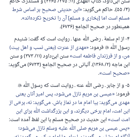
سنن ابی‌داود، کتاب المهدی (۱۱: ۳۷۵/ ۴۲۶۵) و مستدرک حاکم
(۴/ ۵۵). حاکم می‌گوید:
این حدیثی صحیح بر اساس شرط
مسلم است اما [بخاری و مسلم] آن را تخریج نکرده‌اند
.
همینطور در صحیح الجامع (۶۷۳۶).
۴- از ام سلمة ـ رضی الله عنها ـ روایت است که گفت: شنیدم
رسول الله

فرمود:
مهدی از عترت (یعنی نسب و اهل بیت)
من، و از فرزندان فاطمه است
سنن ابی‌ٔداود (۱۱/ ۳۷۳) و سنن
ابن ماجه (۲/ ۱۳۶۸). آلبانی در صحیح الجامع (۶۷۳۴) می‌گوید:
صحیح است
.
۵- و از جابر ـ رضی الله عنه ـ روایت است که رسول الله

فرمود:
عیسی بن مریم نازل می‌شود، پس امیر آنان یعنی
مهدی می‌گوید: بیا امام ما در نماز باش. می‌گوید: نه، برخی از
این امت، امام برخی دیگرند، و این بزرگداشت الله برای این
امت است
این حدیث در صحیح مسلم با این لفظ آمده است:
پس عیسی بن مریم صلی الله علیه وسلم نازل می‌شود؛