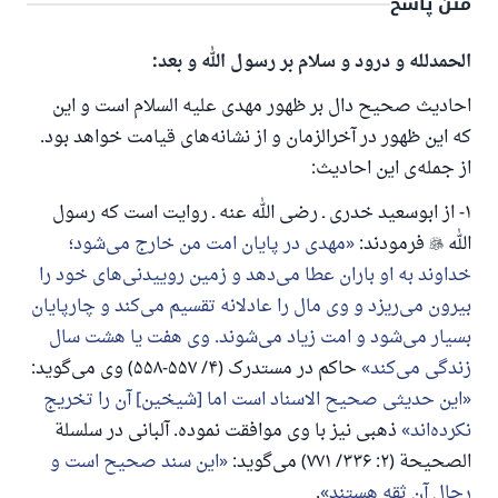
متن پاسخ
الحمدلله و درود و سلام بر رسول الله و بعد:
احادیث صحیح دال بر ظهور مهدی علیه السلام است و این
که این ظهور در آخرالزمان و از نشانه‌های قیامت خواهد بود.
از جمله‌ی این احادیث:
۱- از ابوسعید خدری ـ رضی الله عنه ـ روایت است که رسول
الله

فرمودند:
مهدی در پایان امت من خارج می‌شود؛
خداوند به او باران عطا می‌دهد و زمین روییدنی‌های خود را
بیرون می‌ریزد و وی مال را عادلانه تقسیم می‌کند و چارپایان
بسیار می‌شود و امت زیاد می‌شوند. وی هفت یا هشت سال
زندگی می‌کند
حاکم در مستدرک (۴/ ۵۵۷-۵۵۸) وی می‌گوید:
این حدیثی صحیح الاسناد است اما [شیخین] آن را تخریج
نکرده‌اند
ذهبی نیز با وی موافقت نموده. آلبانی در سلسلة
الصحیحة (۲: ۳۳۶/ ۷۷۱) می‌گوید:
این سند صحیح است و
رجال آن ثقه هستند
.