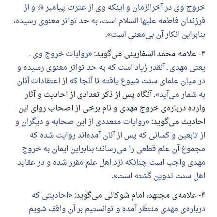
خروج وی در آخرالزمان و اینکه وی از عترت پیامبر

و از
فرزندان فاطمه علیها السلام است، به حد تواتر معنوی رسیده،
بنابراین انکار آن بی‌معنی است
.
۳- علامه محمد السفارینی می‌گوید:
روایات خروج وی ـ
یعنی مهدی ـ آنقدر زیاد است که به حد تواتر معنوی رسیده و
در میان علمای سنت شیوع یافته تا آنجا که از اعتقادات آنان
به شمار می‌آید
. آنگاه پس از ذکر تعدادی از احادیث و آثار
وارده درباره‌ی خروج مهدی و نام برخی از اصحاب روای این
احادیث می‌گوید:
روایات متعددی از این صحابه و دیگران و
از تابعین و کسانی که پس از آنان آمده‌اند روایت شده که
مجموع آن علم قطعی را می‌رساند؛ بنابراین ایمان به خروج
مهدی واجب است چنانکه نزد اهل علم مقرر شده و در عقاید
اهل سنت تدوین گشته است
.
۴- علامه‌ی مجتهد، امام شوکانی می‌گوید:
احادیثی که
درباره‌ی مهدی منتظَر آمده و توانستیم بر آن واقف شویم