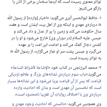
پاسخ شمارهٔ ۱۱۰۸۴۵ یک زندگی زناشویی
تواتر معنوی رسیده است که اینجا سخنان برخی از آنان را
بازگو می‌کنیم:
را نجات داد.
۱- حافظ ابوالحسن آبری می‌گوید: «اخبار [وارده] از رسول الله
از پرسش تا پاسخ، کمک مالی شما «اسلام سوال و جواب» را

درباره‌ی مهدی و اینکه وی از اهل بیت ایشان است و هفت
یاری می‌دهد.
سال حکومت می‌کند و زمین را پر از عدل و داد می‌کند و
رسول الله صلی الله علیه وسلم می‌فرماید
عیسی علیه السلام [در دوران وی] خارج می‌شود و او را در
آنکه به سوی خیری راهنمایی کند مانند پاداش انجام
کشتن دجال کمک می‌کند و امامت این امت را بر عهده
دهنده‌اش را خواهد داشت
می‌گیرد و عیسی پشت سر او نماز می‌گزارد، از رسول الله

(مسلم: ۱۸۹۳)
به تواتر رسیده است.
۲- محمد البرزنجی در کتاب خود
الإشاعة لأشراط الساعة
همکاری
می‌گوید:‌
باب سوم درباره‌ی نشانه‌های بزرگ و علائم نزدیکی
قیامت که پس از آن قیامت برپا می‌شود و این نشانه‌ها بسیار
است که نخستین آن مهدی است و بدان که احادیث وارده
درباره‌ی وی با اختلاف روایاتِ آن تقریبا نامحدود است
.
وی همچنین می‌گوید:
دانستی که احادیث وجود مهدی و