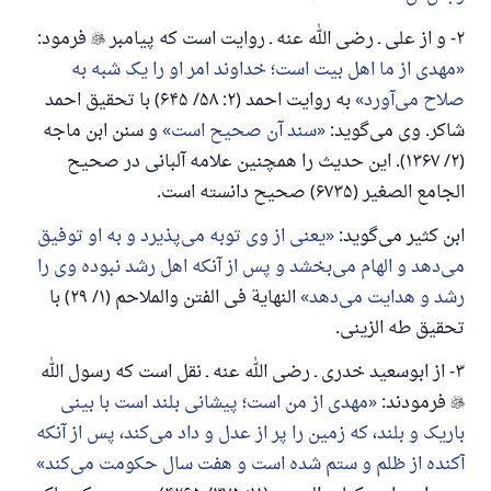
۲- و از علی ـ رضی الله عنه ـ روایت است که پیامبر

فرمود:
مهدی از ما اهل بیت است؛ خداوند امر او را یک شبه به
صلاح می‌آورد
به روایت احمد (۲: ۵۸/ ۶۴۵) با تحقیق احمد
شاکر. وی می‌گوید:
سند آن صحیح است
و سنن ابن ماجه
(۲/ ۱۳۶۷). این حدیث را همچنین علامه آلبانی در صحیح
الجامع الصغیر (۶۷۳۵) صحیح دانسته است.
ابن کثیر می‌گوید:
یعنی از وی توبه می‌پذیرد و به او توفیق
می‌دهد و الهام می‌بخشد و پس از آنکه اهل رشد نبوده وی را
رشد و هدایت می‌دهد
النهاية فی الفتن والملاحم (۱/ ۲۹) با
تحقیق طه الزینی.
۳- از ابوسعید خدری ـ رضی الله عنه ـ نقل است که رسول الله

فرمودند:
مهدی از من است؛ پیشانی بلند است با بینی
باریک و بلند، که زمین را پر از عدل و داد می‌کند، پس از آنکه
آکنده از ظلم و ستم شده است و هفت سال حکومت می‌کند