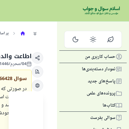
بر اس
اطاعت والد
حساب کاربری من
04/محرم/1446 , 10/تیر/2024
نمودار دسته‌بندی‌ها
سوال
66428
پاسخ‌های جدید
در صورتی که ز
پرونده‌های علمی
میل خودت است
مسئله باشد و 
کتاب‌ها
خواستهٔ خودش 
سوالی بفرست
کند؟