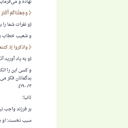
از پرس
نهاده و می‌فرماید
وَجَعَلْنَاكُمْ أَكْثَرَ ن
آن
(و نفرات شما را ب
و شعیب خطاب به
واذكروا إذ كنتم ق
(و به یاد آورید آ
و کسی این را ان
بدگمانان فکر می
۳/ ۱۹۰).
ثانیا:
بر فرزند واجب نی
سبب نخست: او با 