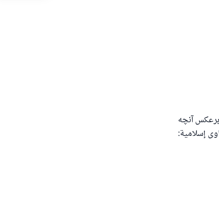
‌دهد.
د
 برعکس آنچه
وی إسلامية: