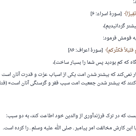
ش تا پاسخ، کمک مالی شما «اسلام سوال و جواب» را یاری می
:
رسول الله صلی الله علیه وسلم می‌فرماید
َفِيرًا
[سورهٔ اسراء: ۶]
که به سوی خیری راهنمایی کند مانند پاداش انجام دهنده‌اش را خواه
یشتر گردانیدیم)،
داشت
(مسلم: ۱۸۹۳)
 قومش فرمود:
ليلاً فكثَّركم
[سورهٔ اعراف: ۸۶]
همکاری
نگاه که کم بودید پس شما را بسیار ساخت)،
کار نمی‌کند که بیشتر شدن امت یکی از اسباب عزت و قدرت آنان است
‌کنند که بیشتر شدن جمعیت امت سبب فقر و گرسنگی آنان است» (فتا
ست که در ترک فرزندآوری از والدین خود اطاعت کند، به دو سبب:
این کارش مخالفت امر پیامبر ـ صلی الله علیه وسلم ـ را کرده است.