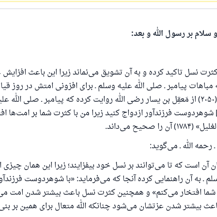
 سلام بر رسول الله و بعد:
ثرت نسل تاکید کرده و به آن تشویق می‌نماند زیرا این باعث افزایش
مباهات پیامبر ـ صلی الله علیه وسلم ـ برای افزونی امتش در روز قیا
چنانکه ابوداوود (۲۰۵۰) از مَعقِل بن یسار رضی الله روایت کرده که پیامبر ـ صلی الله 
] شوهردوست فرزندآور ازدواج کنید زیرا من با کثرت شما بر امت‌ها اف
را صحیح می‌داند.
رحمه الله ـ می‌گوید:
 آن است که تا می‌توانند بر نسل خود بیفزایند؛ زیرا این همان چیزی ا
لم ـ به آن راهنمایی کرده آنجا که می‌فرماید: «با شوهردوست فرزندآو
 شما افتخار می‌کنم» و همچنین کثرت نسل باعث بیشتر شدن امت می‌
 یک زندگی زناشویی را نجات داد.
عث بیشتر شدن عزتشان می‌شود چنانکه الله متعال برای همین بر بنی