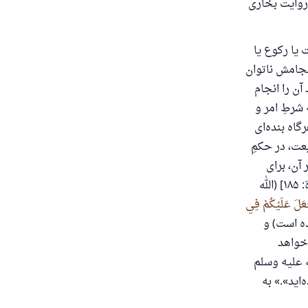
 روایت بخاری
ت یا رکوع یا
انجامش ناتوان
آن را انجام
شرطِ امر و
گاه بنده‌ای
یعت، در حکمِ
آن، برای
[البقرة: ۱۸۵] (الله
عَلَ عَلَيْكُمْ فِي
اده است) و
ه نمی‌خواهد
ه علیه وسلم
اید».» به