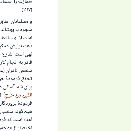
«نمازت را ایستاد
(۱۱۱۷).
و مسلمانان اتفاق 
سجود یا پوشاندن ع
است از او ساقط م
دهد، برایش ممکن
نهی است، شارع تن
قادر به انجام کار
شخص ناتوان (عاجز
تحقق فرمودهٔ حق
برای شما آسانی م
الدِّينِ مِنْ حَرَجٍ
فرمودهٔ پروردگار
هیچ‌گونه سختی و 
آمده است که فرمو
اختصار از «مجموع الفتاوی