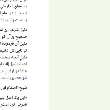
به همان اندازه‌ای
آن
نیست و در تمام ا
با دست راست باش
دلیل شرعی بر تم
صحیح بر آن گواهی
دلیل آن فرمودهٔ 
توانایی‌اش تکلیف
دلیلِ آنچه سخت 
اسْتَطَعْتُمْ
علما دربارهٔ آن م
شریعت برپاست، هرگ
شیخ الاسلام ابن ت
«این یک اصل بنیا
قدرتِ [فرد] مشرو