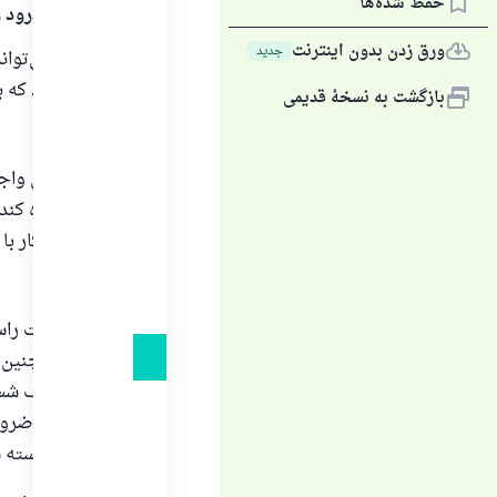
حفظ شده‌ها
الحمدلله و درود و
ورق زدن بدون اینترنت
جديد
کسی که نمی‌تواند
را انجام دهد که ب
بازگشت به نسخهٔ قدیمی
اولاً:
وضو و غسل واجب 
خود استفاده کند 
باید در این کار 
ثانیاً:
اما برای دست راس
وضو، و همچنین د
مسح برخلاف شستن
همراه با این ضرو
حتماً باید شسته 