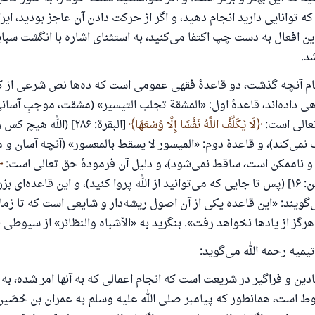
 که توانایی دارید انجام دهید، و اگر از حرکت دادن آن عاجز بودید، ایر
رسول الله صلی الله علیه وسلم می‌فرماید
که به سوی خیری راهنمایی کند مانند پاداش انجام دهنده‌اش را خواه
ین افعال به دست چپ اکتفا می‌کنید، به استثنای اشاره با انگشت سباب
داشت
د.
(مسلم: ۱۸۹۳)
ام آنچه گذشت، دو قاعدهٔ فقهی عمومی است که ده‌ها نص شرعی از 
 داده‌اند، قاعدهٔ اول: «المشقة تجلب التيسير» (مشقت، موجبِ آسان
تعالی است:
لَا يُكَلِّفُ اللَّهُ نَفْسًا إِلَّا وُسْعَهَا
[البقرة: ۲۸۶] (الله هیچ
همکاری
 نمی‌کند)، و قاعدهٔ دوم: «الميسور لا يسقط بالمعسور» (آنچه آسان و 
و ناممکن است، ساقط نمی‌شود)، و دلیل آن فرمودهٔ حق تعالی است:
[التغابن: ۱۶] (پس تا جایی که می‌توانید از الله پروا کنید)، و این قاعده‌ای
ی‌گویند: «این قاعده یکی از آن اصول ریشه‌دار و شایعی است که تا زما
ز از یادها نخواهد رفت». بنگرید به «الأشباه والنظائر» از سیوطی (ص/۳
یمیه رحمه الله می‌گوید:
دین و فراگیر در شریعت است که انجام اعمالی که به آنها امر شده، به 
ط است، همانطور که پیامبر صلی الله علیه وسلم به عمران بن حُصَین