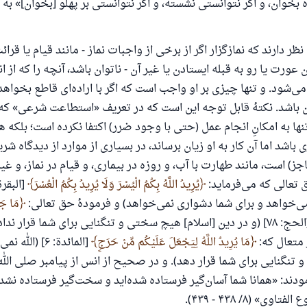
ه بخوان، و اگر نتوانستی نشسته، و اگر نتوانستی بر پهلو [بخوان]» به
نظر دارند که نمازگزار اگر از برخی از واجبات نماز - مانند قیام یا قرائ
ورت یا رو به قبله ایستادن یا غیر آن - ناتوان باشد، آنچه را که از 
ی‌شود. و تنها چیزی بر او واجب است که اگر با اراده‌ای قاطع بخواهد 
 باشد. نکتهٔ قابل توجه این است که در تعریف «استطاعت شرعی» که 
ها به امکانِ انجام عمل (حتی با وجود ضرر) اکتفا نکرده است؛ بلکه هر
ی باشد اما آن کار به او زیان برساند، در بسیاری از موارد از دیدگاه شر
) است، مانند طهارت با آب، و روزه در بیماری، و قیام در نماز، و غیر 
 تعالی که می‌فرماید:
يُرِيدُ اللَّهُ بِكُمُ الْيُسْرَ وَلَا يُرِيدُ بِكُمُ الْعُسْرَ
ی‌خواهد و برای شما دشواری نمی‌خواهد) و فرمودهٔ حق تعالی:
مَا جَ
[الحج: ۷۸] (و در دین [اسلام] هیچ سختی و تنگنایی برای شما قرار ند
 متعال که:
مَا يُرِيدُ اللَّهُ لِيَجْعَلَ عَلَيْكُم مِّنْ حَرَجٍ
[المائدة: ۶] (الل
تنگنایی برای شما قرار دهد). و در صحیح از انس از پیامبر صلی الل
دند: «همانا شما آسان‌گیر فرستاده شده‌اید و سخت‌گیر فرستاده نشده‌
» (۸/ ۴۳۸ - ۴۳۹).