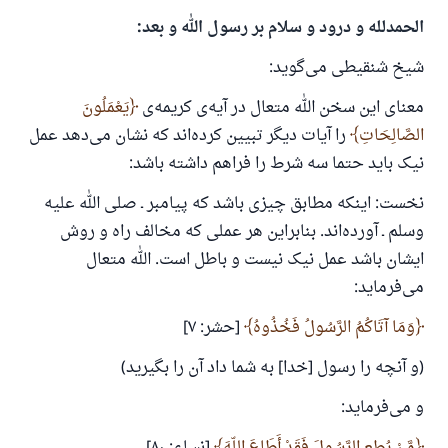
الحمدلله و درود و سلام بر رسول الله و بعد:
شیخ شنقیطی می‌گوید:
معنای این سخن الله متعال در آیه‌ی کریمه‌ی
يَعْمَلُونَ
الصَّالِحَاتِ
را آیات دیگر تبیین کرده‌اند که نشان می‌دهد عمل
نیک باید حتما سه شرط را فراهم داشته باشد:
نخست: اینکه مطابق چیزی باشد که پیامبر ـ صلی الله علیه
وسلم ـ آورده‌اند. بنابراین هر عملی که مخالف راه و روش
ایشان باشد عمل نیک نیست و باطل است. الله متعال
می‌فرماید:
وَمَا آتَاكُمُ الرَّسُولُ فَخُذُوهُ
[حشر: ۷]
(و آنچه را رسول [خدا] به شما داد آن را بگیرید)
و می‌فرماید: