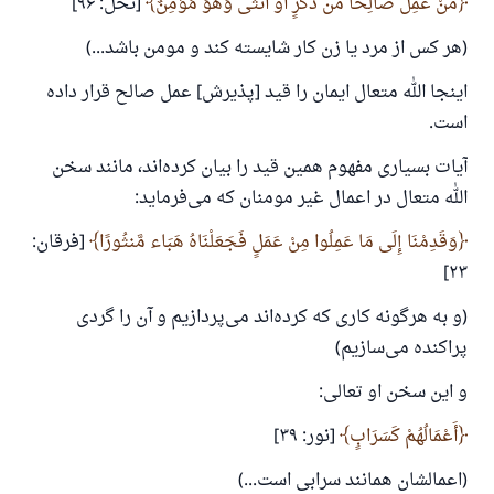
مَنْ عَمِلَ صَالِحًا مِّن ذَكَرٍ أَوْ أُنثَى وَهُوَ مُؤْمِنٌ
[نحل: ۹۶]
(هر کس از مرد یا زن کار شایسته کند و مومن باشد...)
اینجا الله متعال ایمان را قید [پذیرش] عمل صالح قرار داده
است.
آیات بسیاری مفهوم همین قید را بیان کرده‌اند، مانند سخن
الله متعال در اعمال غیر مومنان که می‌فرماید:
وَقَدِمْنَا إِلَى مَا عَمِلُوا مِنْ عَمَلٍ فَجَعَلْنَاهُ هَبَاء مَّنثُورًا
[فرقان:
۲۳]
(و به هرگونه کاری که کرده‌اند می‌پردازیم و آن را گردی
پراکنده می‌سازیم)
و این سخن او تعالی:
أَعْمَالُهُمْ كَسَرَابٍ
[نور: ۳۹]
(اعمالشان همانند سرابی است...)