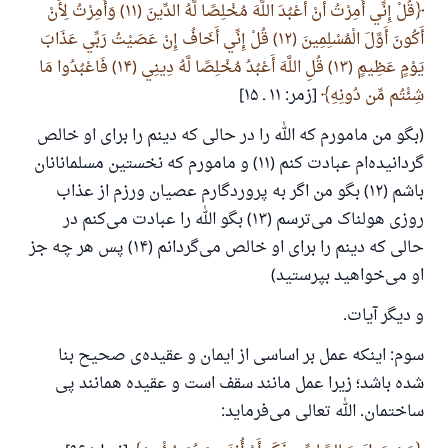
قُلْ إِنِّي أُمِرْتُ أَنْ أَعْبُدَ اللَّهَ مُخْلِصًا لَّهُ الدِّينَ (۱۱) وَأُمِرْتُ لِأَنْ
أَكُونَ أَوَّلَ الْمُسْلِمِينَ (۱۲) قُلْ إِنِّي أَخَافُ إِنْ عَصَيْتُ رَبِّي عَذَابَ
يَوْمٍ عَظِيمٍ (۱۳) قُلِ اللَّهَ أَعْبُدُ مُخْلِصًا لَّهُ دِينِي (۱۴) فَاعْبُدُوا مَا
شِئْتُم مِّن دُونِهِ
[زمر: ۱۱ ـ ۱۵]
پاسخ شمارهٔ ۱۱۰۸۴۵ یک زندگی زناشویی
را نجات داد.
(بگو من مامورم که الله را در حالی که دینم را برای او خالص
گردانیده‌ام عبادت کنم (۱۱) و مامورم که نخستین مسلمانانان
از پرسش تا پاسخ، کمک مالی شما «اسلام سوال و جواب» را
باشم (۱۲) بگو من اگر به پروردگارم عصیان ورزم از عذاب
یاری می‌دهد.
روزی هولناک می‌ترسم (۱۳) بگو الله را عبادت می‌کنم در
رسول الله صلی الله علیه وسلم می‌فرماید
حالی که دینم را برای او خالص می‌گردانم (۱۴) پس هر چه جز
آنکه به سوی خیری راهنمایی کند مانند پاداش انجام
او می‌خواهید بپرستید)
دهنده‌اش را خواهد داشت
و دیگر آیات.
(مسلم: ۱۸۹۳)
سوم: اینکه عمل بر اساسی از ایمان و عقیده‌ی صحیح بنا
شده باشد؛ زیرا عمل مانند سقف است و عقیده همانند پی
همکاری
ساختمان. الله تعالی می‌فرماید: