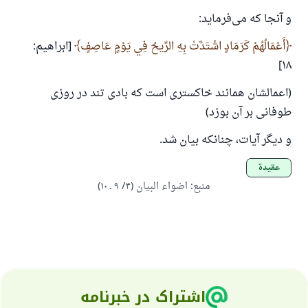
و آنجا که می‌فرماید:
أَعْمَالُهُمْ كَرَمَادٍ اشْتَدَّتْ بِهِ الرِّيحُ فِي يَوْمٍ عَاصِفٍ
[ابراهیم:
۱۸]
(اعمالشان همانند خاکستری است که بادی تند در روزی
طوفانی بر آن بوزد)
و دیگر آیات، چنانکه بیان شد.
عقيدة
منبع
:
اضواء البیان (۴/ ۹ ـ ۱۰)
اشتراک در خبرنامه