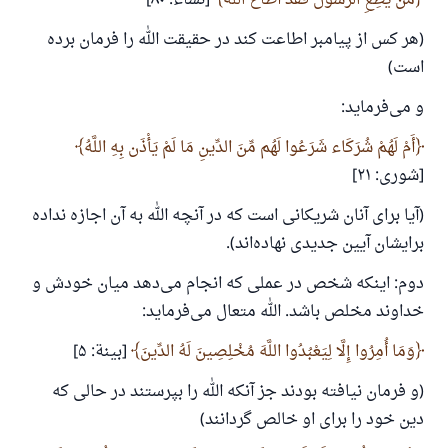
مَّنْ يُطِعِ الرَّسُولَ فَقَدْ أَطَاعَ اللّهَ
[نساء: ۸۰]
(هر کس از پیامبر اطاعت کند در حقیقت الله را فرمان برده
است)
و می‌فرماید:
أَمْ لَهُمْ شُرَكَاء شَرَعُوا لَهُم مِّنَ الدِّينِ مَا لَمْ يَأْذَن بِهِ اللَّهُ
[شوری: ۲۱]
(آیا برای آنان شریکانی است که در آنچه الله به آن اجازه نداده
برایشان آیین جدیدی نهاده‌اند).
دوم: اینکه شخص در عملی که انجام می‌دهد میان خودش و
خداوند مخلص باشد. الله متعال می‌فرماید:
وَمَا أُمِرُوا إِلَّا لِيَعْبُدُوا اللَّهَ مُخْلِصِينَ لَهُ الدِّينَ
[بینة: ۵]
(و فرمان نیافته بودند جز آنکه الله را بپرستند در حالی که
دین خود را برای او خالص گردانند)