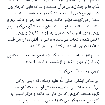
گفتیم: یا رسول الله، پل چیست؟ فرمود: «لیز است و لغزنده،
قُلاب‌ها و چنگال‌هایی بر آن هستند و شاخه‌هایی خاردار پهن
که بر آن تیغ‌هایی است خمیده، که در نجد هست و به آن
سَعدان می‌گویند. مؤمن مانند چشم به هم زدن و مانند برق و
مانند باد و مانند اسبان و مرکب‌های سریع از آن می‌گذرد، پس
برخی بدون آسیب نجات می‌یابند [و می‌گذرند] و برخی
زخمی شده و نجات می‌یابند و برخی در آتش دوزخ می‌افتند
تا آنکه آخرین آنان کشان کشان از آن می‌گذرد».
مسلم افزوده است: ابوسعید گفت: «به من رسیده است که پل
[صراط] از مو باریک‌تر و از شمشیر برنده‌تر است».
نووی ـ رحمه الله ـ می‌گوید:
این سخن ایشان ـ صلی الله علیه وسلم ـ که «پس [برخی]
بی‌آسیب نجات می‌یابند…» معنایش آن است که آنان سه
گروه هستند: گروهی که در امان می‌مانند و هرگز آسیبی به
آنان نمی‌رسد، و گروهی که زخم می‌بینند اما سپس رها