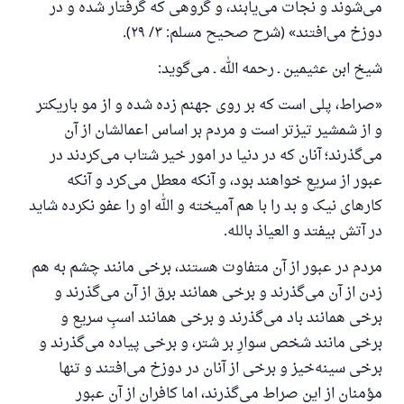
می‌شوند و نجات می‌یابند، و گروهی که گرفتار شده و در
پاسخ شمارهٔ ۱۱۰۸۴۵ یک زندگی زناشویی
دوزخ می‌افتند» (شرح صحیح مسلم: ۳/ ۲۹).
را نجات داد.
شیخ ابن عثیمین ـ رحمه الله ـ می‌گوید:
از پرسش تا پاسخ، کمک مالی شما «اسلام سوال و جواب» را
«صراط، پلی است که بر روی جهنم زده شده و از مو باریکتر
یاری می‌دهد.
و از شمشیر تیزتر است و مردم بر اساس اعمالشان از آن
رسول الله صلی الله علیه وسلم می‌فرماید
می‌گذرند؛ آنان که در دنیا در امور خیر شتاب می‌کردند در
آنکه به سوی خیری راهنمایی کند مانند پاداش انجام
دهنده‌اش را خواهد داشت
عبور از سریع خواهند بود، و آنکه معطل می‌کرد و آنکه
کارهای نیک و بد را با هم آمیخته و الله او را عفو نکرده شاید
(مسلم: ۱۸۹۳)
در آتش بیفتد و العیاذ بالله.
مردم در عبور از آن متفاوت هستند، برخی مانند چشم به هم
همکاری
زدن از آن می‌گذرند و برخی همانند برق از آن می‌گذرند و
برخی همانند باد می‌گذرند و برخی همانند اسبِ سریع و
برخی مانند شخص سوارِ بر شتر، و برخی پیاده می‌گذرند و
برخی سینه‌خیز و برخی از آنان در دوزخ می‌افتند و تنها
مؤمنان از این صراط می‌گذرند، اما کافران از آن عبور