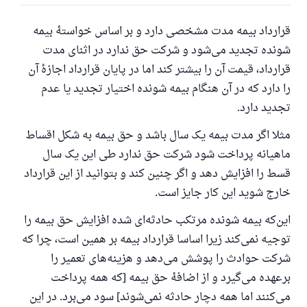
پاسخ شمارهٔ ۱۱۰۸۴۵ یک زندگی زناشویی
قرارداد بیمه مدت مشخصی دارد و بر اساس خواستهٔ بیمه
را نجات داد.
شونده تجدید می‌شود و شرکت حق ندارد در اثنای مدت
از پرسش تا پاسخ، کمک مالی شما «اسلام سوال و جواب» را
قرارداد، قیمت آن را بیشتر کند اما در پایان قرارداد اجازهٔ آن
یاری می‌دهد.
را دارد که در آن هنگام بیمه شونده اختیار تجدید یا عدم
رسول الله صلی الله علیه وسلم می‌فرماید
تجدید دارد.
آنکه به سوی خیری راهنمایی کند مانند پاداش انجام
دهنده‌اش را خواهد داشت
مثلا اگر مدت بیمه یک سال باشد و حق بیمه به شکل اقساط
ماهیانه پرداخت شود شرکت حق ندارد طی این یک سال
(مسلم: ۱۸۹۳)
قسط را افزایش دهد و اگر چنین کند و بتوانید از این قرارداد
خارج شوید این کار جایز است.
همکاری
این‌که بیمه شونده مرتکب حادثه‌ای شده افزایش حق بیمه را
توجیه نمی‌کند زیرا اساسا قرارداد بیمه بر همین است، چرا که
شرکت حوادث را پوشش می‌دهد و هزینه‌های تعمیر را
برعهده می‌گیرد و از اضافهٔ حق بیمه [که همه پرداخت
می‌کنند اما همه دچار حادثه نمی‌شوند] سود می‌برد. در این