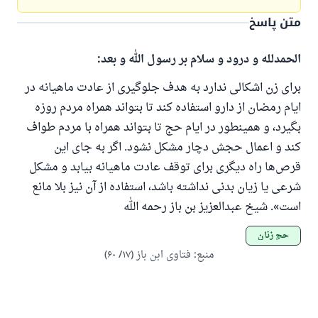
متن پاسخ
الحمدلله و درود و سلام بر رسول الله و بعد:
برای زن اشکالی ندارد به هدف جلوگیری از عادت ماهیانه در
پاسخ شمارهٔ ۱۱۰۸۴۵ یک زندگی زناشویی
ایام رمضان از دارو استفاده کند تا بتواند همراه مردم روزه
را نجات داد.
بگیرد، و همینطور در ایام حج تا بتواند همراه با مردم طواف
کند و اعمال حجش دچار مشکل نشود. اگر به جای این
از پرسش تا پاسخ، کمک مالی شما «اسلام سوال و جواب» را
قرص‌ها راه دیگری برای توقف عادت ماهیانه بیابد و مشکل
یاری می‌دهد.
شرعی یا زیان بدنی نداشته باشد، استفاده از آن نیز بلا مانع
رسول الله صلی الله علیه وسلم می‌فرماید
است». شیخ عبدالعزیز بن باز رحمه الله
آنکه به سوی خیری راهنمایی کند مانند پاداش انجام
دهنده‌اش را خواهد داشت
حج زنان
منبع
:
فتاوی ابن باز (۱۷/ ۶۰)
(مسلم: ۱۸۹۳)
همکاری