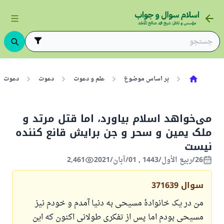
بر اساس موضوع
علم و دعوت
دعوت
دعوت غی
می‌خواهد اسلام بیاورد، اما قتل مرتد و
ملک یمین و سحر و جن برایش قانع کننده
نیست
26/ربيع الأول/1443 , 01/آبان/2021
2,461
سوال
371639
من در یک خانوادهٔ مسیحی به دنیا آمدم و خودم نیز
مسیحی بودم اما پس از تفکری طولانی اکنون که این