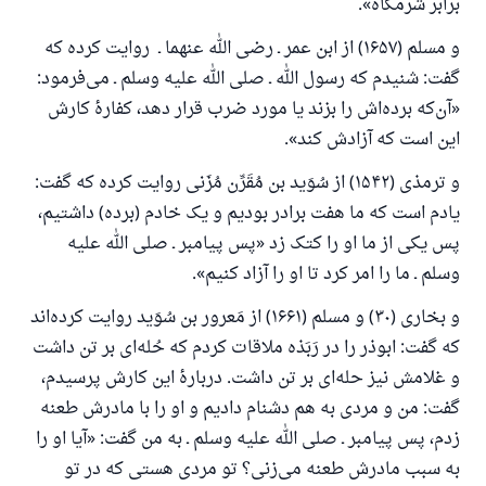
برابر شرمگاه».
و مسلم (۱۶۵۷) از ابن عمر ـ رضی الله عنهما ـ روایت کرده که
گفت: شنیدم که رسول الله ـ صلی الله علیه وسلم ـ می‌فرمود:
«آن‌که برده‌اش را بزند یا مورد ضرب قرار دهد، کفارهٔ کارش
این است که آزادش کند».
و ترمذی (۱۵۴۲) از سُوَید بن مُقَرِّن مُزَنی روایت کرده که گفت:
یادم است که ما هفت برادر بودیم و یک خادم (برده) داشتیم،
پس یکی از ما او را کتک زد «پس پیامبر ـ صلی الله علیه
وسلم ـ ما را امر کرد تا او را آزاد کنیم».
و بخاری (۳۰) و مسلم (۱۶۶۱) از مَعرور بن سُوَید روایت کرده‌اند
که گفت: ابوذر را در رَبَذه ملاقات کردم که حُله‌ای بر تن داشت
و غلامش نیز حله‌ای بر تن داشت. دربارهٔ این کارش پرسیدم،
گفت: من و مردی به هم دشنام دادیم و او را با مادرش طعنه
زدم، پس پیامبر ـ صلی الله علیه وسلم ـ به من گفت: «آیا او را
به سبب مادرش طعنه می‌زنی؟ تو مردی هستی که در تو