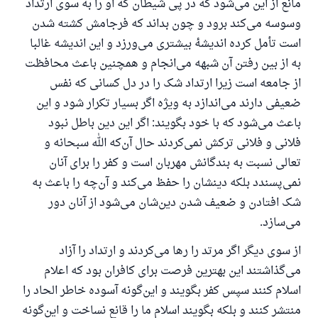
مانع از این می‌شود که در پی شیطان که او را به سوی ارتداد
پاسخ شمارهٔ ۱۱۰۸۴۵ یک زندگی زناشویی
وسوسه می‌کند برود و چون بداند که فرجامش کشته شدن
را نجات داد.
است تأمل کرده اندیشهٔ بیشتری می‌ورزد و این اندیشه غالبا
به از بین رفتن آن شبهه می‌انجام و همچنین باعث محافظت
از پرسش تا پاسخ، کمک مالی شما «اسلام سوال و جواب» را
از جامعه است زیرا ارتداد شک را در دل کسانی که نفس
یاری می‌دهد.
ضعیفی دارند می‌اندازد به ویژه اگر بسیار تکرار شود و این
رسول الله صلی الله علیه وسلم می‌فرماید
باعث می‌شود که با خود بگویند: اگر این دین باطل نبود
آنکه به سوی خیری راهنمایی کند مانند پاداش انجام
فلانی و فلانی ترکش نمی‌کردند حال آن‌که الله سبحانه و
دهنده‌اش را خواهد داشت
تعالی نسبت به بندگانش مهربان است و کفر را برای آنان
(مسلم: ۱۸۹۳)
نمی‌پسندد بلکه دینشان را حفظ می‌کند و آن‌چه را باعث به
شک افتادن و ضعیف شدن دین‌شان می‌شود از آنان دور
می‌سازد.
همکاری
از سوی دیگر اگر مرتد را رها می‌کردند و ارتداد را آزاد
می‌گذاشتند این بهترین فرصت برای کافران بود که اعلام
اسلام کنند سپس کفر بگویند و این‌گونه آسوده خاطر الحاد را
منتشر کنند و بلکه بگویند اسلام ما را قانع نساخت و این‌گونه