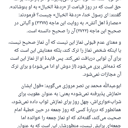
حق است که در روز قیامت از «ردغة الخبال» به او بنوشاند».
گفتند: ای رسول خدا، «ردغة الخبال» چیست؟ فرمودند:
«عصارهٔ اهل آتش». به روایت ابن ماجه (۳۳۷۷) و آلبانی در
صحیح ابن ماجه (۲۷۲۲) آن را صحیح دانسته است.
و معنای عدم قبولی نماز این نیست که آن نماز صحیح نیست،
یا اینکه شخص نماز را ترک کند، بلکه معنایش این است که
برای آن ثوابی دریافت نمی‌کند. پس فایدهٔ او از نماز این است
که ذمه‌اش بری می‌شود (از دوش او ادا می‌شود) و برای ترک
آن مجازات نمی‌شود.
ابوعبدالله محمد بن نصر مروزی می‌گوید: «قول ایشان
«نمازش پذیرفته نمی‌شود» یعنی: به عنوان عقوبت برای
شراب‌خواری‌اش، چهل روز برای نمازش ثواب داده نمی‌شود،
همانطور که دربارهٔ کسی که روز جمعه در حین خطبهٔ امام
صحبت می‌کند، گفته‌اند که او نماز جمعه را خوانده اما
جمعه‌ای برایش نیست، منظورشان این است که به عنوان