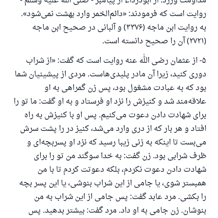
مداومت ورزد. از ابودرداء از پیامبر - صلی الله علیه وسلم -
روایت است که فرمودند: «دائم‌الخمر وارد بهشت نمی‌شود».
به روایت ابن ماجه (۳۳۷۶) و آلبانی در صحیح ابن ماجه
(۲۷۲۱) آن را صحیح دانسته است.
۵- از عثمان رضی الله عنه روایت است که گفت: «از شراب
دوری کنید، زیرا آن مادر پلیدی‌هاست. مردی از پیشینیان شما
بود که به عبادت مشغول بود، پس زن گمراهی به او
علاقه‌مند شد و کنیزش را نزد او فرستاد و به او گفت: ما تو را
برای شهادت دادن دعوت می‌کنیم. پس او با کنیزش به راه
افتاد و هر بار که از دری وارد می‌شد، کنیز در را پشت سرش
می‌بست تا اینکه به زنی زیبا رسید که نزد او پسربچه‌ای و
ظرف شرابی بود. زن گفت: به خدا سوگند من تو را برای
شهادت دادن دعوت نکردم، بلکه دعوتت کردم تا با من
همبستر شوی، یا جامی از این شراب بنوشی، یا این پسر بچه
را بکشی. مرد عابد گفت: پس جامی از این شراب به من
بنوشان. زن جامی به او داد. مرد گفت: بیشتر بدهید. پس