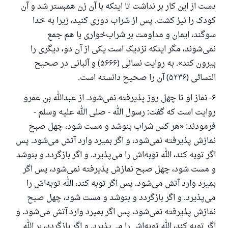
دست از این کار بر نداشت تا اینکه با آن زن همبستر شد و آن
پاسخ شمارهٔ ۱۱۰۸۴۵ یک زندگی زناشویی
کودک را نیز کشت. پس از شراب دوری کنید، زیرا به خدا
را نجات داد.
سوگند، ایمان و مداومت بر شراب‌خواری با هم جمع
نمی‌شوند، مگر اینکه نزدیک است یکی از آن دو، دیگری را
از پرسش تا پاسخ، کمک مالی شما «اسلام سوال و جواب» را
یاری می‌دهد.
بیرون کند». به روایت نسائی (۵۶۶۶) و آلبانی در صحیح
النسائی (۵۲۳۶) آن را صحیح دانسته است.
رسول الله صلی الله علیه وسلم می‌فرماید
آنکه به سوی خیری راهنمایی کند مانند پاداش انجام
۶- نماز او تا چهل روز پذیرفته نمی‌شود. از عبدالله بن عمرو
دهنده‌اش را خواهد داشت
روایت است که گفت: رسول الله - صلی الله علیه وسلم -
(مسلم: ۱۸۹۳)
فرمودند: «هر کس شراب بنوشد و مست شود، چهل صبح
نمازش پذیرفته نمی‌شود، و اگر بمیرد وارد آتش می‌شود. پس
اگر توبه کند، الله توبه‌اش را می‌پذیرد. و اگر بازگردد و بنوشد
همکاری
و مست شود، چهل صبح نمازش پذیرفته نمی‌شود، پس اگر
بمیرد وارد آتش می‌شود. پس اگر توبه کند، الله توبه‌اش را
می‌پذیرد. و اگر بازگردد و بنوشد و مست شود، چهل صبح
نمازش پذیرفته نمی‌شود، پس اگر بمیرد وارد آتش می‌شود. و
اگر توبه کند، الله توبه‌اش را می‌پذیرد. و اگر بازگردد، بر الله