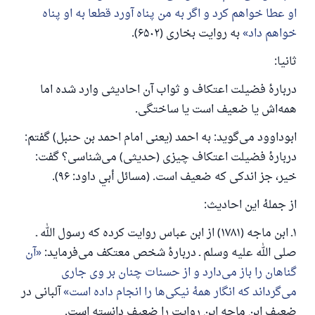
او عطا خواهم کرد و اگر به من پناه آورد قطعا به او پناه
خواهم داد
به روایت بخاری (۶۵۰۲).
ثانیا:
دربارهٔ فضیلت اعتکاف و ثواب آن احادیثی وارد شده اما
همه‌اش یا ضعیف است یا ساختگی.
ابوداوود می‌گوید: به احمد (یعنی امام احمد بن حنبل) گفتم:
دربارهٔ فضیلت اعتکاف چیزی (حدیثی) می‌شناسی؟ گفت:
خیر، جز اندکی که ضعیف است. (مسائل أبي داود: ۹۶).
از جملهٔ این احادیث:
۱ـ ابن ماجه (۱۷۸۱) از ابن عباس روایت کرده که رسول الله ـ
پاسخ شمارهٔ ۱۱۰۸۴۵ یک زندگی زناشویی
صلی الله علیه وسلم ـ دربارهٔ شخص معتکف می‌فرماید:
آن
را نجات داد.
گناهان را باز می‌دارد و از حسنات چنان بر وی جاری
می‌گرداند که انگار همهٔ نیکی‌ها را انجام داده است
آلبانی در
از پرسش تا پاسخ، کمک مالی شما «اسلام سوال و جواب» را
ضعیف ابن ماجه این روایت را ضعیف دانسته است.