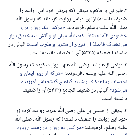
یاری می‌دهد.
۲ـ طبرانی و حاکم و بیهقی (که بیهقی خود این روایت را
رسول الله صلی الله علیه وسلم می‌فرماید
آنکه به سوی خیری راهنمایی کند مانند پاداش انجام
ضعیف دانسته) از ابن عباس روایت کرده‌اند که رسول الله ـ
دهنده‌اش را خواهد داشت
صلی الله علیه وسلم ـ فرمودند:
هرکس یک روز را برای
(مسلم: ۱۸۹۳)
خشنودی الله اعتکاف کند، الله میان او و آتش سه خندق قرار
می‌دهد که فاصلهٔ آن دورتر از مشرق و مغرب است
آلبانی در
سلسلة الضعیفة (۵۳۴۵) آن را ضعیف دانسته است.
همکاری
۳ـ دیلمی از عایشه ـ رضی الله عنها ـ روایت کرده که رسول الله
ـ صلی الله علیه وسلم ـ فرمودند:
هر که از روی ایمان و
احتساب به اعتکاف بنشیند گناهان گذشته‌اش آمرزیده
می‌شود
آلبانی در ضعیف الجامع (۵۴۴۲) آن را ضعیف
دانسته است.
۴ـ بیهقی از حسین بن علی رضی الله عنهما روایت کرده (و
خود این روایت را ضعیف دانسته) که رسول الله ـ صلی الله
علیه وسلم ـ فرمودند:
هر کس ده روز را در رمضان روزه