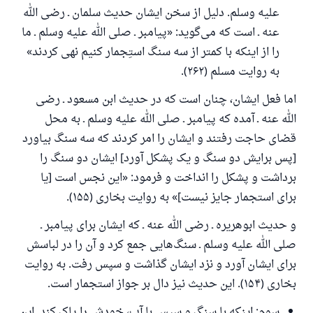
علیه وسلم. دلیل از سخن ایشان حدیث سلمان ـ رضی الله
پاسخ شمارهٔ ۱۱۰۸۴۵ یک زندگی زناشویی
عنه ـ است که می‌گوید: «پیامبر ـ صلی الله علیه وسلم ـ ما
را نجات داد.
را از اینکه با کمتر از سه سنگ استِجمار کنیم نهی کردند»
به روایت مسلم (۲۶۲).
از پرسش تا پاسخ، کمک مالی شما «اسلام سوال و جواب» را
یاری می‌دهد.
اما فعل ایشان، چنان است که در حدیث ابن مسعود ـ رضی
رسول الله صلی الله علیه وسلم می‌فرماید
الله عنه ـ آمده که پیامبر ـ صلی الله علیه وسلم ـ به محل
آنکه به سوی خیری راهنمایی کند مانند پاداش انجام
قضای حاجت رفتند و ایشان را امر کردند که سه سنگ بیاورد
دهنده‌اش را خواهد داشت
[پس برایش دو سنگ و یک پشکل آورد] ایشان دو سنگ را
(مسلم: ۱۸۹۳)
برداشت و پشکل را انداخت و فرمود: «این نجس است [یا
برای استجمار جایز نیست]» به روایت بخاری (۱۵۵).
همکاری
و حدیث ابوهریره ـ رضی الله عنه ـ که ایشان برای پیامبر ـ
صلی الله علیه وسلم ـ سنگ‌هایی جمع کرد و آن را در لباسش
برای ایشان آورد و نزد ایشان گذاشت و سپس رفت. به روایت
بخاری (۱۵۴). این حدیث نیز دال بر جواز استجمار است.
سوم: اینکه با سنگ و سپس با آب، خودش را پاک کند. این