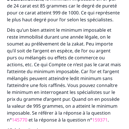
de 24 carat est 85 grammes car le degré de pureté
pour ce carat atteint 999 de 1000. Ce qui représente
le plus haut degré pour l’or selon les spécialistes.
Dès qu’un bien atteint le minimum imposable et
reste immobilisé durant une année légale, on le
soumet au prélèvement de la zakat. Peu importe
qu’il soit de l’argent en espèce, de l’or ou argent
Faites une différence dans la vie de
purs ou mélangés ou effets de commerce ou
actions, etc. Ce qui Compte ce n’est pas le carat mais
millions de personnes grâce à votre
l’atteinte du minimum imposable. Car l’or et l’argent
contribution
mélangés peuvent atteindre ledit minimum sans
l’atteindre une fois raffinés. Vous pouvez connaître
Aidez nous à apporter des réponses.
le minimum en interrogeant les spécialistes sur le
prix du gramme d’argent pur. Quand on en possède
Le Messager d'Allah (Paix sur lui) a dit:
la valeur de 995 grammes, on a atteint le minimum
"Celui qui indique une bonne action obtient la
même récompense que celui qui le fait."
imposable. Se référer à la réponse à la question
n°
145770
et la réponse à la question n°
159371
.
(MOUSLIM 1893)