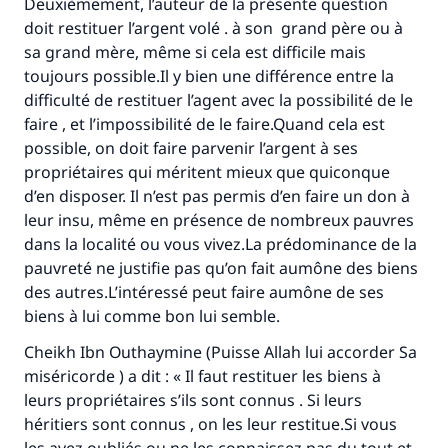
Deuxièmement, l’auteur de la présente question
doit restituer l’argent volé . à son grand père ou à
sa grand mère, même si cela est difficile mais
toujours possible.Il y bien une différence entre la
difficulté de restituer l’agent avec la possibilité de le
faire , et l’impossibilité de le faire.Quand cela est
possible, on doit faire parvenir l’argent à ses
propriétaires qui méritent mieux que quiconque
d’en disposer. Il n’est pas permis d’en faire un don à
leur insu, même en présence de nombreux pauvres
dans la localité ou vous vivez.La prédominance de la
pauvreté ne justifie pas qu’on fait aumône des biens
des autres.L’intéressé peut faire aumône de ses
biens à lui comme bon lui semble.
Cheikh Ibn Outhaymine (Puisse Allah lui accorder Sa
Faites une différence dans la vie de
miséricorde ) a dit : « Il faut restituer les biens à
millions de personnes grâce à votre
leurs propriétaires s’ils sont connus . Si leurs
héritiers sont connus , on les leur restitue.Si vous
contribution