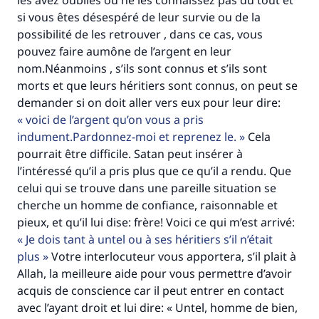
les avez oubliés ou ne les connaissez pas du tout et
si vous êtes désespéré de leur survie ou de la
Aidez nous à apporter des réponses.
possibilité de les retrouver , dans ce cas, vous
Le Messager d'Allah (Paix sur lui) a dit:
pouvez faire aumône de l’argent en leur
"Celui qui indique une bonne action obtient la
nom.Néanmoins , s’ils sont connus et s’ils sont
même récompense que celui qui le fait."
morts et que leurs héritiers sont connus, on peut se
(MOUSLIM 1893)
demander si on doit aller vers eux pour leur dire:
voici de l’argent qu’on vous a pris
indument.Pardonnez-moi et reprenez le.
Cela
pourrait être difficile. Satan peut insérer à
Soutenez IslamQA
l’intéressé qu’il a pris plus que ce qu’il a rendu. Que
celui qui se trouve dans une pareille situation se
cherche un homme de confiance, raisonnable et
pieux, et qu’il lui dise: frère! Voici ce qui m’est arrivé:
Je dois tant à untel ou à ses héritiers s’il n’était
plus
Votre interlocuteur vous apportera, s’il plait à
Allah, la meilleure aide pour vous permettre d’avoir
acquis de conscience car il peut entrer en contact
avec l’ayant droit et lui dire: « Untel, homme de bien,