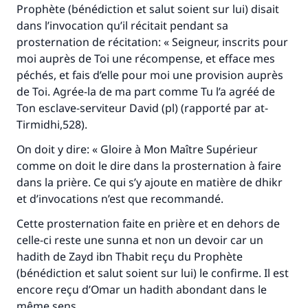
Proph
è
te (b
é
n
é
diction et salut soient sur lui) disait
"Celui qui indique une bonne action obtient la
dans l
’
invocation qu
’
il r
é
citait pendant sa
même récompense que celui qui le fait."
prosternation de r
é
citation:
«
Seigneur, inscrits pour
(MOUSLIM 1893)
moi aupr
è
s de Toi une r
é
compense, et efface mes
p
é
ch
é
s, et fais d
’
elle pour moi une provision aupr
è
s
de Toi. Agr
é
e-la de ma part comme Tu l
’
a agr
éé
de
Soutenez IslamQA
Ton esclave-serviteur David (pl) (rapport
é
par at-
Tirmidhi,528).
On doit y dire:
«
Gloire
à
Mon Ma
î
tre Sup
é
rieur
comme on doit le dire dans la prosternation
à
faire
dans la pri
è
re. Ce qui s
’
y ajoute en mati
è
re de dhikr
et d
’
invocations n
’
est que recommand
é
.
Cette prosternation faite en pri
è
re et en dehors de
celle-ci reste une sunna et non un devoir car un
hadith de Zayd ibn Thabit re
ç
u du Proph
è
te
(b
é
n
é
diction et salut soient sur lui) le confirme. Il est
encore re
ç
u d
’
Omar un hadith abondant dans le
m
ê
me sens.