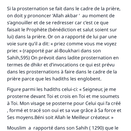
Si la prosternation se fait dans le cadre de la pri
è
re,
on doit y prononcer
‘
Allah akbar
‘
au moment de
s
’
agnouiller et de se redresser car c
’
est ce que
faisait le Proph
è
te (b
é
n
é
diction et salut soient sur
lui) dans la pri
è
re. Or on a rapport
é
de lui par une
voie sure qu
’
il a dit:
«
priez comme vous me voyez
prier.
»
(rapport
é
par al-Boukhari dans son
Sahih
,595) On pr
é
voit dans ladite prosternation en
termes de dhikr et d
’
invocations ce qui est pr
é
vu
dans les prosternations
à
faire dans le cadre de la
pri
è
re parce que les hadiths les englobent.
Faites une différence dans la vie de
Figure parmi les hadiths celui-ci:
«
Seigneur, je me
prosterne devant Toi et crois en Toi et me soumets
millions de personnes grâce à votre
à
Toi. Mon visage se posterne pour Celui qui l
’
a cr
éé
contribution
, form
é
et trac
é
son ou
ï
et sa vue gr
â
ce
à
Sa force et
Ses moyens.B
é
ni soit Allah le Meilleur cr
é
ateur.
»
Aidez nous à apporter des réponses.
Mouslim a rapport
é
dans son
Sahih
( 1290) que le
Le Messager d'Allah (Paix sur lui) a dit: