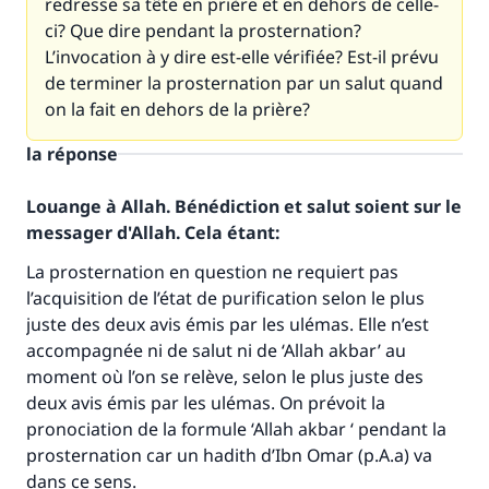
redresse sa tête en prière et en dehors de celle-
ci? Que dire pendant la prosternation?
L’invocation à y dire est-elle vérifiée? Est-il prévu
de terminer la prosternation par un salut quand
on la fait en dehors de la prière?
la réponse
Louange à Allah. Bénédiction et salut soient sur le
messager d'Allah. Cela étant:
La prosternation en question ne requiert pas
l
’
acquisition de l
’é
tat de purification selon le plus
juste des deux avis
é
mis par les ul
é
mas. Elle n
’
est
accompagn
é
e ni de salut ni de
‘
Allah akbar
’
au
moment o
ù
l
’
on se rel
è
ve, selon le plus juste des
deux avis
é
mis par les ul
é
mas. On pr
é
voit la
pronociation de la formule
‘
Allah akbar
‘
pendant la
prosternation car un hadith d
’
Ibn Omar (p.A.a) va
dans ce sens.