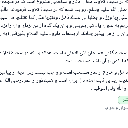
که در سجدهٔ تلاوت همان اذکار و دعاهایی مشروع است که در سجدهٔ 
(مسلم: ۱۸۹۳)
صلی الله علیه وسلم ـ روایت شده که در سجدهٔ تلاوت فرمودند: «اللَّهمَّ 
ِّي بِها وزرًا، واجعَلها لي عندَكَ ذُخرًا، وتقبَّلها منِّي كما تقبَّلتَها من عبدِك
ایم به عنوان پاداشی بنویس و با آن یک گناه از من بزدای و آن را نزد 
همکاری
آن را از من بپذیر چنانکه از بنده‌ات داوود علیه السلام پذیرفتی) به
جده گفتن «سبحانَ رَبّیَ الأعلی» است، همانطور که در سجدهٔ نماز 
که افزون بر آن باشد مستحب است.
اخل و خارج از نماز مستحب است و واجب نیست زیرا آنچه از پیامبر ـ
دیث زید بن ثابت آمده دال بر آن است و همینطور از عمر ـ رضی الله عن
 الله ولی التوفیق.
شکر
سوال و جواب