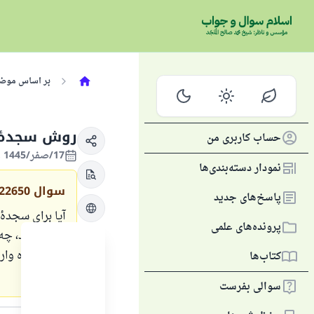
بر اساس موض
روش سجدهٔ 
حساب کاربری من
17/صفر/1445 , 02/شهریور/2023
نمودار دسته‌بندی‌ها
سوال
22650
پاسخ‌های جدید
آیا برای سجدهٔ
پرونده‌های علمی
اکبر بگوید، چه
در این باره و
کتاب‌ها
بگویید؟
سوالی بفرست
متن پاسخ