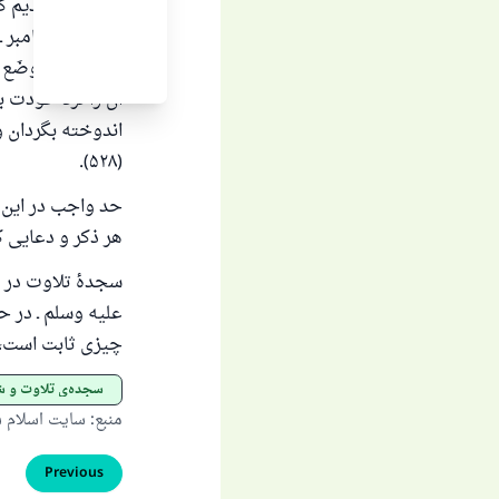
قبلا بیان کردیم 
است و از پیامبر ـ 
عندَكَ أجرًا، وضَع عن
آن را نزد خودت بر
اندوخته بگردان و 
(۵۲۸).
حد واجب در این س
هر ذکر و دعایی 
سجدهٔ تلاوت در د
علیه وسلم ـ در ح
چیزی ثابت است، و
سجده‌ی تلاوت و 
منبع
:
سایت اسلام 
Previous