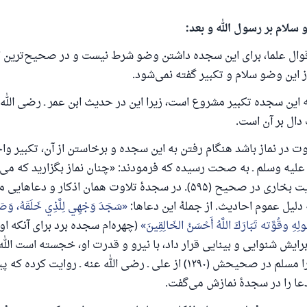
 سلام بر رسول الله و بعد:
وال علما، برای این سجده داشتن وضو شرط نیست و در صحیح‌ترین اق
 این وضو سلام و تکبیر گفته نمی‌شود.
ه این سجده تکبیر مشروع است، زیرا این در حدیث ابن عمر ـ رضی الله 
دال بر آن است.
اوت در نماز باشد هنگام رفتن به این سجده و برخاستن از آن، تکبیر وا
ه علیه وسلم ـ به صحت رسیده که فرمودند: «چنان نماز بگزارید که می‌ب
می‌گزارم» به روایت بخاری در صحیح (۵۹۵). در سجدهٔ تلاوت همان اذکار 
 یک زندگی زناشویی را نجات داد.
 دلیل عموم احادیث. از جملهٔ این دعاها:
سَجَدَ وَجْهِي لِلَّذِي خَلَقَهُ، وَصَو
لِهِ وقُوَّته تَبَارَكَ اللَّهُ أَحْسَنُ الخَالِقِينَ
(چهره‌ام سجده برد برای آنکه او 
ش تا پاسخ، کمک مالی شما «اسلام سوال و جواب» را یاری می
ایش شنوایی و بینایی قرار داد، با نیرو و قدرت او، خجسته است الله
آفریدگاران). این را مسلم در صحیحش (۱۲۹۰) از علی ـ رضی الله عنه ـ روایت 
رسول الله صلی الله علیه وسلم می‌فرماید
که به سوی خیری راهنمایی کند مانند پاداش انجام دهنده‌اش را خواه
دعا را در سجدهٔ نمازش می‌گفت.
داشت