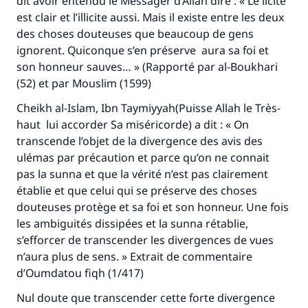
dit avoir entendu le Messager d’Allah dire : « Le licite
est clair et l’illicite aussi. Mais il existe entre les deux
des choses douteuses que beaucoup de gens
ignorent. Quiconque s’en préserve aura sa foi et
son honneur sauves… » (Rapporté par al-Boukhari
(52) et par Mouslim (1599)
Cheikh al-Islam, Ibn Taymiyyah(Puisse Allah le Très-
haut lui accorder Sa miséricorde) a dit : « On
Faites une différence dans la vie de
transcende l’objet de la divergence des avis des
ulémas par précaution et parce qu’on ne connait
millions de personnes grâce à votre
pas la sunna et que la vérité n’est pas clairement
contribution
établie et que celui qui se préserve des choses
douteuses protège et sa foi et son honneur. Une fois
Aidez nous à apporter des réponses.
les ambiguités dissipées et la sunna rétablie,
s’efforcer de transcender les divergences de vues
Le Messager d'Allah (Paix sur lui) a dit:
n’aura plus de sens. » Extrait de commentaire
"Celui qui indique une bonne action obtient la
même récompense que celui qui le fait."
d’
Oumdatou fiqh
(1/417)
(MOUSLIM 1893)
Nul doute que transcender cette forte divergence