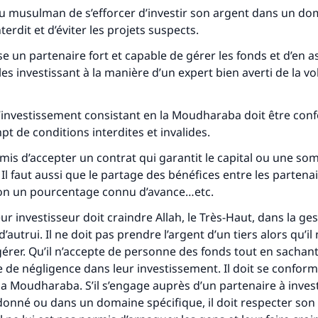
 au musulman de s’efforcer d’investir son argent dans un dom
nterdit et d’éviter les projets suspects.
sse un partenaire fort et capable de gérer les fonds et d’en a
es investissant à la manière d’un expert bien averti de la vol
d’investissement consistant en la
Moudharaba
doit être con
pt de conditions interdites et invalides.
ermis d’accepter un contrat qui garantit le capital ou une s
Il faut aussi que le partage des bénéfices entre les partenai
on un pourcentage connu d’avance…etc.
ur investisseur doit craindre Allah, le Très-Haut, dans la ge
d’autrui. Il ne doit pas prendre l’argent d’un tiers alors qu’il 
gérer. Qu’il n’accepte de personne des fonds tout en sachant 
e de négligence dans leur investissement. Il doit se confor
la
Moudharaba
. S’il s’engage auprès d’un partenaire à inves
onné ou dans un domaine spécifique, il doit respecter son