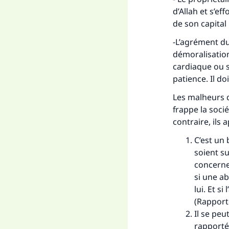
d’Allah et s’ef
de son capital
-L’agrément du
démoralisation
cardiaque ou s
patience. Il do
Les malheurs q
frappe la soci
contraire, ils 
C’est un 
soient su
concerne 
si une ab
lui. Et si
(Rapport
Il se peu
rapporté 