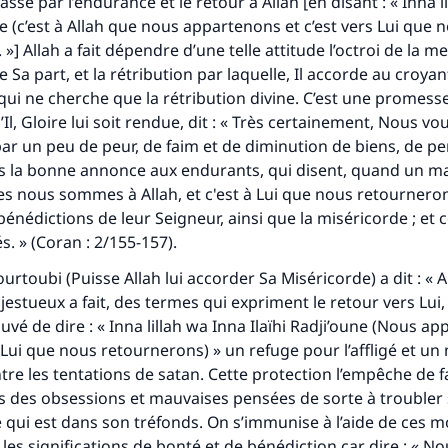
passe par l’endurance et le retour à Allah [en disant : « Inna l
lui qui indique une bonne action obtient la même récomp
que celui qui le fait."
ne (c’est à Allah que nous appartenons et c’est vers Lui que 
»] Allah a fait dépendre d’une telle attitude l’octroi de la me
(MOUSLIM 1893)
Sa part, et la rétribution par laquelle, Il accorde au croyan
qui ne cherche que la rétribution divine. C’est une promesse 
Il, Gloire lui soit rendue, dit : « Très certainement, Nous vo
Soutenez IslamQA
r un peu de peur, de faim et de diminution de biens, de p
fais la bonne annonce aux endurants, qui disent, quand un m
rtes nous sommes à Allah, et c'est à Lui que nous retourneron
bénédictions de leur Seigneur, ainsi que la miséricorde ; et 
s. » (Coran : 2/155-157).
urtoubi (Puisse Allah lui accorder Sa Miséricorde) a dit : « Al
estueux a fait, des termes qui expriment le retour vers Lui, 
ouvé de dire : «
Inna lillah wa Inna Ilaïhi Radji’oune
(Nous app
 à Lui que nous retournerons) » un refuge pour l’affligé et u
tre les tentations de satan. Cette protection l’empêche de f
s des obsessions et mauvaises pensées de sorte à troubler
e qui est dans son tréfonds. On s’immunise à l’aide de ces m
 les significations de bonté et de bénédiction car dire : « N