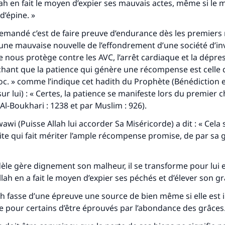
h en fait le moyen d’expier ses mauvais actes, même si le m
d’épine. »
demandé c’est de faire preuve d’endurance dès les premier
’une mauvaise nouvelle de l’effondrement d’une société d’i
ce nous protège contre les AVC, l’arrêt cardiaque et la dépre
hant que la patience qui génère une récompense est celle q
c. » comme l’indique cet hadith du Prophète (Bénédiction e
sur lui) : « Certes, la patience se manifeste lors du premier c
Al-Boukhari : 1238 et par Muslim : 926).
i (Puisse Allah lui accorder Sa Miséricorde) a dit : « Cela s
ite qui fait mériter l’ample récompense promise, de par sa
dèle gère dignement son malheur, il se transforme pour lui 
lah en a fait le moyen d’expier ses péchés et d’élever son g
llah fasse d’une épreuve une source de bien même si elle es
e pour certains d’être éprouvés par l’abondance des grâces