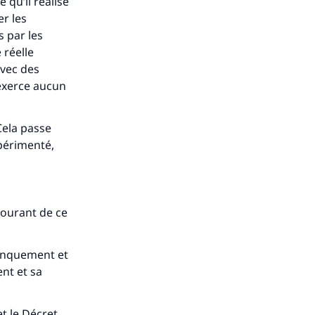
 qu’il réalise
er les
s par les
 réelle
avec des
exerce aucun
Cela passe
xpérimenté,
courant de ce
manquement et
nt et sa
et le Décret