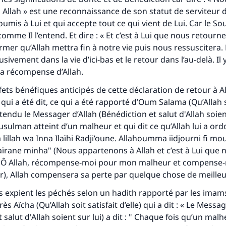
Allah » est une reconnaissance de son statut de serviteur d
umis à Lui et qui accepte tout ce qui vient de Lui. Car le So
mme Il l’entend. Et dire : « Et c’est à Lui que nous retourne
irmer qu’Allah mettra fin à notre vie puis nous ressuscitera
lusivement dans la vie d’ici-bas et le retour dans l’au-delà. Il
a récompense d’Allah.
fets bénéfiques anticipés de cette déclaration de retour à Al
 qui a été dit, ce qui a été rapporté d’Oum Salama (Qu’Allah s
i entendu le Messager d’Allah (Bénédiction et salut d'Allah soien
musulman atteint d’un malheur et qui dit ce qu’Allah lui a ord
 lillah wa Inna Ilaïhi Radji’oune. Allahoumma iïdjourni fi mo
aïrane minha
" (Nous appartenons à Allah et c’est à Lui que 
 Ô Allah, récompense-moi pour mon malheur et compense-
ur), Allah compensera sa perte par quelque chose de meilleur
s expient les péchés selon un hadith rapporté par les imam
ès Aïcha (Qu’Allah soit satisfait d’elle) qui a dit : « Le Messag
 salut d'Allah soient sur lui) a dit : " Chaque fois qu’un mal