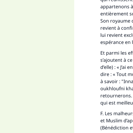
appartenons à 
entièrement so
Son royaume co
revient à conf
lui revient exc
espérance en l
Et parmi les ef
s’ajoutent à ce
d’elle) : « J’a
dire : « Tout 
à savoir : "
Inna
oukhloufni kh
retournerons.
qui est meille
F. Les malheur
et Muslim d’apr
(Bénédiction et