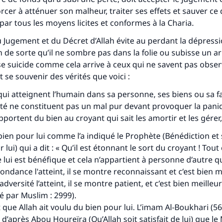
forcer à atténuer son malheur, traiter ses effets et sauver ce 
 par tous les moyens licites et conformes à la Charia.
 Jugement et du Décret d’Allah évite au perdant la dépressi
 de sorte qu’il ne sombre pas dans la folie ou subisse un ar
e suicide comme cela arrive à ceux qui ne savent pas obser
it se souvenir des vérités que voici :
ui atteignent l’humain dans sa personne, ses biens ou sa f
été ne constituent pas un mal pur devant provoquer la pani
apportent du bien au croyant qui sait les amortir et les gérer,
bien pour lui comme l’a indiqué le Prophète (Bénédiction et 
r lui) qui a dit : « Qu’il est étonnant le sort du croyant ! Tout 
lui est bénéfique et cela n’appartient à personne d’autre qu
ondance l'atteint, il se montre reconnaissant et c’est bien 
 l’adversité l’atteint, il se montre patient, et c’est bien meilleur
é par Muslim : 2999).
t que Allah ait voulu du bien pour lui. L’imam Al-Boukhari (56
d’après Abou Houreïra (Qu’Allah soit satisfait de lui) que l