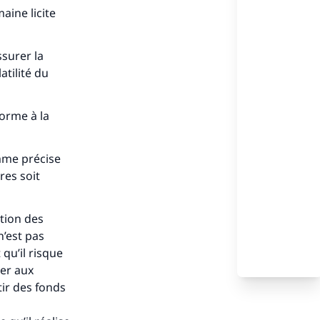
aine licite
ssurer la
atilité du
forme à la
omme précise
res soit
stion des
n’est pas
qu’il risque
mer aux
tir des fonds