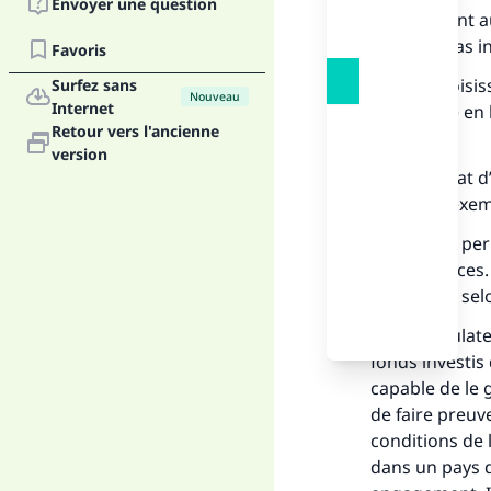
Envoyer une question
1. Il convient
qui n’est pas i
Favoris
2. Qu’il choisi
Surfez sans
Nouveau
Internet
croissance en l
Retour vers l'ancienne
marché.
version
3. Le contrat 
Charia et exem
Il n’est pas p
des bénéfices. 
déterminé sel
4. Le spéculate
fonds investis 
capable de le 
de faire preuv
conditions de 
dans un pays d