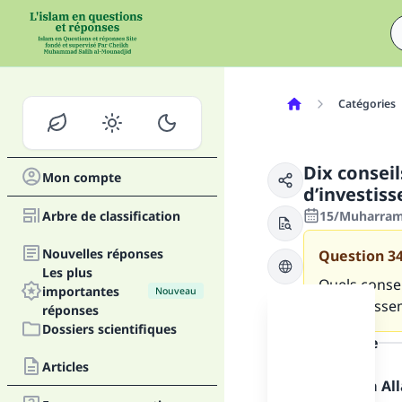
Catégories
Dix conseil
Mon compte
d’investis
Arbre de classification
15/Muharram/
Nouvelles réponses
Question
3
Les plus
Quels consei
importantes
Nouveau
d’investisse
réponses
Dossiers scientifiques
la réponse
Articles
Louange à Alla