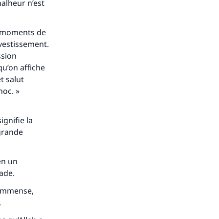
alheur n’est
s moments de
nvestissement.
ssion
u’on affiche
t salut
hoc. »
ignifie la
 grande
en un
rade.
t immense,
.