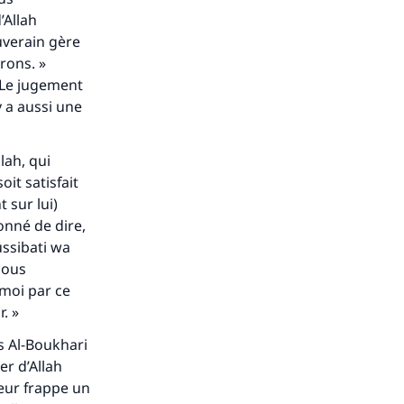
’Allah
uverain gère
rons. »
. Le jugement
 y a aussi une
lah, qui
oit satisfait
t sur lui)
onné de dire,
ussibati wa
nous
moi par ce
. »
s Al-Boukhari
er d’Allah
heur frappe un