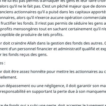
ne lui est pas permis d’arnaquer les gens et leur faire croire
alors qu’il ne le fait pas. C’est un pêché majeur que de donn
anciens actionnaires qu’il a puisé dans les capitaux apporté
nnaires, alors qu’il n’exerce aucune opération commerciale
fructifier les fonds. Il n’est pas permis de séduire les gens 
profits mensongères tout en sachant certainement qu’il n’
ptible de produire de tels profits.
eur doit craindre Allah dans la gestion des fonds des autres. 
ment d’un personnel financier et administratif qualifié et e
er les fonds reçus des gens.
es
:
r doit être assez honnête pour mettre les actionnaires au 
éellement.
s un dépassement ou une négligence, il doit garantir son 
 responsabilité en supportant la perte due à son manqueme
ire de fonds qui a subi une perte, doit accepter le Jugement 