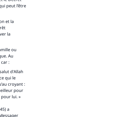
qui peut l’être
on et la
rêt
ver la
amille ou
que. Au
 car :
salut d'Allah
ce qui le
’au croyant :
meilleur pour
 pour lui. »
45) a
e Messager