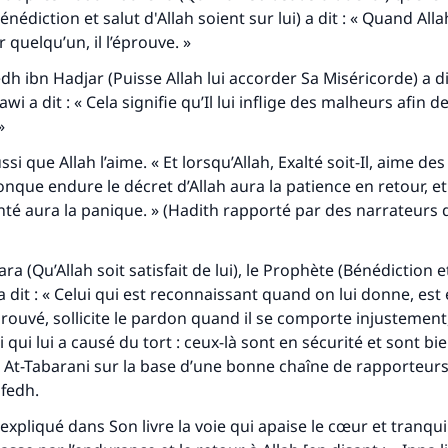
Bénédiction et salut d'Allah soient sur lui) a dit : « Quand All
 quelqu’un, il l’éprouve. »
dh ibn Hadjar (Puisse Allah lui accorder Sa Miséricorde) a di
wi a dit : « Cela signifie qu’Il lui inflige des malheurs afin de
»
si que Allah l’aime. « Et lorsqu’Allah, Exalté soit-Il, aime des 
nque endure le décret d’Allah aura la patience en retour, e
té aura la panique. » (Hadith rapporté par des narrateurs 
a (Qu’Allah soit satisfait de lui), le Prophète (Bénédiction et
 a dit : « Celui qui est reconnaissant quand on lui donne, es
tes une différence dans la vie de million
prouvé, sollicite le pardon quand il se comporte injustement,
personnes grâce à votre contribution
qui lui a causé du tort : ceux-là sont en sécurité et sont bi
At-Tabarani sur la base d’une bonne chaîne de rapporteurs.
Aidez nous à apporter des réponses.
fedh.
 expliqué dans Son livre la voie qui apaise le cœur et tranquil
Le Messager d'Allah (Paix sur lui) a dit: