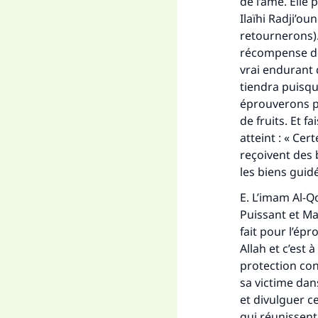
de l’âme. Elle 
"Ce
Ilaïhi Radji’ou
retournerons). 
récompense de 
vrai endurant 
tiendra puisqu’
éprouverons pa
de fruits. Et 
atteint : « Ce
reçoivent des 
les biens guidé
E. L’imam Al-Qo
Puissant et Maj
fait pour l’épr
Allah et c’est
protection con
sa victime dan
et divulguer c
qui réunissent