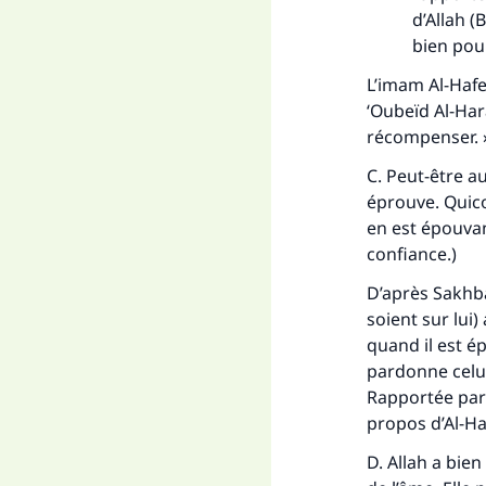
d’Allah (
bien pour
L’imam Al-Hafe
‘Oubeïd Al-Hara
récompenser. 
C. Peut-être aus
éprouve. Quico
en est épouvan
confiance.)
D’après Sakhbar
soient sur lui)
Fai
quand il est é
pardonne celui 
Rapportée par 
propos d’Al-Ha
D. Allah a bien