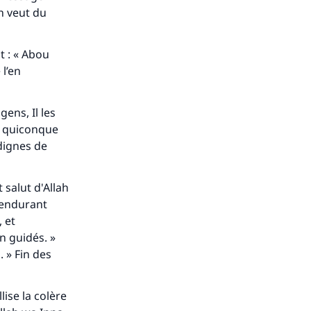
ah veut du
t : « Abou
 l’en
gens, Il les
t quiconque
dignes de
 salut d'Allah
t endurant
s de
 et
en guidés. »
 » Fin des
lise la colère