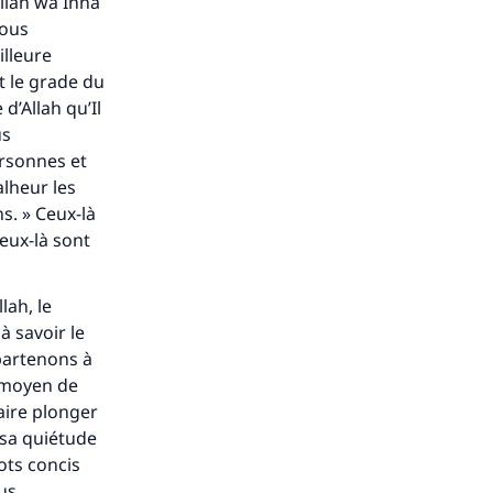
illah wa Inna
ense
nous
illeure
t le grade du
d’Allah qu’Il
us
ersonnes et
alheur les
s. » Ceux-là
ceux-là sont
lah, le
à savoir le
artenons à
n moyen de
aire plonger
 sa quiétude
ots concis
ous