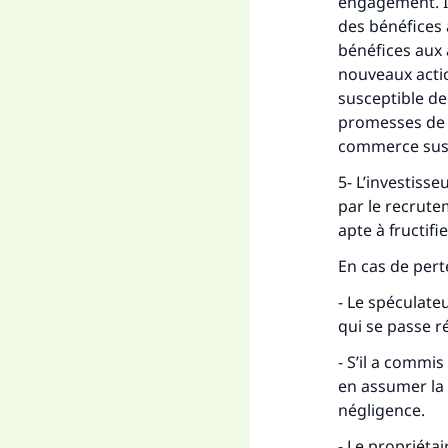
engagement. Il 
des bénéfices 
bénéfices aux 
nouveaux actio
susceptible de 
promesses de 
commerce susce
5- L’investiss
par le recrute
apte à fructifi
En cas de pert
-
Le spéculateu
qui se passe r
- S’il a commi
en assumer la
négligence.
- Le propriéta