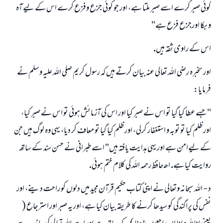
كوئى صبر كرے اسے صبر ملتا ہے، اور جو كوئى جزع وفزع كرے اس كے ليے آہ
و بكا اورجزع فزع ہے"
اس كے راوى ثقہ ہيں.
اور سخبرہ رضى اللہ تعالى عنہ بيان كرتے ہيں كہ رسول كريم صلى اللہ عليہ وسلم نے
فرمايا:
" جسے عطا كيا گيا تو اس نے صبر كيا اور اس كى آزمائش ہوئى تو اس نے صبر كيا،
اور ظلم كيا تو توبہ و استغفار كرلى، اور ظلم كيا گيا تو معاف كر ديا، يہى وہ لوگ ہيں جن
كے ليےامن ہے اور يہى ہدايت يافتہ ہيں" اسے طبرانى نے حسن سند كے ساتھ
روايت كيا ہے. اھـ حافظ رحمہ اللہ كى كلام ختم ہوئى.
د - اللہ سبحانہ وتعالى نے اپنى كتاب حكيم قرآن مجيد ميں دلوں كو راحت دينے، اور
نفس كى پراگندگى كو سيدھا كرنے كا طريقہ بيان كيا ہے، اور يہ صبر اور استرجاع (