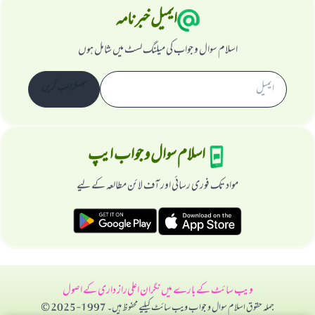
ایمیل خبرنامہ
اسلام سوال و جواب کی میلنگ لسٹ میں شامل ہوں
سبسکرائب کریں
اسلام سوال و جواب ایپ
مواد تک فوری رسائی اور آف لائن مطالعہ کے لیے
ویب سائٹ کے بارے میں
نگران اعلی
راز داری کے اصول
جملہ حقوق اسلام سوال و جواب ویب سائٹ کیلیے محفوظ ہیں۔ 1997-2025 ©