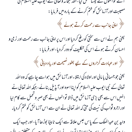
آئے تو انہوں نے كيسا عمل كيا، اللہ سبحانہ وتعالى نے ايوب عليہ السلام كى
مصيبت اور آزمائش كو ختم كرنے كے بارہ ميں فرمايا:
اپنى جانب سے رحمت كرتے ہوئے
يعنى ہم نے اس سے سختى كو رفع كرديا اور اس پر اپنى جانب سے رحمت اور نرمى و
احسان كرتے ہوئے اس كى تكليف كو دور كرديا، اور فرمايا:
اور عبادت گزاروں كے ليے بطور نصيحت اور ياد دہانى
يعنى جو جسمانى يا مالى اور اولاد كى ابتلاء اور آزمائش ميں ہو اسے چاہيے كہ وہ اللہ
تعالى كے نبى ايوب عليہ السلام كو اپنا اسوہ اور آيڈيل بنائے، جبكہ اللہ تعالى نے
انہيں اس سے بھى بڑى آزمائش ميں ڈالا تو انہوں نے بھى صبر وتحمل سے كام ليا
اور اجروثواب كى نيت كى حتى كہ اللہ تعالى نے ان سے اس آزمائش كو ختم كرديا.
وليد بن عبدالملك كے پاس عبس علاقہ سے ايك نابينا بوڑھا آيا، اور جب ايك