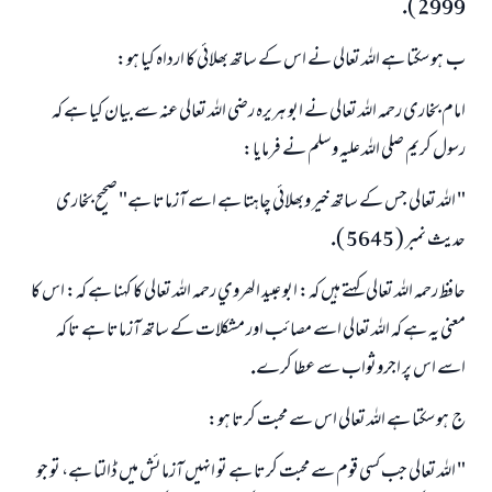
2999 ).
ب ـ ہو سكتا ہے اللہ تعالى نے اس كے ساتھ بھلائى كا ارداہ كيا ہو:
امام بخارى رحمہ اللہ تعالى نے ابو ہريرہ رضي اللہ تعالى عنہ سے بيان كيا ہے كہ
رسول كريم صلى اللہ عليہ وسلم نے فرمايا:
" اللہ تعالى جس كے ساتھ خير وبھلائى چاہتا ہے اسے آزماتا ہے" صحيح بخارى
حديث نمبر ( 5645 ).
حافظ رحمہ اللہ تعالى كہتے ہيں كہ: ابو عبيد الھروي رحمہ اللہ تعالى كا كہنا ہے كہ: اس كا
معنى يہ ہے كہ اللہ تعالى اسے مصائب اور مشكلات كے ساتھ آزماتا ہے تا كہ
اسے اس پر اجروثواب سے عطا كرے.
ج ـ ہو سكتا ہے اللہ تعالى اس سے محبت كرتا ہو:
" اللہ تعالى جب كسى قوم سے محبت كرتا ہے تو انہيں آزمائش ميں ڈالتا ہے، تو جو