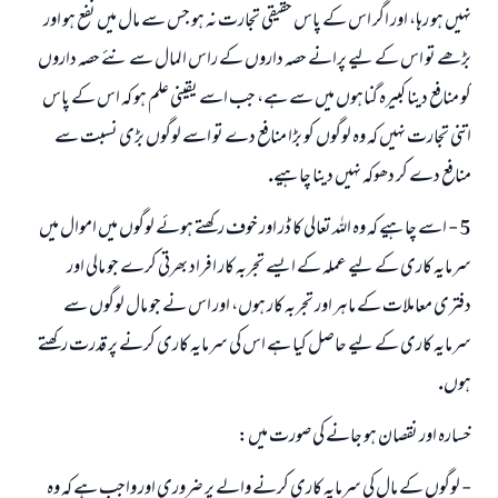
نہيں ہو رہا، اور اگر اس كے پاس حقيقى تجارت نہ ہو جس سے مال ميں نفع ہو اور
بڑھے تو اس كے ليے پرانے حصہ داروں كے راس المال سے نئے حصہ داروں
كو منافع دينا كبيرہ گناہوں ميں سے ہے، جب اسے يقينى علم ہو كہ اس كے پاس
اتنى تجارت نہيں كہ وہ لوگوں كو بڑا منافع دے تو اسے لوگوں بڑى نسبت سے
منافع دے كر دھوكہ نہيں دينا چاہيے.
5 - اسے چاہيے كہ وہ اللہ تعالى كا ڈر اور خوف ركھتے ہوئے لوگوں ميں اموال ميں
سرمايہ كارى كے ليے عملہ كے ايسے تجربہ كار افراد بھرتى كرے جو مالى اور
دفترى معاملات كے ماہر اور تجربہ كار ہوں، اور اس نے جو مال لوگوں سے
سرمايہ كارى كے ليے حاصل كيا ہے اس كى سرمايہ كارى كرنے پر قدرت ركھتے
ہوں.
خسارہ اور نقصان ہو جانے كى صورت ميں:
- لوگوں كے مال كى سرمايہ كارى كرنے والے پر ضرورى اور واجب ہے كہ وہ