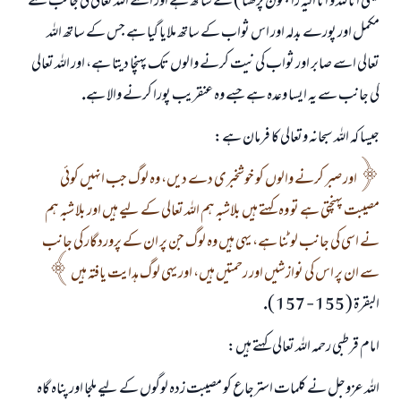
يعنى انا للہ و انا اليہ راجعون پڑھنا ) كے ساتھ ہے اور اسے اللہ تعالى كى جانب سے
مكمل اور پورے بدلہ اور اس ثواب كے ساتھ ملايا گيا ہے جس كے ساتھ اللہ
تعالى اسے صابر اور ثواب كى نيت كرنے والوں تك پہنچا ديتا ہے، اور اللہ تعالى
كى جانب سے يہ ايسا وعدہ ہے جسے وہ عنقريب پورا كرنے والا ہے.
جيسا كہ اللہ سبحانہ وتعالى كا فرمان ہے:
اور صبر كرنے والوں كو خوشخبرى دے ديں، وہ لوگ جب انہيں كوئى
مصيبت پہنچتى ہے تو وہ كہتے ہيں بلاشبہ ہم اللہ تعالى كے ليے ہيں اور بلا شبہ ہم
نے اسى كى جانب لوٹنا ہے، يہى ہيں وہ لوگ جن پر ان كے پروردگار كى جانب
سے ان پر اس كى نوازشيں اور رحمتيں ہيں، اور يہى لوگ ہدايت يافتہ ہيں
البقرۃ ( 155 - 157 ).
امام قرطبى رحمہ اللہ تعالى كہتے ہيں:
اللہ عزوجل نے كلمات استرجاع كو مصيبت زدہ لوگوں كے ليے ملجا اور پناہ گاہ