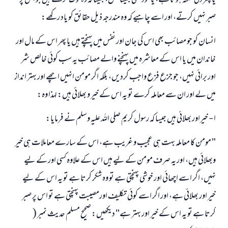
يا پھر دلى سكتہ ہوتا ہے، يا خود كشى جيسا فعل، جيسا كہ وہ لوگ كرتے ہيں جو اس پر
صبر نہيں كرتے، اور اسے چاہيے كہ وہ مندرجہ ذيل حقائق كو ياد ركھے:
انسان كو جو مصائب بھى اس كى جان اور نفس ميں پہنچتے ہيں يا پھر اس كے مال اور
خاندان ميں يا اس كے معاشرہ ميں پہنچنے والے مصائب يہ سب كوئى خالص شر
اور برائى نہيں، جو جزع فزع واجب كرديں، بلكہ اگر مومن انہيں اچھے اور بہتر انداز
ميں لے اور ان سے معاملہ كرے تو يہ اس كے خير و بھلائى ہيں: لہذا وہ:
ا - خيراور بھلائى ہيں جيسا كہ رسول كريم صلى اللہ عليہ وسلم نے فرمايا:
" مومن كا معاملہ بہت ہى عجيب و غريب ہے، اس كے سارے معاملات ہى خير
وبھلائى ہيں، اور يہ صرف مومن كے ليے ہيں اس كے علاوہ كسى اور كے ليے
نہيں، اگر اسے اچھائى اور خوشى پہنچتى ہے تو وہ شكر كرتا ہے تو يہ اس كے ليے
خير اور بھلائى ہے، اور اگر اسے كوئى تكليف اورمصيبت پہنچتى ہے تو اس پر صبر
كرتا ہے تو يہ اس كے خير اور بہتر ہے" ديكھيں: صحيح مسلم حديث نمبر (