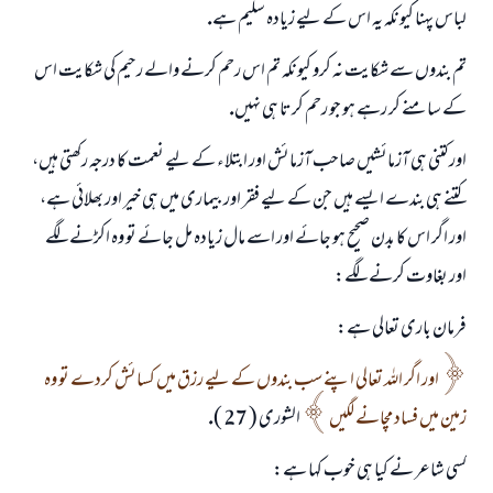
لباس پہنا كيونكہ يہ اس كے ليے زيادہ سليم ہے.
تم بندوں سے شكايت نہ كرو كيونكہ تم اس رحم كرنے والے رحيم كى شكايت اس
كے سامنے كر رہے ہو جو رحم كرتا ہى نہيں.
اور كتنى ہى آزمائشيں صاحب آزمائش اور ابتلاء كے ليے نعمت كا درجہ ركھتى ہيں،
كتنے ہى بندے ايسے ہيں جن كے ليے فقر اور بيمارى ميں ہى خير اور بھلائى ہے،
اور اگر اس كا بدن صحيح ہو جائے اور اسے مال زيادہ مل جائے تو وہ اكڑنے لگے
اور بغاوت كرنے لگے:
فرمان بارى تعالى ہے:
اور اگر اللہ تعالى اپنے سب بندوں كے ليے رزق ميں كسائش كردے تو وہ
زمين ميں فساد مچانے لگيں
الشورى ( 27 ).
كسى شاعر نے كيا ہى خوب كہا ہے: