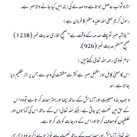
اجروثواب حاصل ہوتا ہے وہ صدمے كى ابتدا ميں كيا جانے والا صبر ہے.
رسول كريم صلى اللہ عليہ وسلم كا فرمان ہے:
" بلاشبہ صبر تو پہلے صدمہ كے وقت ہے" صحيح بخارى حديث نمبر ( 1238 )
صحيح مسلم حديث نمبر ( 926 ).
امام نووى رحمہ اللہ تعالى كہتے ہيں:
اس كا معنى كامل اور مكمل صبر ہے كثرت مشقت كى وجہ سے جس پر اجرعظيم ديا
جاتا ہے. اھـ
و ـ جب بندہ مصيبت اور آزمائش كے ساتھ اچھا اور بہتر معاملہ كرتا ہے تو وہ اس
كے حق ميں نعمت بن جاتى ہے، جبكہ اللہ تعالى اس كے ساتھ اس كى گناہوں اور
جواب نمبر 110845 نے نکاح ٹوٹنے سے بچایا۔
غلطيوں كو معاف كرتا اور اس كے درجات كو بلند كرتا ہے.
اللہ تعالى آزمائش اور مصائب كے ساتھ نعمت سے نوازتا ہے اگرچہ وہ بڑى ہى
امت مسلمہ کے واسطے جوابات پیش کرنے کے لیے ہماری مدد کریں