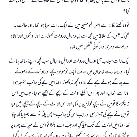
رات كو اس كے پاس بيٹھا ہوا تھا تو وليد نے اس كے حالات كے متعلق دريافت
كيا ؟
تو وہ كہنے لگا: اے امير المومنين ميں نے ايك رات سويا ہوا تھا, اور حالت يہ
تھى كہ عبس كے علاقہ ميں مجھ سے زيادہ مال ودولت گھوڑے اور اونٹوں اور اولاد
اور عزت و مرتبہ والا كوئى شخص نہيں تھا.
ايك رات سيلاب آيا اور مال ودولت اور اہل وعيال سب كچھ اپنے ساتھ بہا لے
گيا، اور ہمارے خاندان ميں صرف ايك نومولود بچے اور اونٹ كے چھوٹے
سے بھاگے ہوئے بچے كے علاوہ كچھ نہ چھوڑا، لہذا ميں بچے كى جانب متوجہ ہوا
اوراسے اٹھا ليا، اور پھر اس اكيلے اونٹ كے بچے كے پيچھے ہو ليا، جب ميں اس
نہ پكڑ سكا تو ميں نے بچے كو زمين پر لٹايا اور اس اونٹ كے بچے كے پيچھے چل ديا
تو ميں نے بچے كى آواز سنى اور جب اس كى جانب واپس پلٹا تو اسے بھيڑيا كھا چكا
تھا، لہذا ميں اونٹ كے تك پہنچ گيا اور جب اسے پكڑا تو اس نے ميرے چہرہ پر
دولتى مارى جس كى بنا پر ميرى آنكھيں جاتى رہيں اور مجھے ميرى گدى كے بل گرا