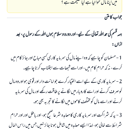
ميں اپنا مال گنوا ليا ہے كيا نصيحت ہے ؟
جواب کا متن
ہمہ قسم کی حمد اللہ تعالی کے لیے، اور دورو و سلام ہوں اللہ کے رسول پر، بعد
ازاں:
1 - مسلمان كو چاہيے كہ وہ اپنے مال كى سرمايہ كارى كسى مباح اور جائز كام ميں
كرے، نہ كہ حرام كام ميں، اور اسے شبھات سے اجتناب كرنا چاہيے.
2 - سرمايہ كارى كے ليے اسے اختيار كرے جو امانت دار اور قوى ہو اور وہ مال
كو صرف كرنے اور اسے كاروبار ميں لگانے پر طاقت ركھے اور مال كى سرمايہ
كرنے اور اسے مال كو مختلف كاموں ميں لگانے كا تجربہ بھى ہو.
3 - يہ كہ شراكت اور سرمايہ كارى كا معاہدہ شرعا صحيح ہو، اور باطل اور اور حرام
شرائط سے خالى ہو، لہذ ا ايسے معاہدہ ميں شامل ہونا جائز نہيں جس ميں راس المال