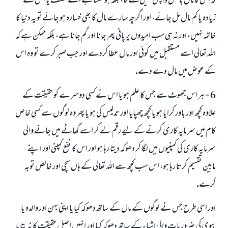
كہ اس كا مال بالكل واپس نہيں ملے گا، بلكہ ہو سكتا ہے اسے نصف يا اس سے
زيادہ يا كم مال مل جائے، اور اگرچہ سارے مال كا بھى خسارہ ہو جائے تو يہ دنيا كا
خاتمہ نہيں، اور نہ ہى سب اميدوں پر پانى پھر جانا اور گم جانا ہے، بلكہ ممكن ہے كہ
اللہ تعالى اسے مستقبل ميں كوئى اور مال عطا كردے اور جب صبر كرے تو وہ اس
كے عوض ميں مال دے دے.
6 - ہر اس جھوٹ سے جس كا علم ہو يا اس نے كسى دوسرے كو حقيقت كے
علاوہ كچھ اور باور كرايا ہو يا كچھ چھپايا اور تدليس كى ہو يا پھر وہ لوگوں سے كسى خاص
كام ميں سرمايہ كارى كرنے كے ليے رقم لے كر اسے گھاٹے ميں جانے والى
سرمايہ كارى كى كمپنيوں ميں لگا كر دھوكہ ديتا رہا ہو اور اس كا نفع كمپنى اور اپنے
مابين تقسيم كرتا رہا ہو، اس سب كچھ سے اللہ تعالى كے ہاں سچى اور خالص توبہ
كرے.
اور اسى طرح جس نے لوگوں كے مال كے ساتھ دھوكہ كيا يا اپنى بہن اور والدہ يا
بيوى كى ضروريات والى اشياء كے ساتھ دھوكہ كيا اور انہيں اصل حقيقت كا نہ بتايا