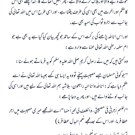
موت دينے والا اورہلاك كرنے والا ہے، پھر ہميں اٹھائے گا، لہذا پہلے بھى اس
كاحكم اور اخرت ميں بھى اسى كى طرف پلٹنا ہے، اور اسى طرح اس ميں اللہ تعالى كى
جانب سے اجروثواب كى اميد بھى ہے.
اور اس انا للہ پڑھنے كى بركت اس كے ساتھ جو كچھ بيان كيا گيا ہے يہ بھى ہے جو
ام سلمہ رضي اللہ تعالى عنہا سے وارد ہے:
وہ كہتى ہيں كہ ميں نے رسول كريم صلى اللہ عليہ وسلم كو يہ فرماتے ہوئے سنا:
" جو كوئى مسلمان جسے مصيبت پہنچے تو وہ يہ ايسا ہى كہے جيسا اللہ تعالى نے اسے
حكم ديا ہے كہ: انا للہ وانا اليہ راجعون، بلاشبہ ہم اللہ تعالى كے ليے ہيں اور اسى كى
جانب لوٹنے والے ہيں، اور پھر يہ دعا پڑھے:
" اللهم أجرني في مصيبتي ، وأخلف لي خيراً منها " اے اللہ مجھے ميرى مصيبت ميں اجر
عطا فرما، اور اس كے بعد مجھے نعم البدل عطا فرما)