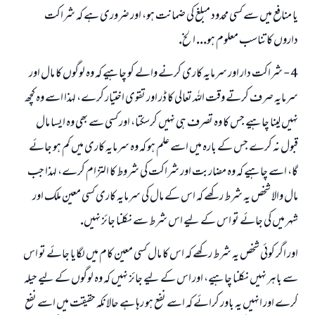
يا منافع ميں سے كسى محدود مبلغ كى ضمانت ہو، اور ضرورى ہے كہ شراكت
داروں كا تناسب معلوم ہو... الخ.
4 - شراكت دار اور سرمايہ كارى كرنے والے كو چاہيے كہ وہ لوگوں كا مال اور
سرمايہ صرف كرتے وقت اللہ تعالى كا ڈر اور تقوى اختيار كرے، لہذا اسے وہ كچھ
نہيں لينا چاہيے جس كا وہ تصرف ہى نہيں كرسكتا، اور كسى سے بھى وہ ايسا مال
قبول نہ كرے جس كے بارہ ميں اسے علم ہو كہ وہ سرمايہ كارى ميں كم ہو جائے
گا، اسے چاہيے كہ وہ مضاربت اور شراكت كى شروط كا التزام كرے، لہذا جب
مال والا شخص يہ شرط ركھے كہ اس كے مال كى سرمايہ كارى كسى معين ملك اور
شہر ميں كى جائے تو اس كے ليے اس شرط سے نكلنا جائز نہيں.
اور اگر كوئى شخص يہ شرط ركھے كہ اس كا مال كسى معين كام ميں لگايا جائے تو اس
سے باہر نہيں نكلنا چاہيے، اور اس كے ليے جائز نہيں كہ وہ لوگوں كے ليے حيلہ
كرے اور انہيں يہ باور كرائے كہ اسے نفع ہو رہا ہے حالانكہ حقيقت ميں اسے نفع