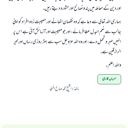
اور دين كے معاملہ ميں پند ونصائح اور مشورہ ديتے رہيں.
ہمارى اللہ تعالى سے دعا ہے كہ وہ نقصان اٹھانے اور مصيبت زدہ افراد كو اپنى
جانب سے نعم البدل عطا فرمائے، اور جو مصيبت اور آزمائش آئى ہے اس پر
انہيں صبر و تحمل دے، اور وہ اللہ عزوجل سب سے بہتر روزى رساں اور خير
الرازقين ہے.
واللہ اعلم .
سرمایہ کاری
ماخذ
:
الشيخ محمد صالح المنجد