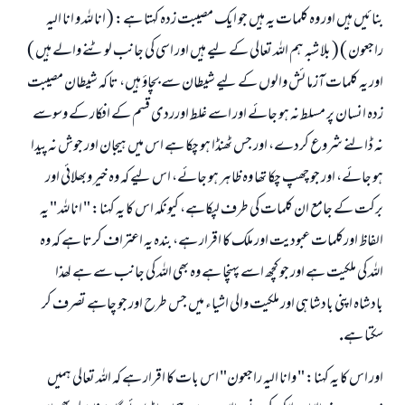
بنائيں ہيں اور وہ كلمات يہ ہيں جو ايك مصيبت زدہ كہتا ہے: ( انا للہ و انا اليہ
راجعون ) ( بلا شبہ ہم اللہ تعالى كے ليے ہيں اور اسى كى جانب لوٹنے والے ہيں )
اور يہ كلمات آزمائش والوں كے ليے شيطان سے بچاؤ ہيں، تا كہ شيطان مصيبت
زدہ انسان پر مسلط نہ ہو جائے اور اسے غلط اورردى قسم كے افكار كے وسوسے
نہ ڈالنے شروع كردے، اور جس ٹھنڈا ہو چكا ہے اس ميں ہيجان اور جوش نہ پيدا
ہو جائے، اور جو چھپ چكا تھا وہ ظاہر ہو جائے، اس ليے كہ وہ خير وبھلائى اور
بركت كے جامع ان كلمات كى طرف لپكاہے، كيونكہ اس كا يہ كہنا: " انا للہ " يہ
الفاظ اوركلمات عبوديت اور ملك كا اقرار ہے، بندہ يہ اعتراف كرتا ہے كہ وہ
اللہ كى ملكيت ہے اور جو كچھ اسے پہنچا ہے وہ بھى اللہ كى جانب سے ہے لھذا
بادشاہ اپنى بادشاہى اور ملكيت والى اشياء ميں جس طرح اور جو چاہے تصرف كر
سكتا ہے.
اور اس كا يہ كہنا: " وانا اليہ راجعون" اس بات كا اقرار ہے كہ اللہ تعالى ہميں