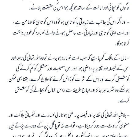
لوگوں كو سچائى اور امانت كے ساتھ جو كچھ ہوا اس كى حقيقت بتائے.
- اور اگر اس كى جانب سے زيادتى يا كوتاہى ہو تو وہ اس كوتاہى كا ضامن ہے،
اور اسے اپنى كوتاہى اور زيادتى سے حاصل ہونے والے خسارہ كو خود برداشت
كرنا ہو گا.
- مال كے مالك كو چاہيے كہ جب اسے خسارہ ہو جائے تو وہ اللہ تعالى كى رضا اور
اس كے فيصلہ اور تقدير پر راضى ہو، اور اس مصيبت اور مشكل كو كم كرنے كى
كوشش كرے اور اس كے اثرات كو زائل كرنے كا علاج كرے، جتنا بھى ممكن
ہو سكے وہ شرعا ہر جائز اور مباح طريقہ سے راس المال كو بچانے كى كوشش
كرے.
- بلاشبہ اللہ تعالى كى تقدير اور فيصلہ پر راضى ہونا مالى خسارے اور نفسياتى ہلاكت اور
معنوى گراوٹ سے دور كرديتا ہے، تو اسے نہ تو پاگل پن كے دورے پڑتے ہيں