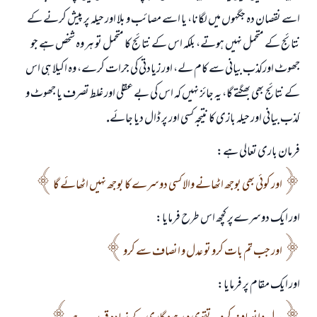
اسے نقصان دہ جگہوں ميں لگانا، يا اسے مصائب و بلا اور حيلہ پر پيش كرنے كے
نتائج كے متحمل نہيں ہوتے، بلكہ اس كے نتائج كا متحمل تو ہر وہ شخص ہے جو
جھوٹ اوركذب بيانى سے كام لے، اور زيادتى كى جرات كرے، وہ اكيلا ہى اس
كے نتائج بھى بھگتے گا، يہ جائز نہيں كہ اس كى بے عقلى اور غلط تصرف يا جھوٹ و
كذب بيانى اور حيلہ بازى كا نتيجہ كسى اور پر ڈال ديا جائے.
فرمان بارى تعالى ہے:
اور كوئى بھى بوجھ اٹھانے والا كسى دوسرے كا بوجھ نہيں اٹھائے گا
اور ايك دوسرےپر كچھ اس طرح فرمايا:
اور جب تم بات كرو تو عدل و انصاف سے كرو
اور ايك مقام پر فرمايا: