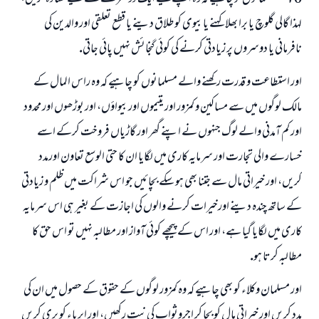
لہذا گالى گلوچ يا برا بھلا كہنے يا بيوى كو طلاق دينے يا قطع تعلقى اور والدين كى
نافرمانى يا دوسروں پر زيادتى كرنے كى كوئي گنجائش نہيں پائى جاتى.
اور استطاعت و قدرت ركھنے والے مسلمانوں كو چاہيے كہ وہ راس المال كے
مالك لوگوں ميں سے مساكين و كمزور اور يتيموں اور بيواؤں، اور بوڑھوں اور محدود
اور كم آمدنى والے لوگ جنہوں نے اپنے گھر اور گاڑياں فروخت كركے اسے
خسارے والى تجارت اور سرمايہ كارى ميں لگايا ان كا حتى الوسع تعاون اورمدد
كريں، اور خيراتى مال سے جتنا بھى ہو سكے بچائيں جو اس شراكت ميں ظلم و زيادتى
كے ساتھ چندہ دينے اورخيرات كرنے والوں كى اجازت كے بغير ہى اس سرمايہ
كارى ميں لگايا گيا ہے، اور اس كے پيچھے كوئى آواز اور مطالبہ نہيں تو اس حق كا
مطالبہ كرتا ہو.
اور مسلمان وكلاء كو بھى چاہيے كہ وہ كمزور لوگوں كے حقوق كے حصول ميں ان كى
مدد كريں اور خيراتى مال كو بچا كر اجروثواب كى نيت ركھيں، اور ابرياء كو برى كريں