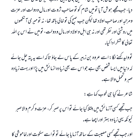
ديا، جب مجھے ہوش آيا تو ميں شام كو تو صاحب ثروت اور مال ودولت اور عزت
ومرتبہ اور صاحب اولاد تھا ليكن جب صبح كى تو خالى ہاتھ تھا، نہ تو ميرى آنكھوں
ميں روشنى اور نظر تھى اور نہ ہى اہل و اولاد اور مال ودولت، تو ميں نے اس پر اللہ
تعالى كا شكر ادا كيا.
تو وليد كہنے لگا: اسے عروہ بن زبير كے پاس لے جاؤ تا كہ اسے يہ پتہ چل جائے
كہ دنيا ميں ايسا شخص بھى ہے جو اس سے بھى زيادہ ازمائش ميں پڑا اور بہت زيادہ
صبر وتحمل والا ہے.
شاعر نے كيا ہى خوب كہا ہے:
جب تجھے كسى آزمائش ميں مبتلا كيا جائے تو اس پر صبر كر، عزت و كرم والا صبر
كيونكہ يہى زيادہ بہتر اور اچھا ہے.
اور جب تجھے كسى مصيبت كے ساتھ آزمايا جائے تو تو اسے سكوت اورخاموشى كا