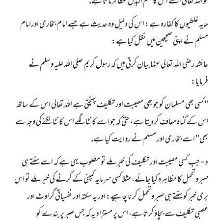
تو اللہ تعالى اسے اس كا نعم البدل عطا فرماتا ہے.
ھـ يہ غلطيوں كا كفارہ ہے: اس كى دليل وہ حديث ہے جسے امام بخارى اورامام
مسلم نے اپنى صحيحين ميں نقل كيا ہے:
عائشہ رضي اللہ تعالى عنہا بيان كرتى ہيں كہ رسول كريم صلى اللہ عليہ وسلم نے
فرمايا:
" كسى بھى مسلمان كو جو بھى مصيبت اور تكليف پہنچتى ہے اللہ تعالى اس كے ساتھ
اس كے گناہ معاف كرديتا ہے، حتى كہ جو اسے كانٹا لگے اس كانٹا لگنے كى وجہ سے
بھى" اسے بخارى اور مسلم نے روايت كيا ہے.
د - جب كسى مصيبت اور تكليف كى خبر ملے تو مطلوب يہى ہے كہ اسے سنتے ہى
صبر وتحمل كا مظاہرہ كيا جائے، مثلا كسى سرمايہ كمپنى كے گرنے كى خبر ملے تو اس
برى خبر كو سنتے ہى صبر وتحمل كرنا چاہيے: اور يہ سكتہ اور نفسياتى گراوٹ اور
عصبى تكليف سے بچاؤ كرتا ہے، اس پر مستزاد يہ كہ جس صبر پر بندے كو