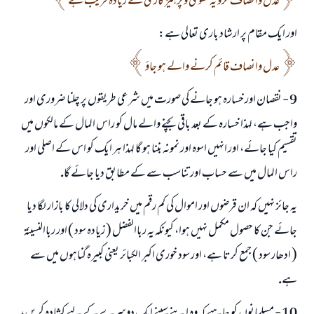
عدل وانصاف كرو يہ تقوى و پرہيز گارى كے زيادہ قريب ہے
اور ايك مقام پر ارشاد بارى تعالى ہے:
عدل وانصاف قائم كرنے والے ہو جاؤ
9 - نقصان اور خسارہ ہو جانے كى صورت ميں شرعى طريقوں پر چلنا ضرورى اور
واجب ہے، لہذا خسارہ كے بعد باقى بچنے والے مال كو راس المال كے مالكوں ميں
تقسيم كيا جائے، اور انہيں اسوہ اور نمونہ بننا ہو گا لہذا ہر ايك كو اس كے اصلى اور
راس المال ميں سے حساب اور تناسب سے كے مطابق ديا جائے گا.
يہ جائز نہيں كہ ان قرضوں اور اموال كى كم رقم ميں خريدارى كى دلالى كا بازار لگا ديا
جائے جن كا حصول مكمل نہيں ہوا، كيونكہ يہ رباالفضل ( زيادہ سود ) اور رباالنسيئۃ
( ادھار سود ) جمع كرتا ہے، اور سود خورى اكبر الكبائر يعنى كبيرہ گناہوں ميں سے
ہے.
10 - مسلمانوں كو چاہيے كہ وہ اپنے سينے ايك دوسرے كے ليے كشادہ كريں،