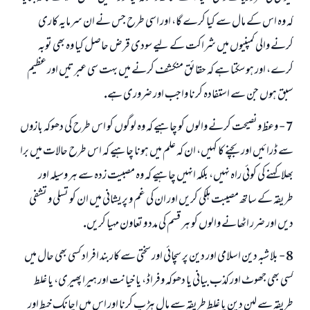
كہ وہ اس كے مال سے كيا كرے گا، اور اسى طرح جس نے ان سرمايہ كارى
كرنے والى كمپنيوں ميں شراكت كے ليے سودى قرض حاصل كيا وہ بھى توبہ
كرے، اور ہو سكتا ہے كہ حقائق منكشف كرنے ميں بہت سى عبرتيں اور عظيم
سبق ہوں جن سے استفادہ كرنا واجب اور ضرورى ہے.
7 - وعظ ونصيحت كرنے والوں كو چاہيے كہ وہ لوگوں كو اس طرح كى دھوكہ بازوں
سے ڈرائيں اور بچنے كا كہيں، ان كہ علم ميں ہونا چاہيے كہ اس طرح حالات ميں برا
بھلا كہنے كى كوئى راہ نہيں، بلكہ انہيں چاہيے كہ وہ مصبيت زدہ سے ہر وسيلہ اور
طريقہ كے ساتھ مصيبت ہلكى كريں اور ان كى غم و پريشانى ميں ان كو تسلى و تشفى
ديں اور ضرر اٹھانے والوں كو ہر قسم كى مدد و تعاون مہيا كريں.
8 - بلا شبہ دين اسلامى اور دين پر سچائى اور سختى سے كاربند افراد كسى بھى حال ميں
كسى بھى جھوٹ اور كذب بيانى يا دھوكہ وفراڈ، يا خيانت اور ہيرا پھيرى، يا غلط
طريقہ سے لين دين يا غلط طريقہ سے مال ہڑپ كرنا اور اس ميں اچانك خبط اور