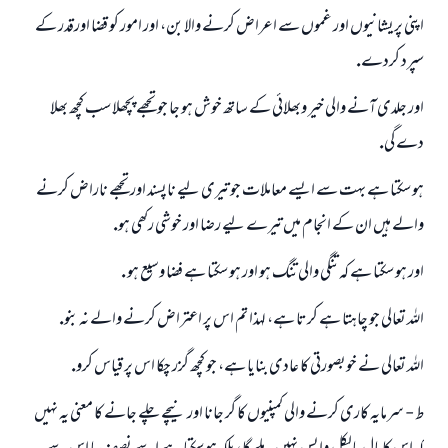
اپنى پريشانيوں اور غموں سے اعراض كرنے والا بن، اور امور كو قضا اورقدر كے
سپرد كردے.
اور جلدى آنے والى خير وبھلائى كے ساتھ خوش ہو جا جو تجھے پچھلا سب كچھ بھلا
دے گى.
ہو سكتا ہے بہت سے ايسے معاملات جو تيرى ليے ناپسند اور تجھے ناراض كرنے
والے ہيں ان كے انجام ميں تيرے ليے رضا اور خوشى ركھى ہو.
اور ہو سكتا ہے كہ تنگى والى تنگ ہو اور ہو سكتا ہے فضا وسيع ہو .
اللہ تعالى جو چاہتا ہے كرتا ہے، لہذا تم اس پر اعتراض كرنے والے نہ بنو.
اللہ تعالى نے خوبصورتى كا عادى بنايا ہے، جو كچھ گزر چكا اس پر قياس كرو.
ط - سرمايہ كارى كرنے والى كمپنيوں كا گر جانا اور نيچے چلے جانے كا معنى يہ نہيں