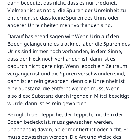
dann bedeutet das nicht, dass es nur trocknet.
Vielmehr ist es nötig, die Spuren der Unreinheit zu
entfernen, so dass keine Spuren des Urins oder
anderer Unreinheiten mehr vorhanden sind.
Darauf basierend sagen wir: Wenn Urin auf den
Boden gelangt und es trocknet, aber die Spuren des
Urins sind immer noch vorhanden, in dem Sinne,
Die Antwort Nr. 110845 rettete eine
dass der Fleck noch vorhanden ist, dann ist es
dadurch nicht gereinigt. Wenn jedoch ein Zeitraum
Ehe.
vergangen ist und die Spuren verschwunden sind,
dann ist er rein geworden, denn die Unreinheit ist
Unterstütze die Arbeit von Islam Q&A
eine Substanz, die entfernt werden muss. Wenn
Der Prophet -Allahs Segen und Frieden auf
also diese Substanz durch irgendein Mittel beseitigt
ihm- sagte:
wurde, dann ist es rein geworden.
"Wer zum Guten aufruft, hat den Lohn
desjenigen, der sie durchführt."
Bezüglich der Teppiche, der Teppich, mit dem der
Boden bedeckt ist, muss gewaschen werden,
(MUSLIM 1893)
unabhängig davon, ob er montiert ist oder nicht. Er
muss gewaschen werden. Die Art und Weise des