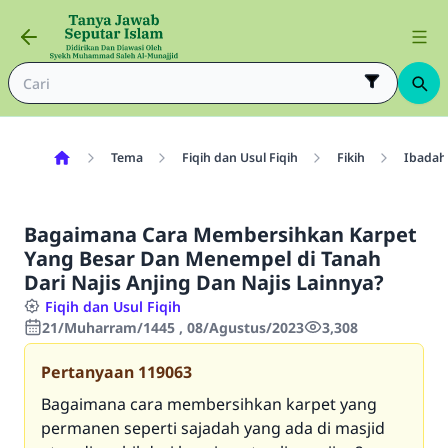
Tema
Fiqih dan Usul Fiqih
Fikih
Ibadah
Bagaimana Cara Membersihkan Karpet
Yang Besar Dan Menempel di Tanah
Dari Najis Anjing Dan Najis Lainnya?
Fiqih dan Usul Fiqih
21/Muharram/1445 , 08/Agustus/2023
3,308
Pertanyaan
119063
Bagaimana cara membersihkan karpet yang
permanen seperti sajadah yang ada di masjid