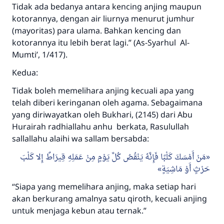
Tidak ada bedanya antara kencing anjing maupun
kotorannya, dengan air liurnya menurut jumhur
(mayoritas) para ulama. Bahkan kencing dan
kotorannya itu lebih berat lagi.” (As-Syarhul Al-
Mumti’, 1/417).
Kedua:
Tidak boleh memelihara anjing kecuali apa yang
telah diberi keringanan oleh agama. Sebagaimana
yang diriwayatkan oleh Bukhari, (2145) dari Abu
Hurairah radhiallahu anhu berkata, Rasulullah
sallallahu alaihi wa sallam bersabda:
مَنْ أَمْسَكَ كَلْبًا فَإِنَّهُ يَنْقُصُ كُلَّ يَوْمٍ مِنْ عَمَلِهِ قِيرَاطٌ إِلا كَلْبَ
حَرْثٍ أَوْ مَاشِيَةٍ
“Siapa yang memelihara anjing, maka setiap hari
akan berkurang amalnya satu qiroth, kecuali anjing
untuk menjaga kebun atau ternak.”