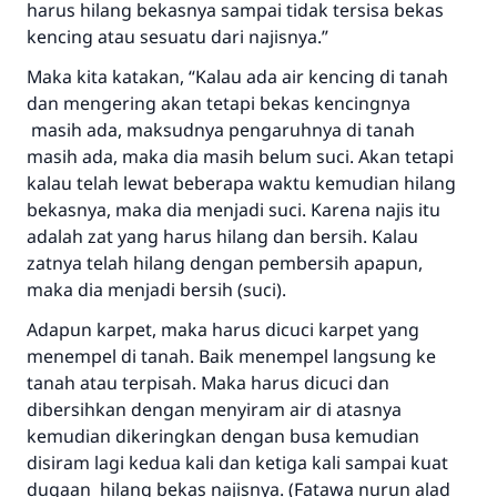
harus hilang bekasnya sampai tidak tersisa bekas
kencing atau sesuatu dari najisnya.”
Maka kita katakan, “Kalau ada air kencing di tanah
dan mengering akan tetapi bekas kencingnya
masih ada, maksudnya pengaruhnya di tanah
masih ada, maka dia masih belum suci. Akan tetapi
kalau telah lewat beberapa waktu kemudian hilang
Jawaban no. 110845
bekasnya, maka dia menjadi suci. Karena najis itu
adalah zat yang harus hilang dan bersih. Kalau
menyelamatkan pernikahan.
zatnya telah hilang dengan pembersih apapun,
maka dia menjadi bersih (suci).
Bantu kami dalam memberikan jawaban untuk umat
Adapun karpet, maka harus dicuci karpet yang
Rasulullah ﷺ bersabda
menempel di tanah. Baik menempel langsung ke
"Siapa yang menunjukkan suatu kebaikan,
tanah atau terpisah. Maka harus dicuci dan
meka dia akan mendapatkan pahala yang
dibersihkan dengan menyiram air di atasnya
sama dengan orang yang melakukannya"
kemudian dikeringkan dengan busa kemudian
MUSLIM, 1893
disiram lagi kedua kali dan ketiga kali sampai kuat
dugaan hilang bekas najisnya. (Fatawa nurun alad