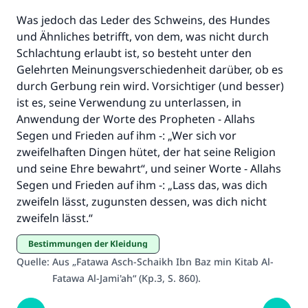
Ehe.
Was jedoch das Leder des Schweins, des Hundes
und Ähnliches betrifft, von dem, was nicht durch
Unterstütze die Arbeit von Islam Q&A
Schlachtung erlaubt ist, so besteht unter den
Der Prophet -Allahs Segen und Frieden auf
Gelehrten Meinungsverschiedenheit darüber, ob es
ihm- sagte:
durch Gerbung rein wird. Vorsichtiger (und besser)
"Wer zum Guten aufruft, hat den Lohn
ist es, seine Verwendung zu unterlassen, in
desjenigen, der sie durchführt."
Anwendung der Worte des Propheten - Allahs
Segen und Frieden auf ihm -: „Wer sich vor
(MUSLIM 1893)
zweifelhaften Dingen hütet, der hat seine Religion
und seine Ehre bewahrt“, und seiner Worte - Allahs
Segen und Frieden auf ihm -: „Lass das, was dich
Beitrag dazu
zweifeln lässt, zugunsten dessen, was dich nicht
zweifeln lässt.“
Bestimmungen der Kleidung
Quelle
:
Aus „Fatawa Asch-Schaikh Ibn Baz min Kitab Al-
Fatawa Al-Jami'ah“ (Kp.3, S. 860).