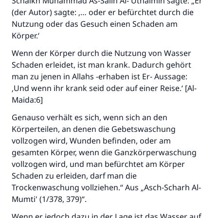
Schaikh Muhammad As-Salih Al-'Uthaimin sagte: „Er
(der Autor) sagte: ‚… oder er befürchtet durch die
Nutzung oder das Gesuch einen Schaden am
Körper.‘
Wenn der Körper durch die Nutzung von Wasser
Schaden erleidet, ist man krank. Dadurch gehört
man zu jenen in Allahs -erhaben ist Er- Aussage:
‚Und wenn ihr krank seid oder auf einer Reise.‘ [Al-
Die Antwort Nr. 110845 rettete eine
Maida:6]
Ehe.
Genauso verhält es sich, wenn sich an den
Körperteilen, an denen die Gebetswaschung
Unterstütze die Arbeit von Islam Q&A
vollzogen wird, Wunden befinden, oder am
Der Prophet -Allahs Segen und Frieden auf
gesamten Körper, wenn die Ganzkörperwaschung
ihm- sagte:
vollzogen wird, und man befürchtet am Körper
"Wer zum Guten aufruft, hat den Lohn
Schaden zu erleiden, darf man die
desjenigen, der sie durchführt."
Trockenwaschung vollziehen.“ Aus „Asch-Scharh Al-
Mumti' (1/378, 379)“.
(MUSLIM 1893)
Wenn er jedoch dazu in der Lage ist das Wasser auf