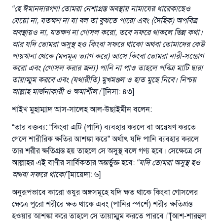
“হে ঈমানদারগণ! তোমরা নেশাগ্রস্ত অবস্থায় নামাযের ধারেকাছেও
যেয়ো না, যতক্ষণ না যা বল তা বুঝতে পারো এবং (দৈহিক) অপবিত্র
অবস্থায়ও না, যতক্ষণ না গোসল করো, তবে সফরে থাকলে ভিন্ন কথা।
আর যদি তোমরা অসুস্থ হও কিংবা সফরে থাকো অথবা তোমাদের কেউ
পায়খানা থেকে (মলমূত্র ত্যাগ করে) আসে কিংবা তোমরা নারী-সম্ভোগ
করো এবং (গোসল করার জন্য) পানি না পাও তাহলে পবিত্র মাটি দ্বারা
তায়াম্মুম করবে এবং (যথারীতি) মুখমণ্ডল ও হাত মুছে নিবে। নিশ্চয়
আল্লাহ মার্জনাকারী ও ক্ষমাশীল।”
[নিসা: ৪৩]
শাইখ মুহাম্মাদ আস-সালেহ আল-উছাইমীন বলেন:
“তার বক্তব্য: “কিংবা এটি (পানি) ব্যবহার করলে বা অন্বেষণ করতে
গেলে শারীরিক ক্ষতির আশঙ্কা করে” অর্থাৎ যদি পানি ব্যবহার করলে
তার শরীর ক্ষতিগ্রস্ত হয় তাহলে সে অসুস্থ বলে গণ্য হবে। সেক্ষেত্রে সে
উত্তর নম্বর ১১০৮৪৫ একটি বিবাহ রক্ষা
আল্লাহর এই বাণীর সার্বিকতার অন্তর্ভুক্ত হবে:
“যদি তোমরা অসুস্থ হও
অথবা সফরে থাকো”
[মায়েদা: ৬]
করেছিল।
অনুরূপভাবে কারো ওযুর অঙ্গসমূহে যদি ক্ষত থাকে কিংবা গোসলের
উম্মাহকে উত্তর দিতে আমাদেরকে সহযোগিতা করুন
ক্ষেত্রে পুরো শরীরে ক্ষত থাকে এবং (পানির স্পর্শে) শরীর ক্ষতিগ্রস্ত
হওয়ার আশঙ্কা করে তাহলে সে তায়াম্মুম করতে পারবে।”[আশ-শারহুল
রাসূল সাল্লাল্লাহু আলাইহি ওয়া সাল্লাম বলেছেন