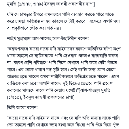
মুমতি (১/৩৭৮, ৩৭৯) ইবনুল জাওযী প্রকাশনীর ছাপা]
যে ব্যক্তি সৎ কর্মের পথ দেখাবে সে সৎকর্মকারীর সমান
সওয়াব পাবে
যদি সে চামড়ার উপরে এমনভাবে পানি ব্যবহার করতে পারে যাতে
করে চামড়া ক্ষতিগ্রস্ত না হয় তাহলে সেটাই করবে। এক্ষেত্রে অঙ্গটি ঘষা
(সহিহ মুসলিম; ১৮৯৩)
বা প্রকৃষ্টভাবে ধৌত করা শর্ত নয়।
শাইখ মুহাম্মাদ আস-সালেহ আল-উছাইমীন বলেন:
এখনই শরীক হোন
“অনুরূপভাবে কারো নাকে যদি সাইনাসের কারণে অতিরিক্ত ফাঁপা অংশ
থাকে তাহলে সে ব্যক্তি নাকে পানি দেওয়ার ক্ষেত্রেও বাড়াবাড়ি করবে
না। কারণ বেশি পরিমাণে পানি দিলে সেখানে পানি জমে সেটা পঁচতে
পারে। এর থেকে খারাপ গন্ধ সৃষ্টি হবে। সেই ব্যক্তি অন্য কোন রোগে
আক্রান্ত হতে পারেন অথবা শারীরিকভাবে ক্ষতিগ্রস্ত হতে পারেন। এমন
ব্যক্তিকে বলা হবে: আপনি নাকের দুই ছিদ্রের ভেতরে পানি প্রবেশ
করানোর মাধ্যমে নাকে পানি নেয়ায় যথেষ্ট।”[আশ-শারহুল মুমতি
(১/২১০), ইবনুল জাওযী প্রকাশনের ছাপা]
তিনি আরো বলেন:
“কারো নাকে যদি সাইনাস থাকে এবং সে যদি অতি মাত্রায় নাকে পানি
দেয় তাহলে পানি সেখানে জমে ব্যথা করে কিংবা পানি পঁচে গিয়ে পুঁজ