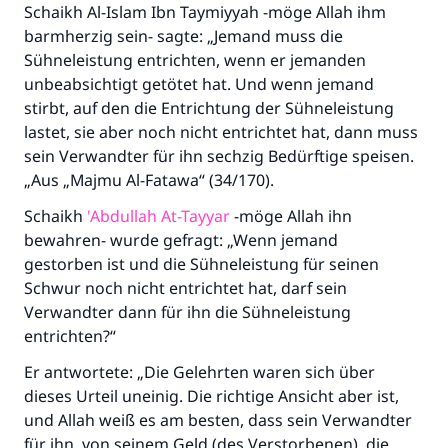
Schaikh Al-Islam Ibn Taymiyyah -möge Allah ihm
(MUSLIM 1893)
barmherzig sein- sagte: „Jemand muss die
Sühneleistung entrichten, wenn er jemanden
unbeabsichtigt getötet hat. Und wenn jemand
Beitrag dazu
stirbt, auf den die Entrichtung der Sühneleistung
lastet, sie aber noch nicht entrichtet hat, dann muss
sein Verwandter für ihn sechzig Bedürftige speisen.
„Aus „Majmu Al-Fatawa“ (34/170).
Schaikh
'Abdullah At-Tayyar
-möge Allah ihn
bewahren- wurde gefragt: „Wenn jemand
gestorben ist und die Sühneleistung für seinen
Schwur noch nicht entrichtet hat, darf sein
Verwandter dann für ihn die Sühneleistung
entrichten?“
Er antwortete: „Die Gelehrten waren sich über
dieses Urteil uneinig. Die richtige Ansicht aber ist,
und Allah weiß es am besten, dass sein Verwandter
für ihn, von seinem Geld (des Verstorbenen), die