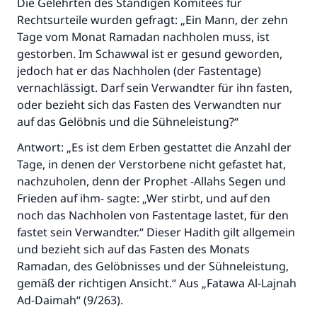
Die Gelehrten des Ständigen Komitees für
Rechtsurteile wurden gefragt: „Ein Mann, der zehn
Tage vom Monat Ramadan nachholen muss, ist
gestorben. Im Schawwal ist er gesund geworden,
jedoch hat er das Nachholen (der Fastentage)
vernachlässigt. Darf sein Verwandter für ihn fasten,
oder bezieht sich das Fasten des Verwandten nur
auf das Gelöbnis und die Sühneleistung?“
Antwort: „Es ist dem Erben gestattet die Anzahl der
Tage, in denen der Verstorbene nicht gefastet hat,
Die Antwort Nr. 110845 rettete eine
nachzuholen, denn der Prophet -Allahs Segen und
Frieden auf ihm- sagte: „Wer stirbt, und auf den
Ehe.
noch das Nachholen von Fastentage lastet, für den
fastet sein Verwandter.“ Dieser Hadith gilt allgemein
Unterstütze die Arbeit von Islam Q&A
und bezieht sich auf das Fasten des Monats
Der Prophet -Allahs Segen und Frieden auf
Ramadan, des Gelöbnisses und der Sühneleistung,
ihm- sagte:
gemäß der richtigen Ansicht.“ Aus „Fatawa Al-Lajnah
"Wer zum Guten aufruft, hat den Lohn
Ad-Daimah“ (9/263).
desjenigen, der sie durchführt."