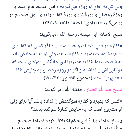
ولی‌اش به جای او روزه می‌گیرد
و این حدیث عام است و
از پرسش تا پاسخ، کمک مالی شما «اسلام سوال و جواب» را
روزهٔ رمضان و روزهٔ نذر و روزهٔ کفاره را بنابر قول صحیح در
یاری می‌دهد.
بر می‌گیرد» (فتاوی اللجنة الدائمة: ۹/ ۲۶۳).
رسول الله صلی الله علیه وسلم می‌فرماید
شیخ الاسلام ابن تیمیه ـ رحمه الله ـ می‌گوید:
آنکه به سوی خیری راهنمایی کند مانند پاداش انجام
دهنده‌اش را خواهد داشت
کفاره در قتلِ اشتباه، واجب است… و اگر کسی که کفاره‌ای
(مسلم: ۱۸۹۳)
بر عهدهٔ اوست بمیرد و کفاره ندهد، ولیِ او به به جایش باید
به شصت بینوا غذا بدهد، زیرا این جایگزین روزه‌ای است که
توانایی‌اش را نداشته و اگر در روزهٔ رمضان به جایش غذا
همکاری
دهد بهتر است
(مجموع الفتاوی: ۳۴/ ۱۷۰).
شیخ عبدالله الطیار
ـ حفظه الله ـ می‌گوید:
«کسی که بمیرد و کفارهٔ سوگندش را نداده باشد آیا برای ولی
او مشروع است که به جایش کفارهٔ سوگند بدهد؟
پاسخ: علما دربارهٔ این حکم اختلاف کرده‌اند، اما صحیح ـ