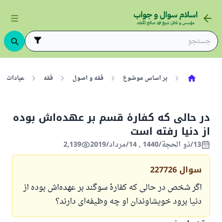
بر اساس موضوع
فقه و اصول
فقه
عبادات
در حالی که کفارهٔ قسم بر عهده‌اش بوده
از دنیا رفته است
13/ذو الحجة/1440 , 14/مرداد/2019
2,139
سوال
227726
اگر شخص در حالی که کفارهٔ سوگند بر عهده‌اش بوده از
دنیا برود خویشاوندان او چه وظیفه‌ای دارند؟