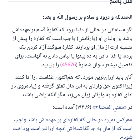
متن پاسخ
الحمدلله و درود و سلام بر رسول الله و بعد:
اگر مسلمانی در حالی از دنیا برود که کفارهٔ قسم بر عهده‌اش
باشد بر اولیای او (وارثانش) واجب است که کفاره را پیش از
تقسیم ارث از مال او بردارند. کفارهٔ سوگند آزاد کردن یک
برده، یا غذا دادن به ده بینوا یا لباس دادن به آنهاست. برای
تفصیل بیشتر سوال شمارهٔ (
45676
) را ببینید.
آنان باید ارزان‌ترین مورد ـ که هم‌اکنون غذاست ـ را ادا کنند
زیرا اکنون حق وارثان به این مال تعلق گرفته و زیاده‌روی در
ادای کفاره به وارثان زیان می‌زند مگر آنکه راضی باشند.
در
مغني المحتاج
(۶/ ۱۹۲) آمده است:
هرکس بمیرد در حالی که کفاره‌ای بر عهده‌اش باشد واجب
است که از مال به جا گذاشته‌اش آنچه ارزانتر است پرداخت
شود
.