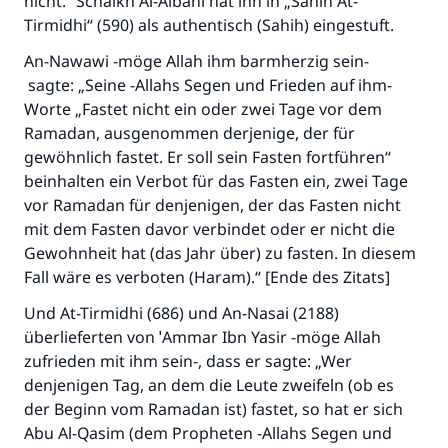
nicht.“ Schaikh Al-Albani hat ihn in „Sahih At-
Tirmidhi“ (590) als authentisch (Sahih) eingestuft.
An-Nawawi -möge Allah ihm barmherzig sein-
sagte: „Seine -Allahs Segen und Frieden auf ihm-
Worte „Fastet nicht ein oder zwei Tage vor dem
Ramadan, ausgenommen derjenige, der für
gewöhnlich fastet. Er soll sein Fasten fortführen“
beinhalten ein Verbot für das Fasten ein, zwei Tage
vor Ramadan für denjenigen, der das Fasten nicht
mit dem Fasten davor verbindet oder er nicht die
Gewohnheit hat (das Jahr über) zu fasten. In diesem
Fall wäre es verboten (Haram).“ [Ende des Zitats]
Und At-Tirmidhi (686) und An-Nasai (2188)
überlieferten von ˈAmmar Ibn Yasir -möge Allah
zufrieden mit ihm sein-, dass er sagte: „Wer
denjenigen Tag, an dem die Leute zweifeln (ob es
der Beginn vom Ramadan ist) fastet, so hat er sich
Abu Al-Qasim (dem Propheten -Allahs Segen und