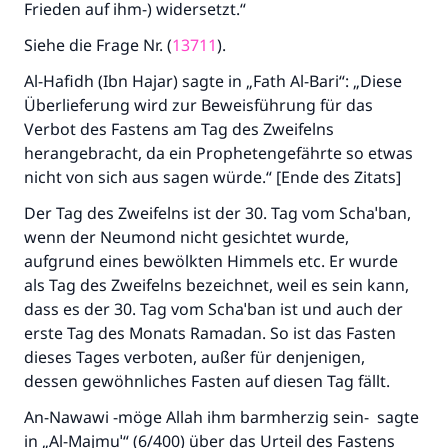
Frieden auf ihm-) widersetzt.“
Siehe die Frage Nr. (
13711
).
Al-Hafidh (Ibn Hajar) sagte in „Fath Al-Bari“: „Diese
Überlieferung wird zur Beweisführung für das
Verbot des Fastens am Tag des Zweifelns
herangebracht, da ein Prophetengefährte so etwas
nicht von sich aus sagen würde.“ [Ende des Zitats]
Der Tag des Zweifelns ist der 30. Tag vom Schaˈban,
wenn der Neumond nicht gesichtet wurde,
Die Antwort Nr. 110845 rettete eine
aufgrund eines bewölkten Himmels etc. Er wurde
Ehe.
als Tag des Zweifelns bezeichnet, weil es sein kann,
dass es der 30. Tag vom Schaˈban ist und auch der
Unterstütze die Arbeit von Islam Q&A
erste Tag des Monats Ramadan. So ist das Fasten
dieses Tages verboten, außer für denjenigen,
Der Prophet -Allahs Segen und Frieden auf
dessen gewöhnliches Fasten auf diesen Tag fällt.
ihm- sagte:
"Wer zum Guten aufruft, hat den Lohn
An-Nawawi -möge Allah ihm barmherzig sein- sagte
desjenigen, der sie durchführt."
in „Al-Majmuˈ“ (6/400) über das Urteil des Fastens