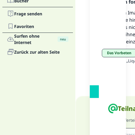
Bücher
Allahs. Um fo
Wenn dem Imam
Frage senden
einigen, die h
Favoriten
Wenn er es nic
einen von ihne
Surfen ohne
neu
Gebet alle einz
Internet
Zurück zur alten Seite
Das Vorbeten
Quelle
:
Aus „Liq
Teiln
Nimm am Email-Verteil