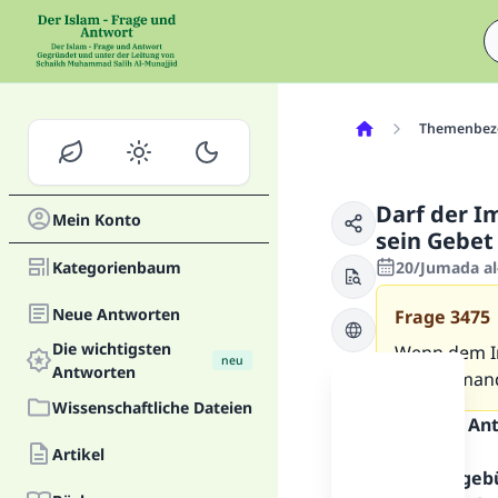
Themenbez
Darf der I
Mein Konto
sein Gebet
Kategorienbaum
20/Jumada al
Neue Antworten
Frage
3475
Die wichtigsten
Wenn dem Im
neu
Antworten
dann jemand
Wissenschaftliche Dateien
Inhalt der An
Artikel
Alles Lob geb