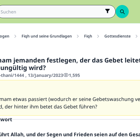
ogen
Fiqh und seine Grundlagen
Fiqh
Gottesdienste
mam jemanden festlegen, der das Gebet leite
 ungültig wird?
-thani/1444 , 13/January/2023
1,595
am etwas passiert (wodurch er seine Gebetswaschung verl
, der hinter ihm betet das Gebet führen?
twort
ührt Allah, und der Segen und Frieden seien auf den Ge