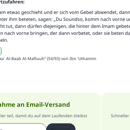
Die Antwort Nr. 110845 rettete eine Ehe
rtzufahren:
 etwas geschieht und er sich vom Gebet abwendet, dann 
Unterstütze die Arbeit von Islam Q&A
inter ihm beteten, sagen: „Du Soundso, komm nach vorne un
ht tut, dann dürfen diejenigen, die hinter dem Imam gebet
Der Prophet -Allahs Segen und Frieden auf ihm- sagte:
"Wer zum Guten aufruft, hat den Lohn desjenigen, der sie
n nach vorne bringen, der dann vorbetet, oder sie beten d
durchführt."
eln.
(MUSLIM 1893)
aa` Al-Baab Al-Maftuuh“ (54/93) von Ibn ‘Uthaimin
Beitrag dazu
ahme an Email-Versand
er teil, damit du auf dem Laufenden bleibst
Schneller
Abonnieren