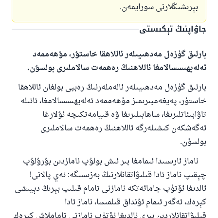
بېرىشىڭلارنى سورايمەن.
جاۋاپنىڭ تېكىستى
بارلىق گۈزەل مەدھىيىلەر ئاللاھقا خاستۇر، مۇھەممەد
ئەلەيھىسسالامغا ئاللاھنىڭ رەھمەت سالاملىرى بولسۇن.
بارلىق گۈزەل مەدھىيىلەر ئالەملەرنىڭ رەببى بولغان ئاللاھقا
خاستۇر، پەيغەمبىرىمىز مۇھەممەد ئەلەيھىسسالامغا، ئائىلە
تاۋابىئاتلىرىغا، ساھابىلىرىغا ۋە قىيامەتكىچە ئۇلارغا
ئەگەشكەن كىشىلەرگە ئاللاھنىڭ رەھمەت سالاملىرى
110845 - نومۇرلۇق سوئالنىڭ جاۋابى
بولسۇن.
ئائىلىنى ساقلاپ قالدى
ناماز ئارىسىدا ئىمامغا بىر ئىش بولۇپ نامازدىن بۇرۇلۇپ
چېقىپ ناماز ئادا قىلىۋاتقانلارنىڭ بەزىسىگە: ئەي پالانى!
ئۇممەتكە جاۋاپ بېرىشىمىزگە ياردەم قىلىڭ
ئالدىغا ئۆتۈپ جامائەتكە نامازنى تامام قىلىپ بېرىڭ دېيىشى
پەيغەمبەرئەلەيھىسسالام مۇنداق دېگەن:
كېرەك، ئەگەر ئىمام ئۇنداق قىلمىسا، ناماز ئادا
ياخشىلىققا باشلارپ قويغان كىشى قىلغۇچىغا
قىلىۋاتقانلاردىن بىرى ئالدىغا ئۆتۈپ نامازنى تاماملاش كېرەك
ئوخشاش ساۋاپقا ئېرىشىدۇ