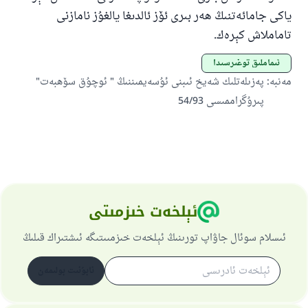
ياكى جامائەتنىڭ ھەر بىرى ئۆز ئالدىغا يالغۇز نامازنى
مۇسلىم رىۋايەت قىلغان (1893) ھەدىس
تاماملاش كېرەك.
ئىماملىق توغىرسىدا
ئىئائە
مەنبە
:
پەزىلەتلىك شەيخ ئىبنى ئۇسەيمىننىڭ " ئوچۇق سۆھبەت"
پىرۇگراممىسى 54/93
ئېلخەت خىزمىتى
ئىسلام سوئال جاۋاپ تورىنىڭ ئېلخەت خىزمىىتىگە ئىشتىراك قىلىڭ
ئابۇنىت بولىمەن