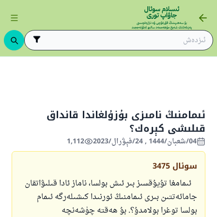
ىڭ ئاساسلىرى
ئىسلام قانۇنشۇناسلىقى
ئىبادەتلەر
ناماز
ئىمامل
ئىمامنىڭ نامىزى بۇزۇلغاندا قانداق
قىلىشى كېرەك؟
04/شعبان/1444 , 24/فېۋرال/2023
1,112
سوئال
3475
ئىمامغا تۇيۇقسىز بىر ئىش بولسا، ناماز ئادا قىلىۋاتقان
جامائەتتىن بىرى ئىمامنىڭ ئورنىدا كىشىلەرگە ئىمام
بولسا توغرا بولامدۇ؟. بۇ ھەقتە چۈشەنچە