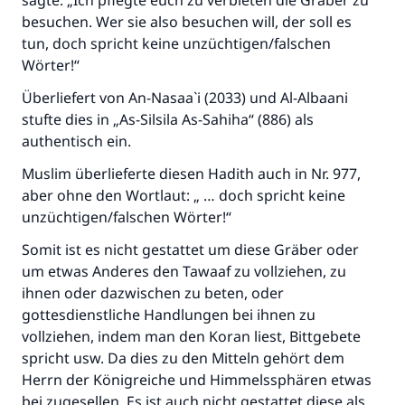
sagte: „Ich pflegte euch zu verbieten die Gräber zu
besuchen. Wer sie also besuchen will, der soll es
tun, doch spricht keine unzüchtigen/falschen
Wörter!“
Überliefert von An-Nasaa`i (2033) und Al-Albaani
stufte dies in „As-Silsila As-Sahiha“ (886) als
authentisch ein.
Muslim überlieferte diesen Hadith auch in Nr. 977,
aber ohne den Wortlaut: „ … doch spricht keine
unzüchtigen/falschen Wörter!“
Somit ist es nicht gestattet um diese Gräber oder
um etwas Anderes den Tawaaf zu vollziehen, zu
ihnen oder dazwischen zu beten, oder
gottesdienstliche Handlungen bei ihnen zu
vollziehen, indem man den Koran liest, Bittgebete
spricht usw. Da dies zu den Mitteln gehört dem
Herrn der Königreiche und Himmelssphären etwas
bei zugesellen. Es ist auch nicht gestattet diese als