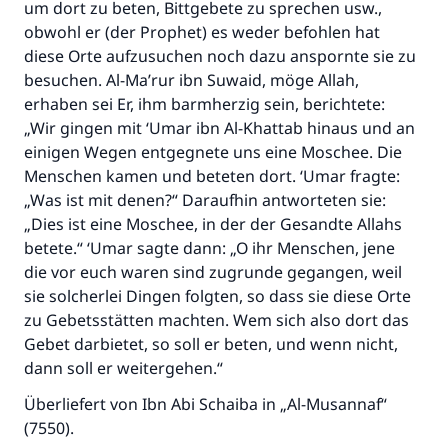
um dort zu beten, Bittgebete zu sprechen usw.,
obwohl er (der Prophet) es weder befohlen hat
diese Orte aufzusuchen noch dazu anspornte sie zu
besuchen. Al-Ma’rur ibn Suwaid, möge Allah,
erhaben sei Er, ihm barmherzig sein, berichtete:
„Wir gingen mit ‘Umar ibn Al-Khattab hinaus und an
einigen Wegen entgegnete uns eine Moschee. Die
Menschen kamen und beteten dort. ‘Umar fragte:
„Was ist mit denen?“ Daraufhin antworteten sie:
„Dies ist eine Moschee, in der der Gesandte Allahs
betete.“ ‘Umar sagte dann: „O ihr Menschen, jene
die vor euch waren sind zugrunde gegangen, weil
sie solcherlei Dingen folgten, so dass sie diese Orte
zu Gebetsstätten machten. Wem sich also dort das
Gebet darbietet, so soll er beten, und wenn nicht,
dann soll er weitergehen.“
Die Antwort Nr. 110845 rettete eine
Überliefert von Ibn Abi Schaiba in „Al-Musannaf“
Ehe.
(7550).