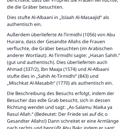
berichtete, dass der Prophet die Frauen verfluchte,
die die Gräber besuchten.
Dies stufte Al-Albaani in „Islaah Al-Masaajid“ als
authentisch ein.
Außerdem überlieferte At-Tirmidhi (1056) von Abu
Huraira, dass der Gesandte Allahs die Frauen
verfluchte, die Gräber besuchten (im Arabischen
anderer Wortlaut). At-Tirmidhi sagte: „Hasan Sahih.“
(gut und authentisch). Dies überlieferten auch
Ahmad (337/2), Ibn Maaja (1574) und Al-Albaani
stufte dies in „Sahih At-Tirmidhi“ (843) und
„Mischkat Al-Masabih“ (1770) als authentisch ein.
Die Beschreibung des Besuchs erfolgt, indem der
Besucher das edle Grab besucht, sich in dessen
Richtung wendet und sagt: „As-Salamu ‘Alaika ya
Rasul Allah.“ (Bedeutet: Der Friede sei auf dir, o
Gesandter Allahs!) Dann schreitet er eine Armlänge
nach rechts und begrüßt Abu Bakr, indem er sagt: