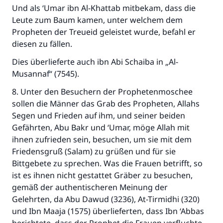
Unterstütze die Arbeit von Islam Q&A
Und als ‘Umar ibn Al-Khattab mitbekam, dass die
Leute zum Baum kamen, unter welchem dem
Der Prophet -Allahs Segen und Frieden auf
ihm- sagte:
Propheten der Treueid geleistet wurde, befahl er
"Wer zum Guten aufruft, hat den Lohn
diesen zu fällen.
desjenigen, der sie durchführt."
Dies überlieferte auch ibn Abi Schaiba in „Al-
(MUSLIM 1893)
Musannaf“ (7545).
8. Unter den Besuchern der Prophetenmoschee
sollen die Männer das Grab des Propheten, Allahs
Beitrag dazu
Segen und Frieden auf ihm, und seiner beiden
Gefährten, Abu Bakr und ‘Umar, möge Allah mit
ihnen zufrieden sein, besuchen, um sie mit dem
Friedensgruß (Salam) zu grüßen und für sie
Bittgebete zu sprechen. Was die Frauen betrifft, so
ist es ihnen nicht gestattet Gräber zu besuchen,
gemäß der authentischeren Meinung der
Gelehrten, da Abu Dawud (3236), At-Tirmidhi (320)
und Ibn Maaja (1575) überlieferten, dass Ibn ‘Abbas