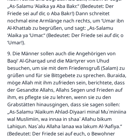
„As-Salamu ‘Alaika ya Aba Bakr.“ (Bedeutet: Der
Friede sei auf dir, o Aba Bakr!) Dann schreitet
nochmal eine Armlänge nach rechts, um ‘Umar ibn
Al-Khattab zu begrüßen, und sagt: „As-Salamu
‘Alaika ya ‘Umar.“ (Bedeutet: Der Friede sei auf dir, o
‘Umar!).
9. Die Männer sollen auch die Angehörigen von
Baqi‘ Al-Gharqad und die Märtyrer von Uhud
besuchen, um sie mit dem Friedensgruß (Salam) zu
grüßen und für sie Bittgebete zu sprechen. Buraida,
möge Allah mit ihm zufrieden sein, berichtete, dass
der Gesandte Allahs, Allahs Segen und Frieden auf
ihm, es pflegte sie zu lehren, wenn sie zu den
Grabstätten hinausgingen, dass sie sagen sollen:
„As-Salamu ‘Alaikum Ahlad-Diyaari minal Mu`miniina
wal Muslimiin, wa innaa in shaa` Allahu bikum
Lahiqun. Nas`alu Allaha lanaa wa lakum Al-‘Aafiya.“
(Bedeutet: Der Friede sei auf euch, o Bewohner