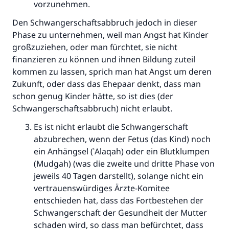
vorzunehmen.
Den Schwangerschaftsabbruch jedoch in dieser
Phase zu unternehmen, weil man Angst hat Kinder
großzuziehen, oder man fürchtet, sie nicht
finanzieren zu können und ihnen Bildung zuteil
kommen zu lassen, sprich man hat Angst um deren
Zukunft, oder dass das Ehepaar denkt, dass man
schon genug Kinder hätte, so ist dies (der
Schwangerschaftsabbruch) nicht erlaubt.
Die Antwort Nr. 110845 rettete eine
Es ist nicht erlaubt die Schwangerschaft
Ehe.
abzubrechen, wenn der Fetus (das Kind) noch
ein Anhängsel (ʿAlaqah) oder ein Blutklumpen
Unterstütze die Arbeit von Islam Q&A
(Mudgah) (was die zweite und dritte Phase von
Der Prophet -Allahs Segen und Frieden auf
jeweils 40 Tagen darstellt), solange nicht ein
ihm- sagte:
vertrauenswürdiges Ärzte-Komitee
"Wer zum Guten aufruft, hat den Lohn
entschieden hat, dass das Fortbestehen der
desjenigen, der sie durchführt."
Schwangerschaft der Gesundheit der Mutter
schaden wird, so dass man befürchtet, dass
(MUSLIM 1893)