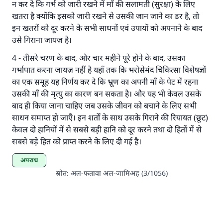
न कर दे कि गर्भ को जारी रखने में माँ की सलामती (सुरक्षा) के लिए
अल्लाह के रसूल सल्लल्लाहु अलैहि व सल्लम ने फरमाया :
खतरा है क्योंकि इसको जारी रखने से उसकी जान जाने का डर है, तो
'जो व्यक्ति भलाई का मार्ग दर्शाए, उसके लिए उस भलाई के
इन खतरों को दूर करने के सभी साधनों एवं उपायों को अपनाने के बाद
करने वाले के समान प्रतिफल है।''
उसे गिराना जायज़ है।
(मुस्लिम : 1893).
4
- तीसरे चरण के बाद, और चार महीने पूरे होने के बाद, उसका
गर्भापात करना जायज़ नहीं है यहाँ तक कि भरोसेमंद चिकित्सा विशेषज्ञों
का एक समूह यह निर्णय कर दे कि भ्रूण का अपनी माँ के पेट में रहना
योगदान करें
उसकी माँ की मृत्यु का कारण बन सकता है। और यह भी केवल उसके
बाद ही किया जाना चाहिए जब उसके जीवन को बचाने के लिए सभी
साधन समाप्त हो जाएँ। इन शर्तों के साथ उसके गिराने की रियायत (छूट)
केवल दो हानियों में से सबसे बड़ी हानि को दूर करने तथा दो हितों में से
सबसे बड़े हित को प्राप्त करने के लिए दी गई है।
अपराध
स्रोत
:
अल-फतावा अल-जामिअह (3/1056)