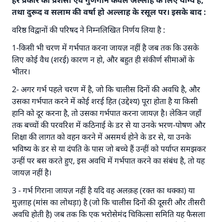
हर प्रकार की प्रशंसा एवं गुणगान केवल अल्लाह के लिए योग्य है,
तथा दुरूद व सलाम की वर्षा हो अल्लाह के रसूल पर। इसके बाद :
वरिष्ठ विद्वानों की परिषद ने निम्नलिखित निर्णय लिया है :
1
-किसी भी चरण में गर्भपात करना जायज़ नहीं है जब तक कि उसके
लिए कोई वैध (शरई) कारण न हो, और बहुत ही संकीर्ण सीमाओं के
भीतर।
2
- अगर गर्भ पहले चरण में है, जो कि चालीस दिनों की अवधि है, और
उसका गर्भपात करने में कोई शरई हित (उद्देश्य) पूरा होता है या किसी
हानि को दूर करना है, तो उसका गर्भपात करना जायज़ है। लेकिन जहाँ
तक बच्चों की परवरिश में कठिनाई के डर से या उनके भरण-पोषण और
शिक्षा की लागत को वहन करने में असमर्थ होने के डर से, या उनके
भविष्य के डर से या दंपति के पास जो बच्चे हैं उन्हीं को पर्याप्त समझकर
उन्हीं पर बस करते हुए, इस अवधि में गर्भपात करने का संबंध है, तो यह
जायज़ नहीं है।
3
- गर्भ गिराना जायज़ नहीं है यदि वह अलक़ह (रक्त का थक्का) या
उत्तर संख्या 110845 ने एक शादी बचाई।.
मुज़ग़ह (मांस का लोथड़ा) है (जो कि चालीस दिनों की दूसरी और तीसरी
अवधि होती है) जब तक कि एक भरोसेमंद चिकित्सा समिति यह फैसला
उम्मत के प्रश्नों का उत्तर देने में हमारी सहायता करें