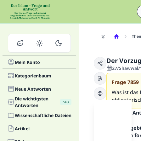
The
Der Vorzug
Mein Konto
27/Shawwal/1
Kategorienbaum
Frage
7859
Neue Antworten
Was ist das 
Die wichtigsten
obligatorisc
neu
Antworten
Inhalt der An
Wissenschaftliche Dateien
Alles Lob geb
Artikel
Allahs. Um fo