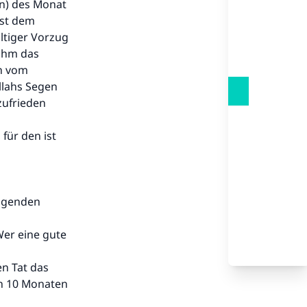
n) des Monat
ist dem
ltiger Vorzug
 ihm das
ch vom
llahs Segen
zufrieden
für den ist
olgenden
(Wer eine gute
en Tat das
on 10 Monaten
.