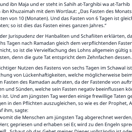
 und ibn Maja und er steht in Sahih at-Targhibi wa at-Tarhi
Unterstütze die Arbeit von Islam Q&A
on ibn Khuzaimah mit dem Wortlaut: „Das Fasten des Monat
Der Prophet -Allahs Segen und Frieden auf ihm- sagte:
ten von 10 (Monaten). Und das Fasten von 6 Tagen ist glei
"Wer zum Guten aufruft, hat den Lohn desjenigen, der sie
en; so ist dies das Fasten eines ganzen Jahres.“
durchführt."
der Jurispudenz der Hanbaliten und Schafiiten erklärten, d
(MUSLIM 1893)
chs Tagen nach Ramadan gleich dem verpflichtenden Fasten
nicht, so ist die Vervielfachung des Lohns allgemein gültig s
asten, denn die gute Tat entspricht dem Zehnfachen dessen.
Beitrag dazu
ichtiger Nutzen des Fastens von sechs Tagen im Schawal ist
ung von Lückenhaftigkeiten, welche möglicherweise bei
en Fasten des Ramadan auftraten, da der Fastende von auft
n und Sünden, welche sein Fasten negativ beeinflussen kö
st. Und am jüngsten Tag werden einige frewillige Taten
 in den Pflichten auszugleichen, so wie es der Prophet, A
f ihm, sagte:
t womit die Menschen am jüngsten Tag abgerechnet werden, 
err, gepriesen und erhaben sei Er, wird zu den Engeln spre
eiß „Schaut ob das Gebet meiner Diener vollständig ist ode