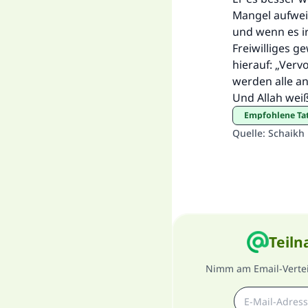
Mangel aufweist
und wenn es i
Freiwilliges ge
hierauf: „Verv
werden alle a
Und Allah wei
Empfohlene Ta
Quelle
:
Schaikh
Teiln
Nimm am Email-Verteil