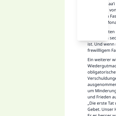
Bei An-Nasaa’i
überliefert v
gleich dem Fas
von zwei Monat
Die Gelehrten 
Fasten von se
ist. Und wenn 
frewillligem F
Ein weiterer w
Wiedergutmach
obligatorisch
Verschuldunge
ausgenommen i
um Minderungen
und Frieden au
„Die erste Ta
Gebet. Unser H
Er es besser w