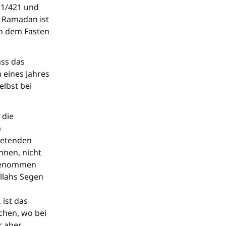
b 1/421 und
s Ramadan ist
ch dem Fasten
ass das
 eines Jahres
elbst bei
 die
m
retenden
nnen, nicht
 genommen
llahs Segen
ist das
chen, wo bei
r aber