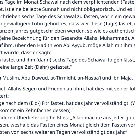
s Tage im Monat Schawal nach dem verpflichtenden (Faste
, ist eine beliebte Sunnah und nicht obligatorisch. Und es 
chrieben sechs Tage des Schawal zu fasten, worin ein gewa
en gewaltigem Lohn gehört es, dass wer diese (Tage) fastet,
ganzen Jahres gutgeschrieben werden, so wie es authentis
(eine Bezeichnung für den Gesandte Allahs, Muhammad), A
f ihm, über den Hadith von Abi Ayyub, möge Allah mit ihm 
rt wurde, dass er sagte:
astet und ihm (dann) sechs Tage des Schawal folgen lässt, 
 eine lange Zeit (Dahr) gefastet.“
n Muslim, Abu Dawud, at-Tirmidhi, an-Nasaa’i und ibn Maja.
t, Allahs Segen und Frieden auf ihm, hat dies mit seiner f
ert:
e nach dem (Eid-) Fitr fastet, hat das Jahr vervollständigt: 
ekommt ein Zehnfaches dessen).“
nderen Überlieferung heißt es: „Allah machte aus jeder gut
sen, weshalb das Fasten eines Monat gleich dem Fasten v
Die Antwort Nr. 110845 rettete eine Ehe
asten von sechs weiteren Tagen vervollständigt das Jahr.“