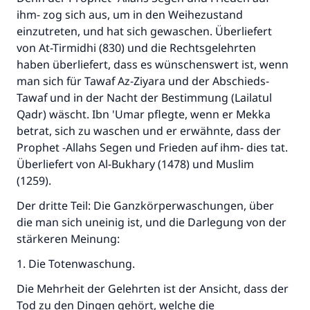
Die Antwort Nr. 110845 rettete eine
ihm- zog sich aus, um in den Weihezustand
Ehe.
einzutreten, und hat sich gewaschen. Überliefert
von At-Tirmidhi (830) und die Rechtsgelehrten
Unterstütze die Arbeit von Islam Q&A
haben überliefert, dass es wünschenswert ist, wenn
man sich für Tawaf Az-Ziyara und der Abschieds-
Der Prophet -Allahs Segen und Frieden auf
Tawaf und in der Nacht der Bestimmung (Lailatul
ihm- sagte:
Qadr) wäscht. Ibn 'Umar pflegte, wenn er Mekka
"Wer zum Guten aufruft, hat den Lohn
desjenigen, der sie durchführt."
betrat, sich zu waschen und er erwähnte, dass der
Prophet -Allahs Segen und Frieden auf ihm- dies tat.
(MUSLIM 1893)
Überliefert von Al-Bukhary (1478) und Muslim
(1259).
Der dritte Teil: Die Ganzkörperwaschungen, über
Beitrag dazu
die man sich uneinig ist, und die Darlegung von der
stärkeren Meinung:
1. Die Totenwaschung.
Die Mehrheit der Gelehrten ist der Ansicht, dass der
Tod zu den Dingen gehört, welche die