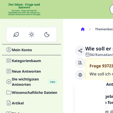
Themenbez
Wie soll e
Mein Konto
06/Ramadan/
Kategorienbaum
Frage
9372
Neue Antworten
Wie soll ic
Die wichtigsten
neu
Inhalt der An
Antworten
Wissenschaftliche Dateien
Alles Lob geb
Allahs. Um fo
Artikel
Mein Bruder, d