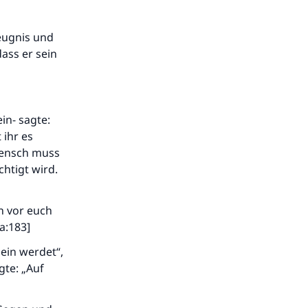
Zeugnis und
ass er sein
in- sagte:
 ihr es
Mensch muss
htigt wird.
en vor euch
.
a:183]
sein werdet“,
gte: „Auf