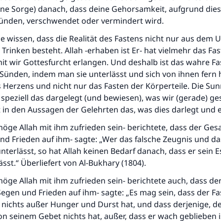
ine Sorge) danach, dass deine Gehorsamkeit, aufgrund die
Sünden, verschwendet oder vermindert wird.
e wissen, dass die Realität des Fastens nicht nur aus dem 
Trinken besteht. Allah -erhaben ist Er- hat vielmehr das Fa
t wir Gottesfurcht erlangen. Und deshalb ist das wahre Fa
Sünden, indem man sie unterlässt und sich von ihnen fern hä
 Herzens und nicht nur das Fasten der Körperteile. Die Su
speziell das dargelegt (und bewiesen), was wir (gerade) ge
in den Aussagen der Gelehrten das, was dies darlegt und e
öge Allah mit ihm zufrieden sein- berichtete, dass der Gesa
nd Frieden auf ihm- sagte: „Wer das falsche Zeugnis und d
nterlässt, so hat Allah keinen Bedarf danach, dass er sein 
ässt.“ Überliefert von Al-Bukhary (1804).
öge Allah mit ihm zufrieden sein- berichtete auch, dass d
 Segen und Frieden auf ihm- sagte: „Es mag sein, dass der F
nichts außer Hunger und Durst hat, und dass derjenige, de
on seinem Gebet nichts hat, außer, dass er wach geblieben i