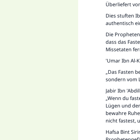
Überliefert vo
Dies stuften Ib
authentisch ei
Die Propheten
dass das Faste
Missetaten fer
'Umar Ibn Al-K
„Das Fasten be
sondern vom L
Jabir Ibn 'Abdi
„Wenn du fast
Lügen und der
bewahre Ruhe 
nicht fastest, 
Hafsa Bint Sir
Prophetengefä