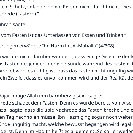
t ein Schutz, solange ihn die Person nicht durchbricht. Dies
hrede (Lästern).“
hran sagte:
 vom Fasten ist das Unterlassen von Essen und Trinken.“
erungen erwähnte Ibn Hazm in „Al-Muhalla“ (4/308).
n wir uns nicht darüber wundern, dass einige Gelehrte der
as Fasten desjenigen, der eine Sünde während des Fasten
ird, obwohl es richtig ist, dass das Fasten nicht ungültig wi
ein Zweifel, dass es unvollkommen wird und der Realität d
Hajar -möge Allah ihm barmherzig sein- sagte:
rede schadet dem Fasten. Denn es wurde bereits von 'Aisch
za'i sagte, dass die üble Nachrede das Fasten breche und e
en Tag nachholen müsse. Ibn Hazm ging sogar noch weiter
Sünde ungültig macht, welche bewusst begangen wird, egal 
ge ist. Denn im Hadith heißt es allgemein: „So soll er weder