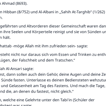
n Ahmad (8693).
n Hibban (8/752) und Al-Albani in „Sahih At-Targhib“ (1/262) 
n.
gefährten und Altvorderen dieser Gemeinschaft waren dan
n ihre Seelen und Körperteile reinigt und sie von Sünden u
n hält.
hattab -möge Allah mit ihm zufrieden sein- sagte:
steht nicht nur daraus sich vom Essen und Trinken zu enth
ügen, der Falschheit und dem Tratschen.“
llah Al-Ansari sagte:
est, dann sollen auch dein Gehör, deine Augen und deine Z
 Sünde fasten. Unterlasse es deinen Bediensteten wehzut
und Gelassenheit am Tag des Fastens. Und mach die Tage,
und die, an denen du fastest, nicht gleich.“
in, welche eine Gelehrte unter den Tabi'in (Schüler der
hrten) war, sagte: