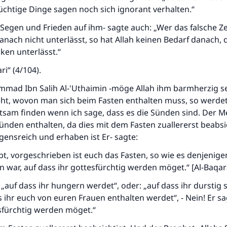
chtige Dinge sagen noch sich ignorant verhalten.“
 Segen und Frieden auf ihm- sagte auch: „Wer das falsche 
nach nicht unterlässt, so hat Allah keinen Bedarf danach, d
ken unterlässt.“
ri“ (4/104).
mad Ibn Salih Al-'Uthaimin -möge Allah ihm barmherzig se
ht, wovon man sich beim Fasten enthalten muss, so werdet
tsam finden wenn ich sage, dass es die Sünden sind. Der 
ünden enthalten, da dies mit dem Fasten zuallererst beabsic
gensreich und erhaben ist Er- sagte:
ubt, vorgeschrieben ist euch das Fasten, so wie es denjenig
Die Antwort Nr. 110845 rettete eine Ehe
 war, auf dass ihr gottesfürchtig werden möget.“ [Al-Baqar
: „auf dass ihr hungern werdet“, oder: „auf dass ihr durstig 
Unterstütze die Arbeit von Islam Q&A
s ihr euch von euren Frauen enthalten werdet“, - Nein! Er sa
Der Prophet -Allahs Segen und Frieden auf ihm- sagte:
esfürchtig werden möget.“
"Wer zum Guten aufruft, hat den Lohn desjenigen, der sie