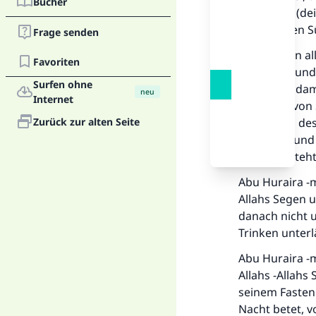
Bücher
Bestreben (de
verbreiteten 
Frage senden
Wir müssen all
Favoriten
von Essen und 
Surfen ohne
bestimmt, dami
neu
Internet
Enthalten von 
Zurück zur alten Seite
das Fasten des
allgemein und 
Genauso steht 
Abu Huraira -m
Allahs Segen u
danach nicht u
Trinken unterl
Abu Huraira -m
Allahs -Allahs
seinem Fasten 
Nacht betet, v