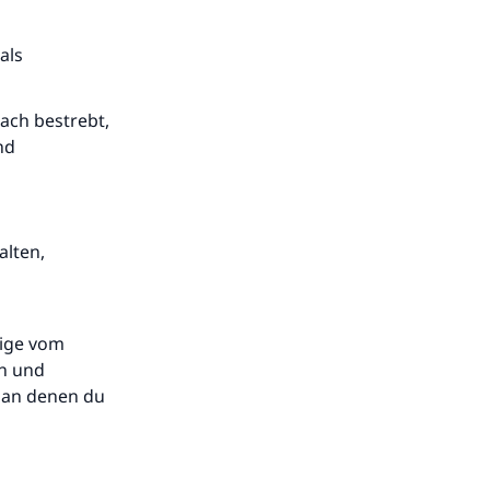
als
ach bestrebt,
nd
alten,
eige vom
un und
 an denen du