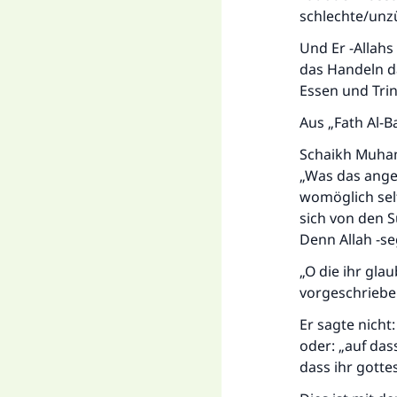
schlechte/unzü
Und Er -Allahs
das Handeln da
Essen und Trin
Aus „Fath Al-Ba
Schaikh Muham
„Was das ange
womöglich sel
sich von den S
Denn Allah -se
„O die ihr gla
vorgeschrieben
Er sagte nicht
oder: „auf das
dass ihr gott