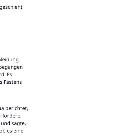
 geschieht
 Meinung
s begangen
rd. Es
es Fastens
a berichtet,
rfordere,
 und sagte,
ob es eine