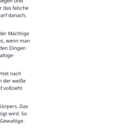
 Segen und
r das falsche
darf danach,
-der Mächtige
 es, wenn man
den Dingen
altige-
chtet nach
ch der weiße
 vollzieht
Körpers. Das
igt wird. So
 Gewaltige-