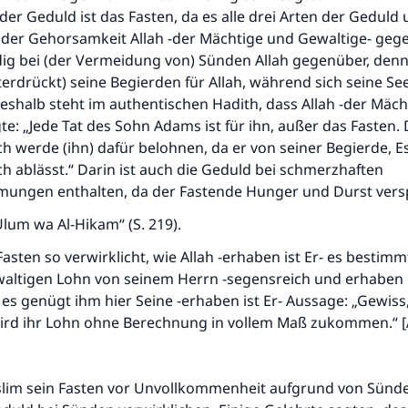
 der Geduld ist das Fasten, da es alle drei Arten der Geduld
n der Gehorsamkeit Allah -der Mächtige und Gewaltige- geg
dig bei (der Vermeidung von) Sünden Allah gegenüber, denn
terdrückt) seine Begierden für Allah, während sich seine Se
eshalb steht im authentischen Hadith, dass Allah -der Mäc
te: „Jede Tat des Sohn Adams ist für ihn, außer das Fasten. 
ch werde (ihn) dafür belohnen, da er von seiner Begierde, 
ch ablässt.“ Darin ist auch die Geduld bei schmerzhaften
ungen enthalten, da der Fastende Hunger und Durst versp
'Ulum wa Al-Hikam“ (S. 219).
Fasten so verwirklicht, wie Allah -erhaben ist Er- es bestimm
waltigen Lohn von seinem Herrn -segensreich und erhaben i
es genügt ihm hier Seine -erhaben ist Er- Aussage: „Gewiss
ird ihr Lohn ohne Berechnung in vollem Maß zukommen.“ [
lim sein Fasten vor Unvollkommenheit aufgrund von Sünd