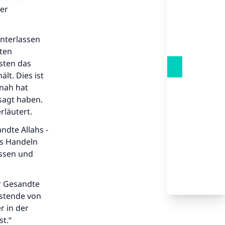
ser
Unterlassen
sten
sten das
lt. Dies ist
nnah hat
sagt haben.
rläutert.
ndte Allahs -
as Handeln
Essen und
er Gesandte
astende von
r in der
st.“