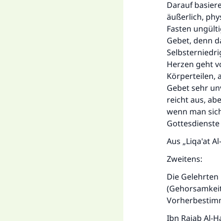
Darauf basier
äußerlich, phy
Fasten ungülti
Gebet, denn d
Selbsterniedr
Herzen geht v
Körperteilen, 
Gebet sehr un
reicht aus, ab
wenn man sich 
Gottesdienste 
Aus „Liqa'at Al
Zweitens:
Die Gelehrten 
(Gehorsamkeite
Vorherbestimm
Ibn Rajab Al-H