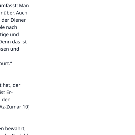
 umfasst: Man
enüber. Auch
 der Diener
ele nach
htige und
Denn das ist
Essen und
ürt.“
t hat, der
st Er-
, den
Az-Zumar:10]
en bewahrt,