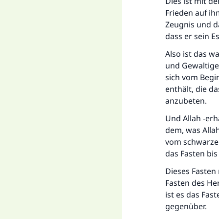
Dies ist mit d
Frieden auf ih
Zeugnis und da
dass er sein E
Also ist das w
und Gewaltige-
sich vom Beg
enthält, die d
anzubeten.
Und Allah -erh
dem, was Allah
vom schwarzen
das Fasten bis
Dieses Fasten 
Fasten des Her
ist es das Fas
gegenüber.