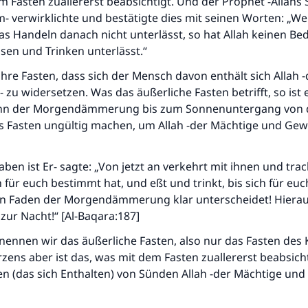
em Fasten zuallererst beabsichtigt. Und der Prophet -Allahs
durchführt."
m- verwirklichte und bestätigte dies mit seinen Worten: „We
(MUSLIM 1893)
s Handeln danach nicht unterlässt, so hat Allah keinen Be
ssen und Trinken unterlässt.“
ahre Fasten, dass sich der Mensch davon enthält sich Allah 
Beitrag dazu
 zu widersetzen. Was das äußerliche Fasten betrifft, so ist
inn der Morgendämmerung bis zum Sonnenuntergang von 
as Fasten ungültig machen, um Allah -der Mächtige und Gew
aben ist Er- sagte: „Von jetzt an verkehrt mit ihnen und tra
 für euch bestimmt hat, und eßt und trinkt, bis sich für eu
 Faden der Morgendämmerung klar unterscheidet! Hierauf
 zur Nacht!“ [Al-Baqara:187]
nennen wir das äußerliche Fasten, also nur das Fasten des 
zens aber ist das, was mit dem Fasten zuallererst beabsicht
ten (das sich Enthalten) von Sünden Allah -der Mächtige und