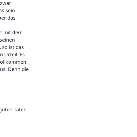
 zwar
ss sein
ber das
et mit dem
 seinen
 so ist das
 Urteil. Es
nvollkommen,
aus. Denn die
 guten Taten