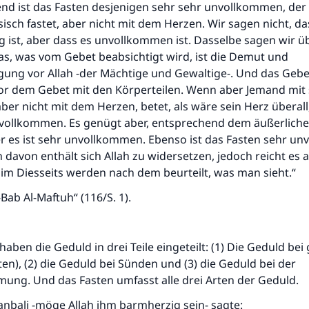
end ist das Fasten desjenigen sehr sehr unvollkommen, der
sisch fastet, aber nicht mit dem Herzen. Wir sagen nicht, da
g ist, aber dass es unvollkommen ist. Dasselbe sagen wir ü
as, was vom Gebet beabsichtigt wird, ist die Demut und
igung vor Allah -der Mächtige und Gewaltige-. Und das Geb
or dem Gebet mit den Körperteilen. Wenn aber Jemand mit
aber nicht mit dem Herzen, betet, als wäre sein Herz überall,
vollkommen. Es genügt aber, entsprechend dem äußerlichen
er es ist sehr unvollkommen. Ebenso ist das Fasten sehr u
davon enthält sich Allah zu widersetzen, jedoch reicht es 
im Diesseits werden nach dem beurteilt, was man sieht.“
-Bab Al-Maftuh“ (116/S. 1).
haben die Geduld in drei Teile eingeteilt: (1) Die Geduld bei
n), (2) die Geduld bei Sünden und (3) die Geduld bei der
ung. Und das Fasten umfasst alle drei Arten der Geduld.
anbali -möge Allah ihm barmherzig sein- sagte: