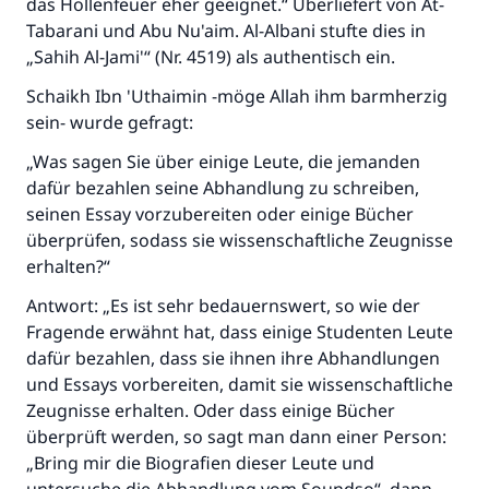
das Höllenfeuer eher geeignet.“ Überliefert von At-
Tabarani und Abu Nu'aim. Al-Albani stufte dies in
„Sahih Al-Jami'“ (Nr. 4519) als authentisch ein.
Die Antwort Nr. 110845 rettete eine
Schaikh Ibn 'Uthaimin -möge Allah ihm barmherzig
Ehe.
sein- wurde gefragt:
Unterstütze die Arbeit von Islam Q&A
„Was sagen Sie über einige Leute, die jemanden
dafür bezahlen seine Abhandlung zu schreiben,
Der Prophet -Allahs Segen und Frieden auf
seinen Essay vorzubereiten oder einige Bücher
ihm- sagte:
überprüfen, sodass sie wissenschaftliche Zeugnisse
"Wer zum Guten aufruft, hat den Lohn
erhalten?“
desjenigen, der sie durchführt."
Antwort: „Es ist sehr bedauernswert, so wie der
(MUSLIM 1893)
Fragende erwähnt hat, dass einige Studenten Leute
dafür bezahlen, dass sie ihnen ihre Abhandlungen
und Essays vorbereiten, damit sie wissenschaftliche
Beitrag dazu
Zeugnisse erhalten. Oder dass einige Bücher
überprüft werden, so sagt man dann einer Person:
„Bring mir die Biografien dieser Leute und