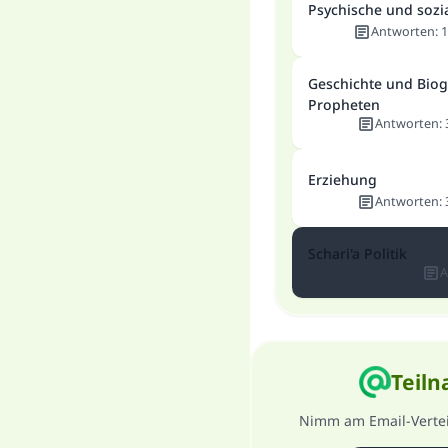
Psychische und sozi
Antworten
:
1
Geschichte und Biog
Propheten
Antworten
:
Erziehung
Antworten
:
Schari'a Politik
A
Teiln
Nimm am Email-Verteil