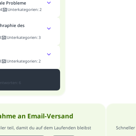
ale Probleme
4
Unterkategorien
:
2
hraphie des
3
Unterkategorien
:
3
3
Unterkategorien
:
2
ntworten
:
6
ahme an Email-Versand
er teil, damit du auf dem Laufenden bleibst
Schneller