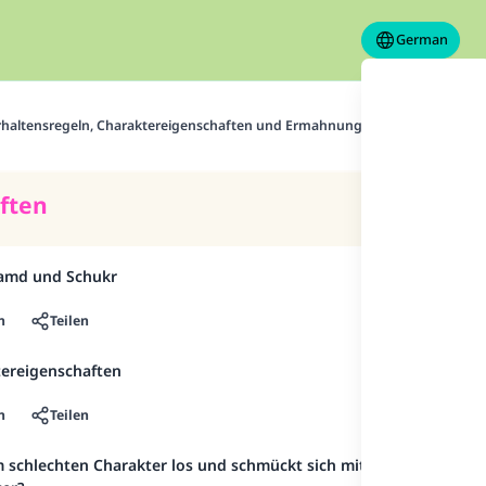
German
rhaltensregeln, Charaktereigenschaften und Ermahnung
Charakterei
ften
Hamd und Schukr
n
Teilen
tereigenschaften
n
Teilen
m schlechten Charakter los und schmückt sich mit