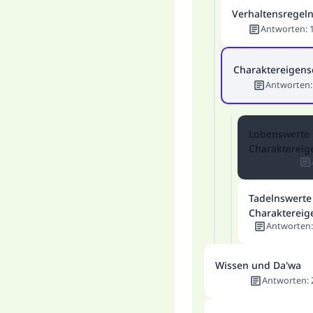
Verhaltensregel
Antworten
:
Charaktereigens
Antworten
Lobenswerte
Charaktereig
Tadelnswerte
Charaktereig
Antworten
Wissen und Da'wa
Antworten
: