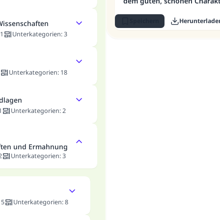
dem guten, schönen Charakt
Speichern
Herunterlade
Wissenschaften
1
Unterkategorien
:
3
Unterkategorien
:
18
ndlagen
1
Unterkategorien
:
2
ften und Ermahnung
2
Unterkategorien
:
3
:
5
Unterkategorien
:
8
Die Antwort Nr. 110845 rettete eine Ehe