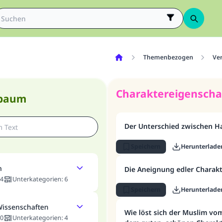
Themenbezogen
Ve
Charaktereigenscha
nbaum
Der Unterschied zwischen 
Speichern
Herunterlade
n
Die Aneignung edler Charak
4
Unterkategorien
:
6
Speichern
Herunterlade
Wissenschaften
Wie löst sich der Muslim vo
0
Unterkategorien
:
4