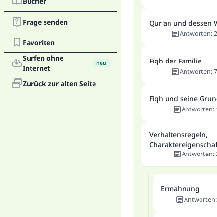
Bücher
Frage senden
Qur'an und dessen 
Antworten
:
2
Favoriten
Surfen ohne
Fiqh der Familie
neu
Internet
Antworten
:
7
Zurück zur alten Seite
Fiqh und seine Gru
Antworten
:
Verhaltensregeln,
Charaktereigenscha
Antworten
:
Ermahnung
Antworten