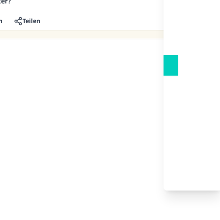
er?
n
Teilen
.