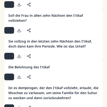
Soll die Frau in allen zehn Nächten den I'tikaf
vollziehen?
Sie vollzog in den letzten zehn Nächten den I'tikaf,
doch dann kam ihre Periode. Wie ist das Urteil?
Die Belohnung des I'tikaf
Ist es demjenigen, der den I'tikaf vollzieht, erlaubt, die
Moschee zu verlassen, um seine Familie für den Suhur
Die Antwort Nr. 110845 rettete eine
zu wecken und dann zurückzukehren?
Ehe.