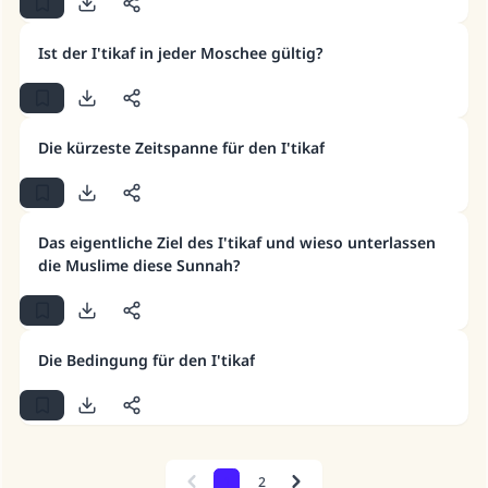
Unterstütze die Arbeit von Islam Q&A
Ist der I'tikaf in jeder Moschee gültig?
Der Prophet -Allahs Segen und Frieden auf
ihm- sagte:
"Wer zum Guten aufruft, hat den Lohn
Die kürzeste Zeitspanne für den I'tikaf
desjenigen, der sie durchführt."
(MUSLIM 1893)
Das eigentliche Ziel des I'tikaf und wieso unterlassen
die Muslime diese Sunnah?
Beitrag dazu
Die Bedingung für den I'tikaf
1
2