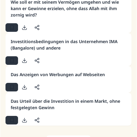
Ehe.
Wie soll er mit seinem Vermögen umgehen und wie
kann er Gewinne erzielen, ohne dass Allah mit ihm
zornig wird?
Unterstütze die Arbeit von Islam Q&A
Der Prophet -Allahs Segen und Frieden auf
ihm- sagte:
"Wer zum Guten aufruft, hat den Lohn
Investitionsbedingungen in das Unternehmen IMA
desjenigen, der sie durchführt."
(Bangalore) und andere
(MUSLIM 1893)
Das Anzeigen von Werbungen auf Webseiten
Beitrag dazu
Das Urteil über die Investition in einem Markt, ohne
festgelegten Gewinn