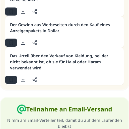
Der Gewinn aus Werbeseiten durch den Kauf eines
Die Antwort Nr. 110845 rettete eine
Anzeigenpakets in Dollar.
Ehe.
Unterstütze die Arbeit von Islam Q&A
Das Urteil über den Verkauf von Kleidung, bei der
Der Prophet -Allahs Segen und Frieden auf
nicht bekannt ist, ob sie für Halal oder Haram
ihm- sagte:
verwendet wird
"Wer zum Guten aufruft, hat den Lohn
desjenigen, der sie durchführt."
(MUSLIM 1893)
Teilnahme an Email-Versand
Beitrag dazu
Nimm am Email-Verteiler teil, damit du auf dem Laufenden
bleibst