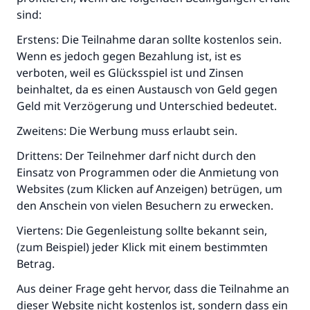
sind:
Erstens: Die Teilnahme daran sollte kostenlos sein.
Wenn es jedoch gegen Bezahlung ist, ist es
verboten, weil es Glücksspiel ist und Zinsen
beinhaltet, da es einen Austausch von Geld gegen
Geld mit Verzögerung und Unterschied bedeutet.
Zweitens: Die Werbung muss erlaubt sein.
Drittens: Der Teilnehmer darf nicht durch den
Die Antwort Nr. 110845 rettete eine
Einsatz von Programmen oder die Anmietung von
Websites (zum Klicken auf Anzeigen) betrügen, um
Ehe.
den Anschein von vielen Besuchern zu erwecken.
Unterstütze die Arbeit von Islam Q&A
Viertens: Die Gegenleistung sollte bekannt sein,
(zum Beispiel) jeder Klick mit einem bestimmten
Der Prophet -Allahs Segen und Frieden auf
Betrag.
ihm- sagte:
"Wer zum Guten aufruft, hat den Lohn
Aus deiner Frage geht hervor, dass die Teilnahme an
desjenigen, der sie durchführt."
dieser Website nicht kostenlos ist, sondern dass ein